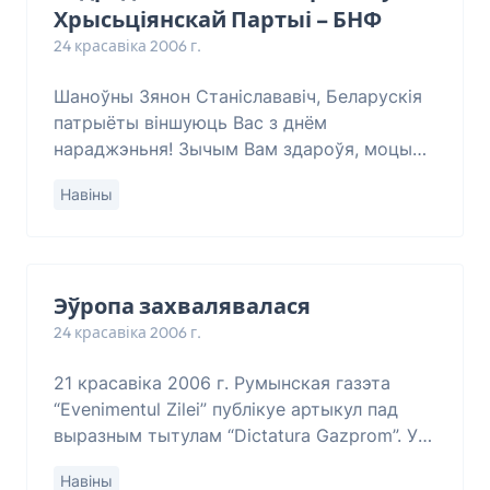
Хрысьціянскай Партыі – БНФ
24 красавіка 2006 г.
Шаноўны Зянон Станіслававіч, Беларускія
патрыёты віншуюць Вас з днём
нараджэньня! Зычым Вам здароўя, моцы
духу, натхненьня ў Вашай стваральнай
Навіны
дзейнасьці! Галоўнай падзеяй для нас усіх
ёсьць м
Эўропа захвалявалася
24 красавіка 2006 г.
21 красавіка 2006 г. Румынская газэта
“Evenimentul Zilei” публікуе артыкул пад
выразным тытулам “Dictatura Gazprom”. Уся
Эўропа выслухала днямі публічны маналёг
Навіны
А. Мілера, гендырэктара расейскага Газп