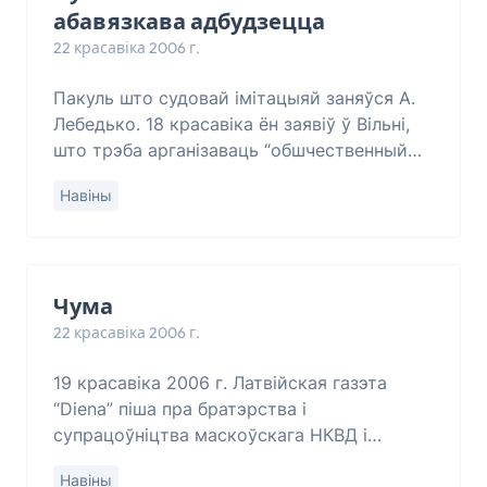
абавязкава адбудзецца
22 красавіка 2006 г.
Пакуль што судовай імітацыяй заняўся А.
Лебедько. 18 красавіка ён заявіў ў Вільні,
што трэба арганізаваць “обшчественный
процесс над А. Лукашенко”. Італьянцы ня
Навіны
выбачылі нямецкім катам.
Чума
22 красавіка 2006 г.
19 красавіка 2006 г. Латвійская газэта
“Diena” піша пра братэрства і
супрацоўніцтва маскоўскага НКВД і
нямецка-фашыстоўскіх карніцкіх
Навіны