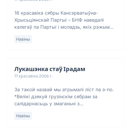
16 красавіка сябры Кансэрватыўна-
Хрысьціянскай Партыі – БНФ наведалі
калегаў па Партыі і моладзь, якіх рэжым
трымае ў турме на вул. Акрэсьціна з 7
Навіны
красавіка 2006 г. За арганізацыю і ўдзел ў
акцыі прат
Лукашэнка стаў Ірадам
17 красавіка 2006 г.
За такой назвай мы атрымалі ліст па э-по.
*Вялікі дзякуй грузінскім сябрам за
салідарнасьць у змаганьні з
прамаскоўскай дыктатурай. Для нас
Навіны
зьяўляецца цікавым погляд на нашую
сытуацыю былых калега