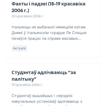
Факты і падзеі (18-19 красавіка
2006 г.)
20 красавіка 2006 г.
Італьянцы ня выбачылі нямецкім катам.
Днямі ў італьянскім горадзе Ля Спэцыя
пачаўся працэс па справе масавых
забойстваў нямецка-фашыстоўскімі
Актуаліі
карнікамі жыхароў трох вёсак непадалёк
ад г. Арэца. У ч
Студэнтаў адлічваюць “за
палітыку”
19 красавіка 2006 г.
Cтудэнтаў вышэйшых і сярэдніх
навучальных установаў адлічваюць з