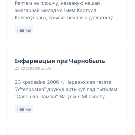
Раптам на плошчу, названую нашай
змагарнай моладзю імем Кастуся
Каліноўскага, прышлі некалькі дзесяткаў
людзей. Яны прыселі, паклалі рукі далонямі
Навіны
ўніз на брук, пасядзелі так, памаўчалі,
усталі і пайш
Інфармацыя пра Чарнобыль
25 красавіка 2006 г.
23 красавіка 2006 г. Нарвэжская газэта
“Aftenposten” друкуе артыкул пад тытулам
“Савецкія Пампэі”. Ва ўсіх СМІ сьвету
зьяўляюцца матар’ялы ў сувязі з 20-
Навіны
годдзем Чарнобыльскай катастрофы. З
большай аль