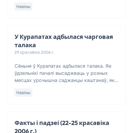
бальшавізму і нямецкага нацыянал-
Навіны
сацыялізму. У 1970-80-я гады было шмат
спрэчак вак
У Курапатах адбылася чарговая
талака
29 красавіка 2006 г.
Сёньня ў Курапатах адбылася талака. Яе
ўдзельнікі пачалі высаджваць у розных
месцах урочышча саджанцы каштанаў, які
вырасьціў у Мёрах былы вязень ГУЛАГу.
Навіны
80-гадовы спадар Аляксандар зь Мёраў
больш
Факты і падзеі (22-25 красавіка
2006 г.)