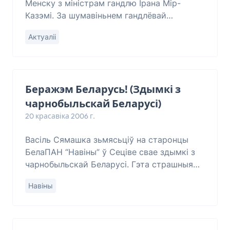
Менску з міністрам гандлю Ірана Мір-
Казэмі. За шумавіньнем гандлёвай
статыстыкі беларусы пасьпелі заўважыць
Актуаліі
галоўнае. Цытуем пэрса з такім мірным
прзьвішчам: “Адзн
Беражэм Беларусь! (Здымкі з
чарнобыльскай Беларусі)
20 красавіка 2006 г.
Васіль Сямашка зьмясьціў на старонцы
БелаПАН “Навіны” ў Сеціве свае здымкі з
чарнобыльскай Беларусі. Гэта страшныя
здымкі разбуранай прыўкраснай
Навіны
Бацькаўшчыны, ад якіх сьціскаецца сэрца і
ледзянее душа