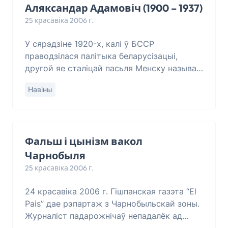
Аляксандар Адамовіч (1900 – 1937)
25 красавіка 2006 г.
У сярэдзіне 1920-х, калі ў БССР
праводзілася палітыка беларусізацыі,
другой яе сталіцай пасьля Менску называлі
Клімавічы, цэнтар Калінінскай акругі.
Навіны
Захаваліся сьведчаньні, што,
прыяжджаючы адтуль
Фальш і цынізм вакол
Чарнобыля
25 красавіка 2006 г.
24 красавіка 2006 г. Гішпанская газэта “El
Pais” дае рэпартаж з Чарнобыльскай зоны.
Журналіст падарожнічаў непадалёк ад