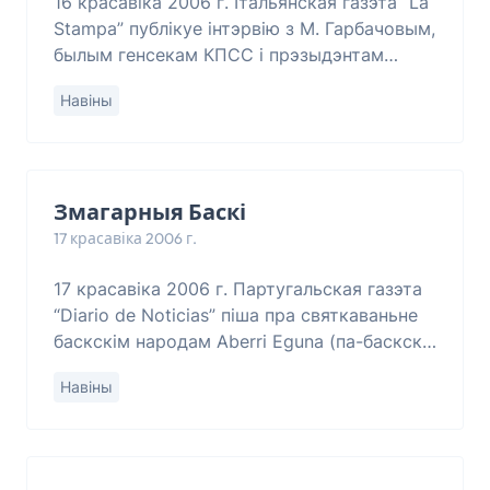
16 красавіка 2006 г. Італьянская газэта “La
Stampa” публікуе інтэрвію з М. Гарбачовым,
былым генсекам КПСС і прэзыдэнтам
СССР. Гэтым разам яго распытвалі пра
Навіны
Чарнобыльскую катастрофу. Ён адказваў
на п
Змагарныя Баскі
17 красавіка 2006 г.
17 красавіка 2006 г. Партугальская газэта
“Diario de Noticias” піша пра святкаваньне
баскскім народам Aberri Eguna (па-баскску
– Дня Баскскай Айчыны). У сталіцы
Навіны
Басконіі Більбао адбыліся цэнтральныя м