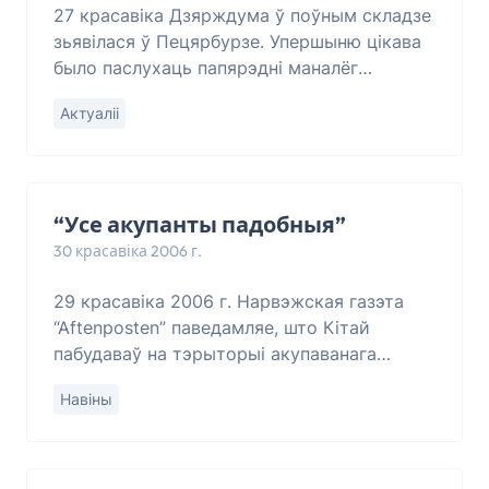
27 красавіка Дзярждума ў поўным складзе
зьявілася ў Пецярбурзе. Упершыню цікава
было паслухаць папярэдні маналёг
Жырыноўскага. Ён шумеў перад
Актуаліі
тэлекамэрамі: “А что там они? А что они
со своим юбилее
“Усе акупанты падобныя”
30 красавіка 2006 г.
29 красавіка 2006 г. Нарвэжская газэта
“Aftenposten” паведамляе, што Кітай
пабудаваў на тэрыторыі акупаванага
Тыбэту чыгунку. Першыя выпрабаваньні
Навіны
лініі пройдуць на пачатку ліпеня сёлета.
Тыбэтцы па ў