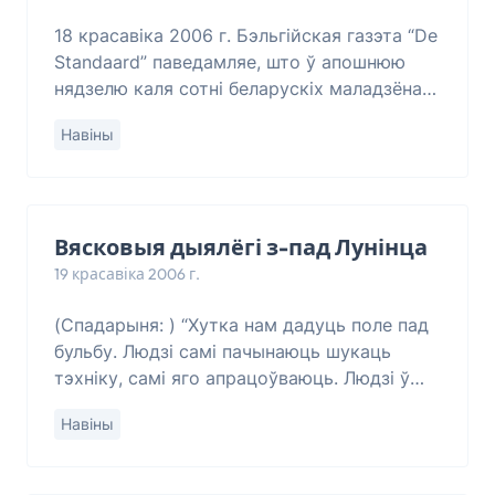
18 красавіка 2006 г. Бэльгійская газэта “De
Standaard” паведамляе, што ў апошнюю
нядзелю каля сотні беларускіх маладзёнаў
пратэставалі перад будынкам амбасады
Навіны
Расеі ў Менску супраць падтрымкі Расеяй
н
Вясковыя дыялёгі з-пад Лунінца
19 красавіка 2006 г.
(Спадарыня: ) “Хутка нам дадуць поле пад
бульбу. Людзі самі пачынаюць шукаць
тэхніку, самі яго апрацоўваюць. Людзі ў
калгасе працаваць ня хочуць, бо там мала
Навіны
плацяць, ідуць у лес, вяжуць бярозавыя
вен