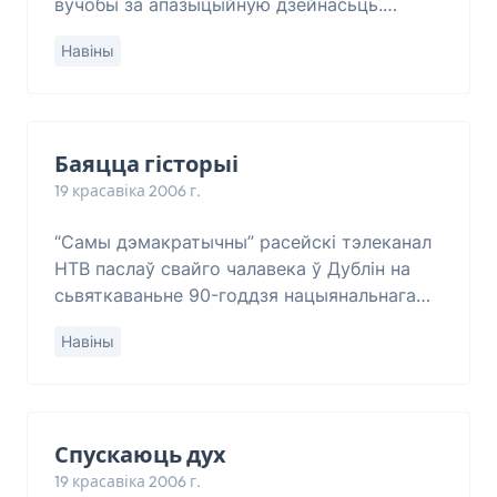
вучобы за апазыцыйную дзейнасьць.
Некаторых зь іх дэканаты просяць
Навіны
напісаць лісты з абяцаньнем больш ніколі
ня ўдзельнічаць у акцыях ап
Баяцца гісторыі
19 красавіка 2006 г.
“Самы дэмакратычны” расейскі тэлеканал
НТВ паслаў свайго чалавека ў Дублін на
сьвяткаваньне 90-годдзя нацыянальнага
паўстаньня супраць ангельскай акупацыі ў
Навіны
1916 г. Мы маглі яшчэ раз пераканацца, што
Спускаюць дух
19 красавіка 2006 г.