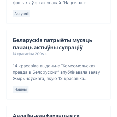
фашыстаў з так званай “Нацыянал-
бальшавіцкай партыі Лімонава” сабраўся
Актуаліі
каля Таганскага раённага суда ў Маскве.
Але там быў яшчэ
Беларускія патрыёты мусяць
пачаць актыўны супраціў
14 красавіка 2006 г.
14 красавіка выданьне “Комсомольская
правда в Белоруссии” апублікавала заяву
Жырыноўскага, якую 12 красавіка
распаўсюдзілі расейскія і беларускія СМІ.
Навіны
Але газэта інфармацыю падала зь
істотнымі зьмена
Анлайн-канфэрэнцыя са