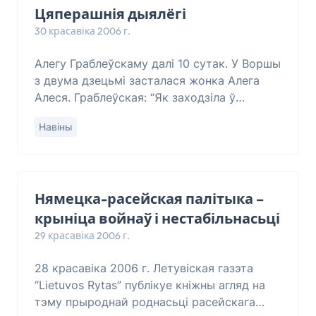
Цяперашнія дыялёгі
30 красавіка 2006 г.
Алегу Граблеўскаму далі 10 сутак. У Воршы
з двума дзецьмі засталася жонка Алега
Алеся. Граблеўская: “Як заходзіла ў
бугальтэрыю плаціць грошы за свайго
Навіны
вязьня, дык выйшаў мужчына, каб
абвестку нам
Нямецка-расейская палітыка –
крыніца войнаў і нестабільнасьці
29 красавіка 2006 г.
28 красавіка 2006 г. Летувіская газэта
“Lietuvos Rytas” публікуе кніжны агляд на
тэму прыроднай роднасьці расейскага