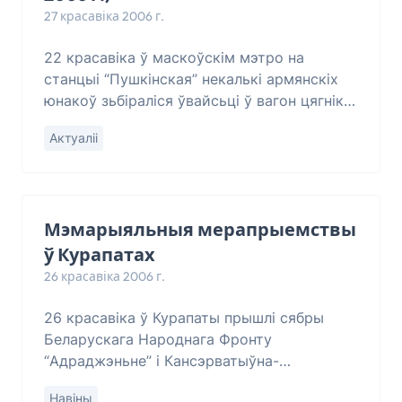
27 красавіка 2006 г.
22 красавіка ў маскоўскім мэтро на
станцыі “Пушкінская” некалькі армянскіх
юнакоў зьбіраліся ўвайсьці ў вагон цягніка,
каб паехаць на сьвяткаваньне Вялікадня.
Актуаліі
На іх напала банда мясцовых
“православных
Мэмарыяльныя мерапрыемствы
ў Курапатах
26 красавіка 2006 г.
26 красавіка ў Курапаты прышлі сябры
Беларускага Народнага Фронту
“Адраджэньне” і Кансэрватыўна-
Хрысьціянскай Партыі – БНФ. Не жадаючы
Навіны