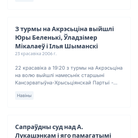
З турмы на Акрэсьціна выйшлі
Юры Беленькі, Ўладзімер
Мікалаеў і Ілья Шыманскі
23 красавіка 2006 г.
22 красавіка а 19:20 з турмы на Акрэсьціна
на волю выйшлі намесьнік старшыні
Кансэрватыўна-Хрысьціянскай Партыі -
БНФ Юры Беленькі і студэнты Ўладзімер
Навіны
Мікалаеў і Ілья Шыманскі. Яны адседзелі 15
сута
Сапраўдны суд над А.
Лукашэнкам і яго памагатымі