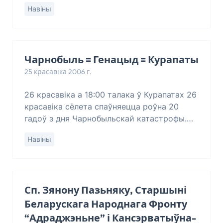
рэактара на ўкраінскім баку зоны. Ён
Навіны
размаўляў са старымі людзьмі, якія
вярнуліс
Чарнобыль = Генацыд = Курапаты
25 красавіка 2006 г.
26 красавіка a 18:00 талака ў Курапатах 26
красавіка сёлета спаўняецца роўна 20
гадоў з дня Чарнобыльскай катастрофы.
Штогод беларускія патрыёты адзначаюць
Навіны
угодк
Сп. Зянону Пазьняку, Старшыні
Беларускага Народнага Фронту
“Адраджэньне” і Кансэрватыўна-