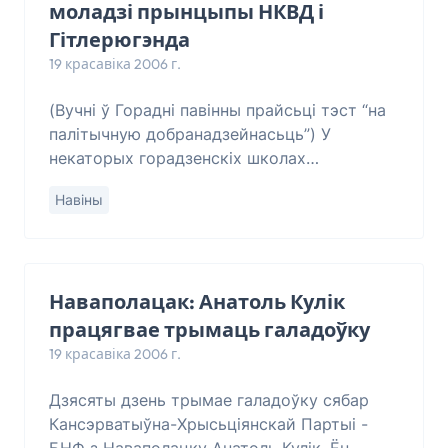
моладзі прынцыпы НКВД і
Гітлерюгэнда
19 красавіка 2006 г.
(Вучні ў Горадні павінны прайсьці тэст “на
палітычную добранадзейнасьць”) У
некаторых горадзенскіх школах
распаўсюдзілі так званую “індывідуальную
Навіны
карту ўзроўню выхаванасьці навучэнца”.
Школьнікі п
Наваполацак: Анатоль Кулік
працягвае трымаць галадоўку
19 красавіка 2006 г.
Дзясяты дзень трымае галадоўку сябар
Кансэрватыўна-Хрысьціянскай Партыі -