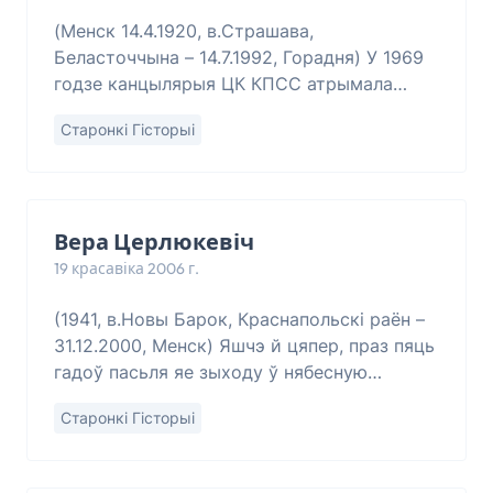
(Менск 14.4.1920, в.Страшава,
Беласточчына – 14.7.1992, Горадня) У 1969
годзе канцылярыя ЦК КПСС атрымала
сакрэтны ліст, у якім паведамлялася:
Старонкі Гісторыі
“Комитет государственной безопасности
Белоруссии распо
Вера Церлюкевіч
19 красавіка 2006 г.
(1941, в.Новы Барок, Краснапольскі раён –
31.12.2000, Менск) Яшчэ й цяпер, праз пяць
гадоў пасьля яе зыходу ў нябесную
Беларусь, позірк міжволі шукае Веру
Старонкі Гісторыі
Церлюкевіч падчас апазыцыйных акцыяў.
Знай