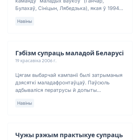
каманду “маладых ваўкоў” (Ганчар,
Булахаў, Сініцын, Лябедзька), якая ў 1994
годзе падтрымала Лукашэнку – цудоўна
Навіны
ведаючы, што Лукашэнка выступаў
супраць дзярж
Гэбізм супраць маладой Беларусі
19 красавіка 2006 г.
Цягам выбарчай кампаніі былі затрыманыя
дзясяткі маладафронтаўцаў. Паўсюль
адбываліся ператрусы й допыты
актывістаў арганізацыі. У Жодзіне супраць
Навіны
Сержука Гудзіліна, Яўгена Ваўкаўца, Алеся
Чарэйкі і П
Чужы рэжым практыкуе супраць