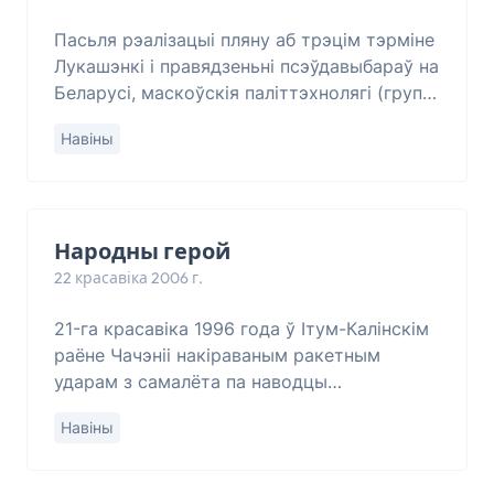
Пасьля рэалізацыі пляну аб трэцім тэрміне
Лукашэнкі і правядзеньні псэўдавыбараў на
Беларусі, маскоўскія паліттэхнолягі (група
Г. Паўлоўскага), якія спраектавалі зручную
Навіны
Маскве мэтадалёгію “апазыцыі”
Народны герой
22 красавіка 2006 г.
21-га красавіка 1996 года ў Ітум-Калінскім
раёне Чачэніі накіраваным ракетным
ударам з самалёта па наводцы
спэцслужбаў быў забіты першы чачэнскі
Навіны
прэзыдэнт Джахар Дудаеў. На месцы
забойства цяпер грані