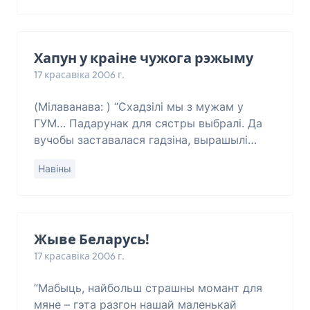
Хапун у краіне чужога рэжыму
17 красавіка 2006 г.
(Мілаванава: ) “Схадзілі мы з мужам у
ГУМ… Падарунак для сястры выбралі. Да
вучобы заставалася гадзіна, вырашылі
прагуляцца да плошчы Перамогі. Ну і
Навіны
дагуляліся. Падышлі людзі ў цывільным. І
яны ж нас
Жыве Беларусь!
17 красавіка 2006 г.
”Мабыць, найбольш страшны момант для
мяне – гэта разгон нашай маленькай