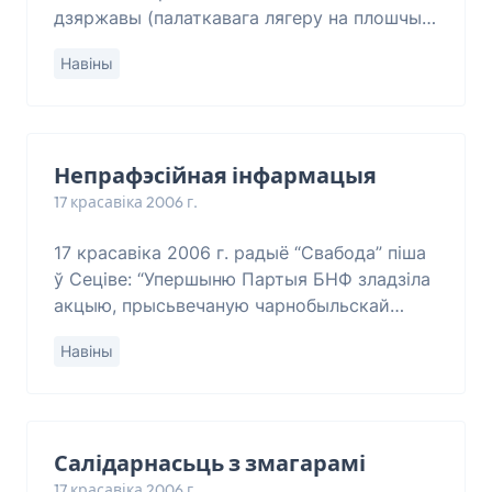
дзяржавы (палаткавага лягеру на плошчы
Каліноўскага). Дзяржавы са сваёй
Навіны
адміністрацыяй, межамі, сваімі законамі і
духам братэрст
Непрафэсійная інфармацыя
17 красавіка 2006 г.
17 красавіка 2006 г. радыё “Свабода” піша
ў Сеціве: “Упершыню Партыя БНФ зладзіла
акцыю, прысьвечаную чарнобыльскай
праблеме, 26 красавіка 1989 году. Тысячы
Навіны
людзей выйшлі на плошчу Незалежнасьці й
з
Салідарнасьць з змагарамі
17 красавіка 2006 г.