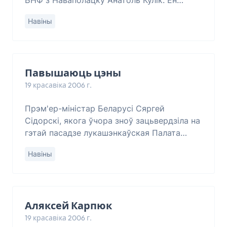
БНФ з Наваполацку Анатоль Кулік. Ён
распачаў яе ў момант інаўгурацыі
Навіны
Аляксандра Лукашэнкі, пратэстуючы
супраць фальсыфікацыі в
Павышаюць цэны
19 красавіка 2006 г.
Прэм'ер-міністар Беларусі Сяргей
Сідорскі, якога ўчора зноў зацьвердзіла на
гэтай пасадзе лукашэнкаўская Палата
прадстаўнікоў, прызнаўся: (Сідорскі: )
Навіны
“Найбольш вострым пытаньнем у
цэнаўтварэньні
Аляксей Карпюк
19 красавіка 2006 г.