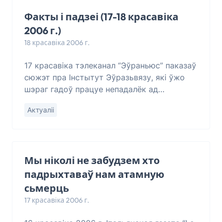
Факты і падзеі (17-18 красавіка
2006 г.)
18 красавіка 2006 г.
17 красавіка тэлеканал “Эўраньюс” паказаў
сюжэт пра Інстытут Эўразьвязу, які ўжо
шэраг гадоў працуе непадалёк ад
італьянскай Фларэнцыі. Там працуюць над
Актуаліі
доктарскімі дысэртацыямі, падвышаюць
свае веды,
Мы ніколі не забудзем хто
падрыхтаваў нам атамную
сьмерць
17 красавіка 2006 г.