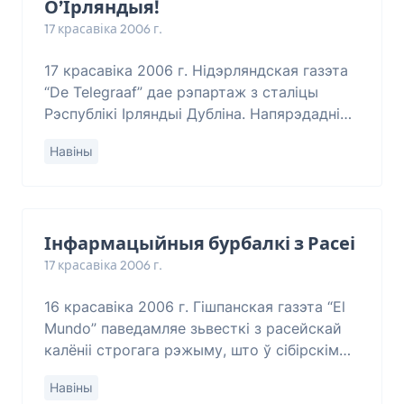
О’Ірляндыя!
17 красавіка 2006 г.
17 красавіка 2006 г. Нідэрляндская газэта
“De Telegraaf” дае рэпартаж з сталіцы
Рэспублікі Ірляндыі Дубліна. Напярэдадні
там адбыліся ўрачыстыя мерапрыемствы,
Навіны
прысьвечаныя 90-годдзю Вялікоднага
Паўста
Інфармацыйныя бурбалкі з Расеі
17 красавіка 2006 г.
16 красавіка 2006 г. Гішпанская газэта “El
Mundo” паведамляе зьвесткі з расейскай
калёніі строгага рэжыму, што ў сібірскім
Краснакаменску. Тамака днямі сусед па
Навіны
каморы кінуўся на М. Хадаркоўскага і па