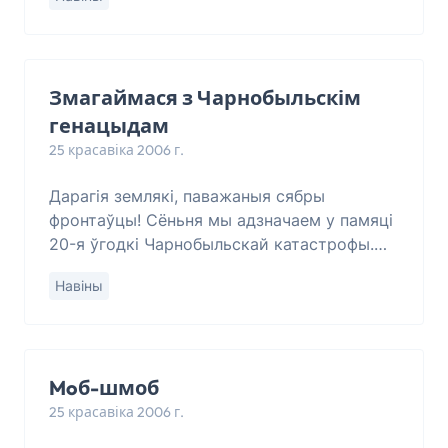
далучацца да імітатараў і ісьці разам з імі
на балотны Бангалор,
Змагаймася з Чарнобыльскім
генацыдам
25 красавіка 2006 г.
Дарагія землякі, паважаныя сябры
фронтаўцы! Сёньня мы адзначаем у памяці
20-я ўгодкі Чарнобыльскай катастрофы.
Наш лёзунг:
Навіны
“Чарнобыль=генацыд=Курапаты”. Дзеяньні
генацыду пачаліся адразу пасьл
Moб-шмоб
25 красавіка 2006 г.