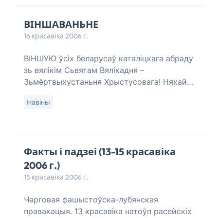
ВІНШАВАНЬНЕ
16 красавіка 2006 г.
ВІНШУЮ ўсіх беларусаў каталіцкага абраду
зь вялікім Сьвятам Вялікадня –
Зьмёртвыхустаньня Хрыстусовага! Няхай
станецца далонь Боская над нашай
Навіны
дарагой Бацькаўшчынай Беларусяй! Няхай
будзе з намі з
Факты і падзеі (13-15 красавіка
2006 г.)
15 красавіка 2006 г.
Чарговая фашыстоўска-лубянская
правакацыя. 13 красавіка натоўп расейскіх