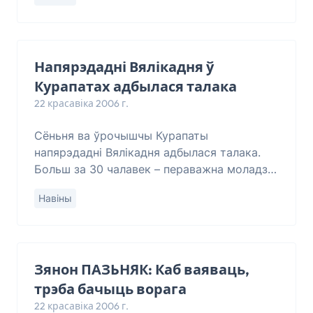
арганізацыяў. Аўстрыйскі гісторык Ганс
Шафранэк дасьледваў маск
Напярэдадні Вялікадня ў
Курапатах адбылася талака
22 красавіка 2006 г.
Сёньня ва ўрочышчы Курапаты
напярэдадні Вялікадня адбылася талака.
Больш за 30 чалавек – пераважна моладзь
– парадкавалі ўрочышча. Сярод
Навіны
удзельнікаў талакі былі пацярпелыя за
ўдзел у пасьлявыбарчых пр
Зянон ПАЗЬНЯК: Каб ваяваць,
трэба бачыць ворага
22 красавіка 2006 г.