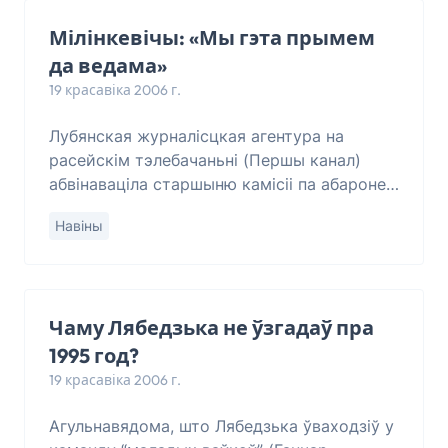
Мілінкевічы: «Мы гэта прымем
да ведама»
19 красавіка 2006 г.
Лубянская журналісцкая агентура на
расейскім тэлебачаньні (Першы канал)
абвінаваціла старшыню камісіі па абароне і
бясьпецы грузінскага парлямэнту Гіві
Навіны
Таргамадзэ ў падрыхтоўцы забойства А.
Мілінкеві
Чаму Лябедзька не ўзгадаў пра
1995 год?
19 красавіка 2006 г.
Агульнавядома, што Лябедзька ўваходзіў у