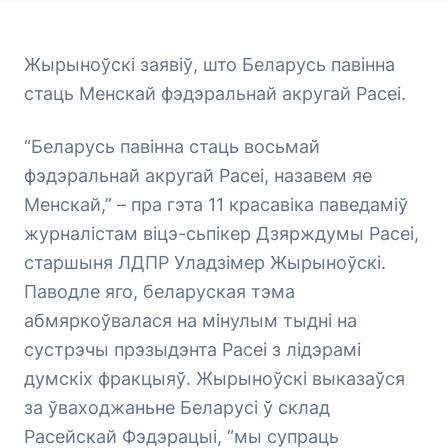
Жырыноўскі заявіў, што Беларусь павінна
стаць Менскай фэдэральнай акругай Расеі.
“Беларусь павінна стаць восьмай
фэдэральнай акругай Расеі, назавем яе
Менскай,” – пра гэта 11 красавіка паведаміў
журналістам віцэ-сьпікер Дзярждумы Расеі,
старшыня ЛДПР Уладзімер Жырыноўскі.
Паводле яго, беларуская тэма
абмяркоўвалася на мінулым тыдні на
сустрэчы прэзыдэнта Расеі з лідэрамі
думскіх фракцыяў. Жырыноўскі выказаўся
за ўваходжаньне Беларусі ў склад
Расейскай Фэдэрацыі, “мы супраць