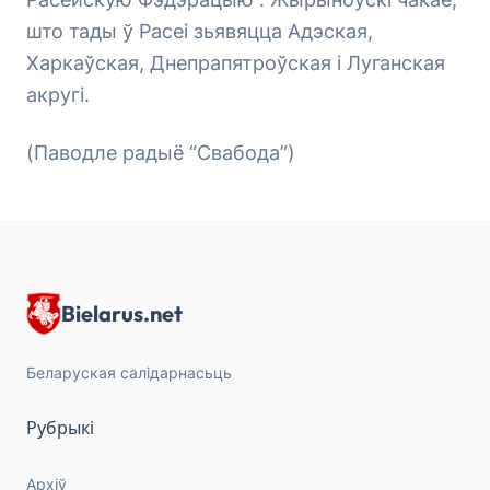
што тады ў Расеі зьявяцца Адэская,
Харкаўская, Днепрапятроўская і Луганская
акругі.
(Паводле радыё “Свабода”)
Bielarus.net
Беларуская салідарнасьць
Рубрыкі
Архіў