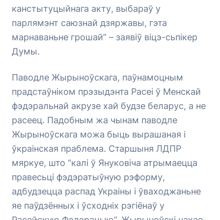
канстытуцыйнага акту, выбараў у
парлямэнт саюзнай дзяржавы, гэта
марнаваньне грошай” – заявіў віцэ-сьпікер
Думы.
Паводле Жырыноўскага, паўнамоцным
прадстаўніком прэзыдэнта Расеі ў Менскай
фэдэральнай акрузе хай будзе беларус, а не
расеец. Падобным жа чынам паводле
Жырыноўскага можа быць вырашаная і
ўкраінская праблема. Старшыня ЛДПР
мяркуе, што “калі ў Януковіча атрымаецца
правесьці фэдэратыўную рэформу,
адбудзецца распад Украіны і ўваходжаньне
яе паўдзённых і ўсходніх рэгіёнаў у
Расейскую Фэдэрацыю”. Жырыноўскі чакае,