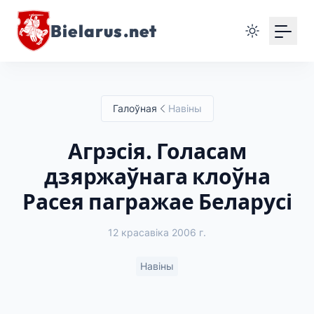
Bielarus.net
Галоўная
Навіны
Агрэсія. Голасам
дзяржаўнага клоўна
Расея пагражае Беларусі
12 красавіка 2006 г.
Навіны