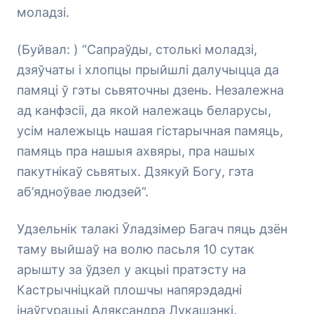
моладзі.
(Буйвал: ) “Сапраўды, столькі моладзі,
дзяўчаты і хлопцы прыйшлі далучыцца да
памяці ў гэты сьвяточны дзень. Незалежна
ад канфэсіі, да якой належаць беларусы,
усім належыць нашая гістарычная памяць,
памяць пра нашыя ахвяры, пра нашых
пакутнікаў сьвятых. Дзякуй Богу, гэта
аб’ядноўвае людзей”.
Удзельнік талакі Ўладзімер Багач пяць дзён
таму выйшаў на волю пасьля 10 сутак
арышту за ўдзел у акцыі пратэсту на
Кастрычніцкай плошчы напярэдадні
інаўгурацыі Аляксандра Лукашэнкі.