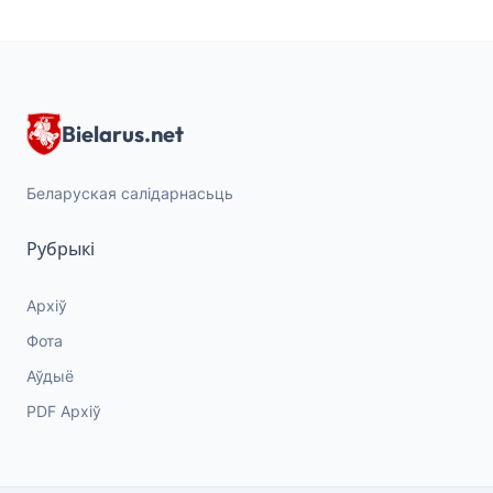
Bielarus.net
Беларуская салідарнасьць
Рубрыкі
Архіў
Фота
Аўдыё
PDF Архіў