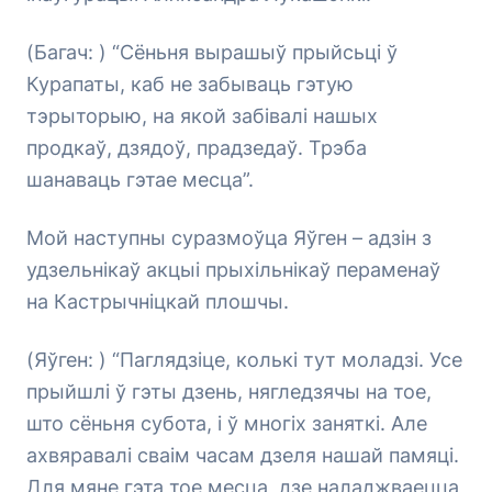
(Багач: ) “Сёньня вырашыў прыйсьці ў
Курапаты, каб не забываць гэтую
тэрыторыю, на якой забівалі нашых
продкаў, дзядоў, прадзедаў. Трэба
шанаваць гэтае месца”.
Мой наступны суразмоўца Яўген – адзін з
удзельнікаў акцыі прыхільнікаў пераменаў
на Кастрычніцкай плошчы.
(Яўген: ) “Паглядзіце, колькі тут моладзі. Усе
прыйшлі ў гэты дзень, нягледзячы на тое,
што сёньня субота, і ў многіх заняткі. Але
ахвяравалі сваім часам дзеля нашай памяці.
Для мяне гэта тое месца, дзе наладжваецца