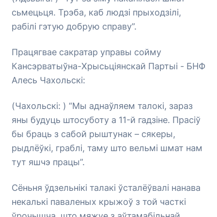
сьмецьця. Трэба, каб людзі прыходзілі,
рабілі гэтую добрую справу”.
Працягвае сакратар управы сойму
Кансэрватыўна-Хрысьціянскай Партыі - БНФ
Алесь Чахольскі:
(Чахольскі: ) “Мы аднаўляем талокі, зараз
яны будуць штосуботу а 11-й гадзіне. Прасіў
бы браць з сабой рыштунак – сякеры,
рыдлёўкі, граблі, таму што вельмі шмат нам
тут яшчэ працы”.
Сёньня ўдзельнікі талакі ўсталёўвалі нанава
некалькі паваленых крыжоў з той часткі
ўрочышча, што мяжуе з аўтамабільнай