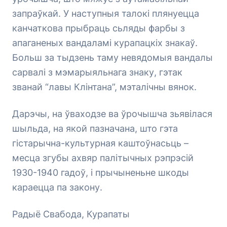
запраўкай. У наступныя талокі плянуецца
канчаткова прыбраць сьляды фарбы з
апаганеных вандаламі курапацкіх знакаў.
Больш за тыдзень таму невядомыя вандалы
сарвалі з мэмарыяльнага знаку, гэтак
званай “лавы Клінтана”, мэталічны вянок.
Дарэчы, на ўваходзе ва ўрочышча зьявілася
шыльда, на якой пазначана, што гэта
гістарычна-культурная каштоўнасьць –
месца згубы ахвяр палітычных рэпрэсій
1930-1940 гадоў, і прычыненьне шкоды
караецца па закону.
Радыё Свабода, Курапаты