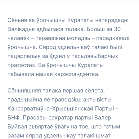
Сёньня ва ўрочышчы Курапаты напярэдадні
Вялікадня адбылася талака. Больш за 30
чалавек – пераважна моладзь – парадкавалі
ўрочышча. Сярод удзельнікаў талакі былі
пацярпелыя за ўдзел у пасьлявыбарчых
пратэстах. Ва ўрочышчы Курапаты
пабывала нашая карэспандэнтка.
Сёньняшняя талака першая сёлета, і
традыцыйна яе праводзіць актывісты
Кансэрватыўна-Хрысьціянскай Партыі -
БНФ. Прэсавы сакратар партыі Валер
Буйвал зьвяртае ўвагу на тое, што гэтым
разам сярод удзельнікаў талакі шмат