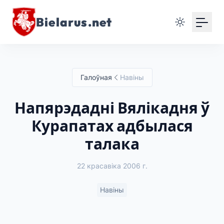
Bielarus.net
Галоўная
Навіны
Напярэдадні Вялікадня ў
Курапатах адбылася
талака
22 красавіка 2006 г.
Навіны