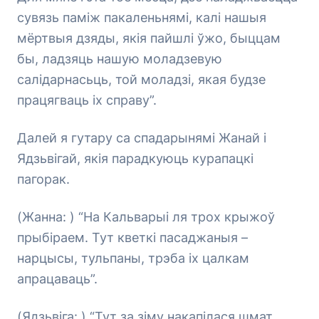
сувязь паміж пакаленьнямі, калі нашыя
мёртвыя дзяды, якія пайшлі ўжо, быццам
бы, ладзяць нашую моладзевую
салідарнасьць, той моладзі, якая будзе
працягваць іх справу”.
Далей я гутару са спадарынямі Жанай і
Ядзьвігай, якія парадкуюць курапацкі
пагорак.
(Жанна: ) “На Кальварыі ля трох крыжоў
прыбіраем. Тут кветкі пасаджаныя –
нарцысы, тульпаны, трэба іх цалкам
апрацаваць”.
(Ядзьвіга: ) “Тут за зіму накапілася шмат