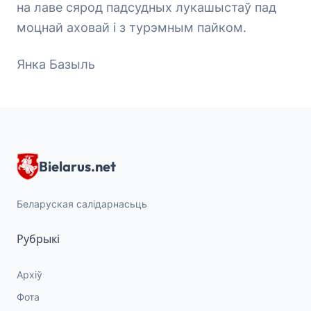
на лаве сярод падсудных лукашыстаў пад
моцнай аховай і з турэмным пайком.
Янка Базыль
Bielarus.net
Беларуская салідарнасьць
Рубрыкі
Архіў
Фота