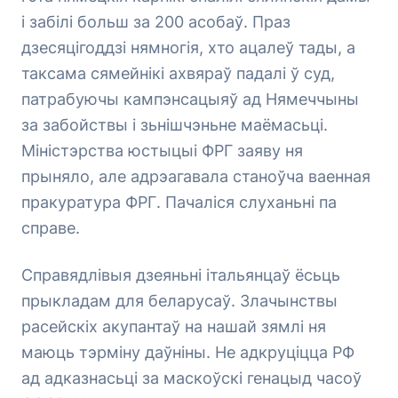
і забілі больш за 200 асобаў. Праз
дзесяцігоддзі нямногія, хто ацалеў тады, а
таксама сямейнікі ахвяраў падалі ў суд,
патрабуючы кампэнсацыяў ад Нямеччыны
за забойствы і зьнішчэньне маёмасьці.
Міністэрства юстыцыі ФРГ заяву ня
прыняло, але адрэагавала станоўча ваенная
пракуратура ФРГ. Пачаліся слуханьні па
справе.
Справядлівыя дзеяньні італьянцаў ёсьць
прыкладам для беларусаў. Злачынствы
расейскіх акупантаў на нашай зямлі ня
маюць тэрміну даўніны. Не адкруціцца РФ
ад адказнасьці за маскоўскі генацыд часоў