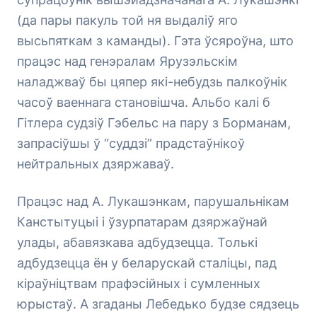
(да пары пакуль той ня выдаліў яго
высьпяткам з каманды). Гэта ўсяроўна, што
працэс над генэралам Ярузэльскім
наладжваў бы цяпер які-небудзь палкоўнік
часоў ваеннага становішча. Альбо калі б
Гітлера судзіў Гэбельс на пару з Борманам,
запрасіўшы ў “суддзі” прадстаўнікоў
нейтральных дзяржаваў.
Працэс над А. Лукашэнкам, парушальнікам
Канстытуцыі і ўзурпатарам дзяржаўнай
улады, абавязкава адбудзецца. Толькі
адбудзецца ён у беларускай сталіцы, пад
кіраўніцтвам прафэсійных і сумленных
юрыстаў. А згаданы Лебедько будзе сядзець