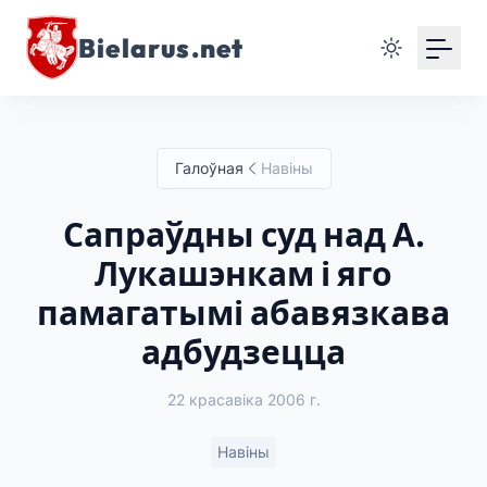
Bielarus.net
Галоўная
Навіны
Сапраўдны суд над А.
Лукашэнкам і яго
памагатымі абавязкава
адбудзецца
22 красавіка 2006 г.
Навіны