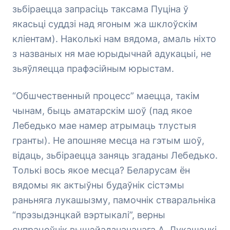
зьбіраецца запрасіць таксама Пуціна ў
якасьці суддзі над ягоным жа шклоўскім
кліентам). Наколькі нам вядома, амаль ніхто
з названых ня мае юрыдычнай адукацыі, не
зьяўляецца прафэсійным юрыстам.
“Обшчественный процесс” маецца, такім
чынам, быць аматарскім шоў (пад якое
Лебедько мае намер атрымаць тлустыя
гранты). Не апошняе месца на гэтым шоў,
відаць, зьбіраецца заняць згаданы Лебедько.
Толькі вось якое месца? Беларусам ён
вядомы як актыўны будаўнік сістэмы
раньняга лукашызму, памочнік стваральніка
“прэзыдэнцкай вэртыкалі”, верны
супрацоўнік вышэйадзначанага А. Лукашэнкі