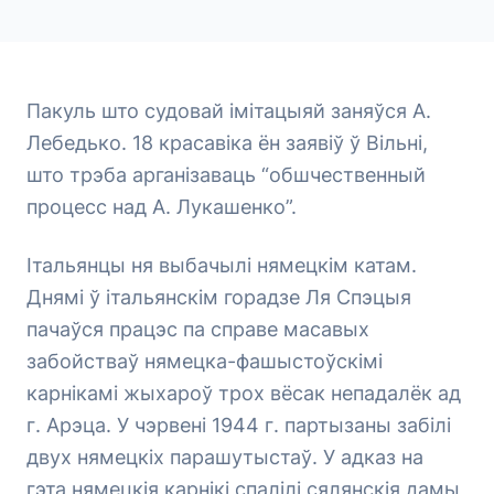
Пакуль што судовай імітацыяй заняўся А.
Лебедько. 18 красавіка ён заявіў ў Вільні,
што трэба арганізаваць “обшчественный
процесс над А. Лукашенко”.
Італьянцы ня выбачылі нямецкім катам.
Днямі ў італьянскім горадзе Ля Спэцыя
пачаўся працэс па справе масавых
забойстваў нямецка-фашыстоўскімі
карнікамі жыхароў трох вёсак непадалёк ад
г. Арэца. У чэрвені 1944 г. партызаны забілі
двух нямецкіх парашутыстаў. У адказ на
гэта нямецкія карнікі спалілі сялянскія дамы