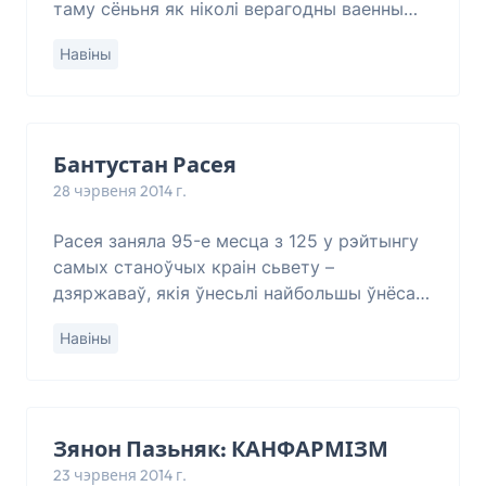
таму сёньня як ніколі верагодны ваенны
канфлікт паміж Украінай і Расеяй, у які
Навіны
могуць быць уцягнутыя іншыя дзяржавы,
за
Бантустан Расея
28 чэрвеня 2014 г.
Расея заняла 95-е месца з 125 у рэйтынгу
самых станоўчых краін сьвету –
дзяржаваў, якія ўнесьлі найбольшы ўнёсак
у разьвіцьцё чалавецтва, паведамляе
Навіны
партал Good Country Index. Лідэрамі
рэйтынгу с
Зянон Пазьняк: КАНФАРМІЗМ
23 чэрвеня 2014 г.