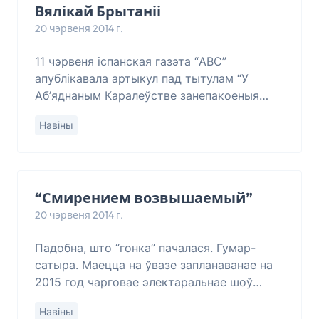
Вялікай Брытаніі
20 чэрвеня 2014 г.
11 чэрвеня іспанская газэта “АВС”
апублікавала артыкул пад тытулам “У
Аб’яднаным Каралеўстве занепакоеныя
ісламізацыяй некаторых школ”. Вось
Навіны
фрагмэнт гэтага артыкула: Дэпартамэнт па
адукацыі Аб’я
“Смирением возвышаемый”
20 чэрвеня 2014 г.
Падобна, што “гонка” пачалася. Гумар-
сатыра. Маецца на ўвазе запланаванае на
2015 год чарговае электаральнае шоў
рэжыма пад назовам “прэзыдэнцкія
Навіны
выбары”. Высунуўся яшчэ адзін ахвотны