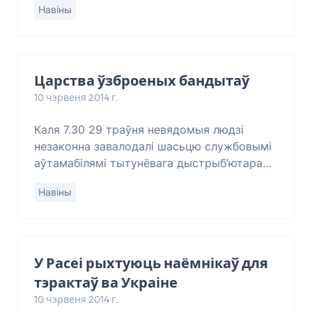
Навіны
Газэта зьвярнула ўвагу на менш вядо
Царства ўзброеных бандытаў
10 чэрвеня 2014 г.
Каля 7.30 29 траўня невядомыя людзі
незаконна завалодалі шасьцю службовымі
аўтамабілямі тытунёвага дыстрыб’ютара
ООО “Мегаполіс-Україна”, паведамляе
Навіны
“ОстроВ” са спасылкай на прэс-службу
Данецкага абла
У Расеі рыхтуюць наёмнікаў для
тэрактаў ва Украіне
10 чэрвеня 2014 г.