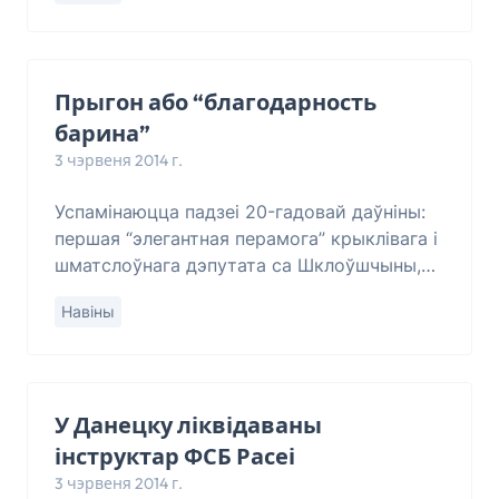
Макей). Да
Прыгон або “благодарность
барина”
3 чэрвеня 2014 г.
Успамінаюцца падзеі 20-гадовай даўніны:
першая “элегантная перамога” крыклівага і
шматслоўнага дэпутата са Шклоўшчыны,
зь якога многія тады кпілі. Той, хто
Навіны
сьмяяўся, вачам сваім ня мог паверыць,
калі
У Данецку ліквідаваны
інструктар ФСБ Расеі
3 чэрвеня 2014 г.