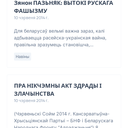
Зянон ПАЗЬНЯК: ВЫТОКІ РУСКАГА
ФАШЫЗМУ
10 чэрвеня 2014 г.
Для беларусаў вельмі важна зараз, калі
адбываецца расейска-украінская вайна,
правільна зразумець становішча,
магчымыя наступствы для Беларусі і
Навіны
вызначыць прыярытэты ў дзеяньнях. Маё
меркаваньне,
ПРА НІКЧЭМНЫ АКТ ЗДРАДЫ І
ЗЛАЧЫНСТВА
10 чэрвеня 2014 г.
(Чэрвеньскі Сойм 2014 г. Кансэрватыўна-
Хрысьціянскай Партыі – БНФ і Беларускага
Народнага Фронту “Адраджэньне”) 8