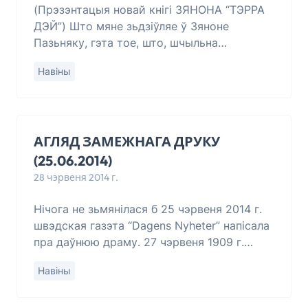
(Прэзэнтацыя новай кнігі ЗЯНОНА “ТЭРРА
ДЭЙ”) Што мяне зьдзіўляе ў Зяноне
Пазьняку, гэта тое, што, шчыльна
займаючыся палітыкай, кіруючы Партыяй,
Навіны
пастаянна пішучы на палітычныя тэмы і
займаючыся
АГЛЯД ЗАМЕЖНАГА ДРУКУ
(25.06.2014)
28 чэрвеня 2014 г.
Нічога не зьмянілася б 25 чэрвеня 2014 г.
швэдская газэта “Dagens Nyheter” напісала
пра даўнюю драму. 27 чэрвеня 1909 г.
Малады анархіст Адольф Х’ялмар Вонг
Навіны
страляў у рускага цара Мікалая ІІ,