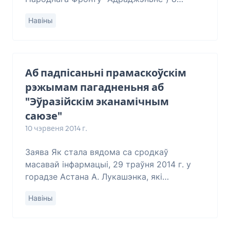
чэрвеня ў Менску адбыўся чарговы Сойм
Навіны
КХП-БНФ і БНФ “Адраджэньне”. Сойм
заслух
Аб падпісаньні прамаскоўскім
рэжымам пагадненьня аб
"Эўразійскім эканамічным
саюзе"
10 чэрвеня 2014 г.
Заява Як стала вядома са сродкаў
масавай інфармацыі, 29 траўня 2014 г. у
горадзе Астана А. Лукашэнка, які
насуперак выбарам, непрызнаных
Навіны
міжнароднай супольнасьцю, 18–ты год
займае пасаду пр