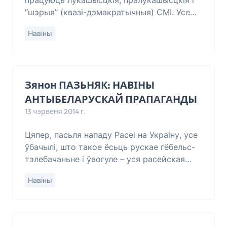
працуюць лукашысцкія, пралукашысцкія і
“шэрыя” (квазі-дэмакратычныя) СМІ. Усе
дружна пішуць, як у Кіеве на інаўгурацыі
Навіны
Пятра Парашэнкі Лукашэнку сустракалі
белару
Зянон ПАЗЬНЯК: НАВІНЫ
АНТЫБЕЛАРУСКАЙ ПРАПАГАНДЫ
13 чэрвеня 2014 г.
Цяпер, пасьля нападу Расеі на Украіну, усе
ўбачылі, што такое ёсьць рускае гёбельс-
тэлебачаньне і ўвогуле – уся расейская
ілжывая журналістыка. Праўда, некаторым
Навіны
беларусам і цяпер яшчэ цяжка паверыць,