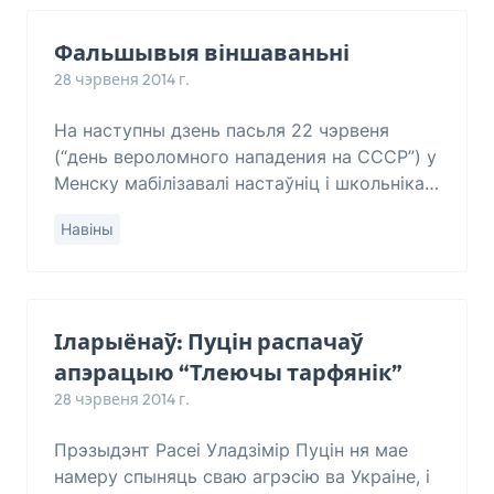
Фальшывыя віншаваньні
28 чэрвеня 2014 г.
На наступны дзень пасьля 22 чэрвеня
(“день вероломного нападения на СССР”) у
Менску мабілізавалі настаўніц і школьнікаў
хадзіць па кватэрах. Яны стукаліся ў
Навіны
дзьверы паводле сьпісаў асобаў пажылога
ўзр
Іларыёнаў: Пуцін распачаў
апэрацыю “Тлеючы тарфянік”
28 чэрвеня 2014 г.
Прэзыдэнт Расеі Уладзімір Пуцін ня мае
намеру спыняць сваю агрэсію ва Украіне, і