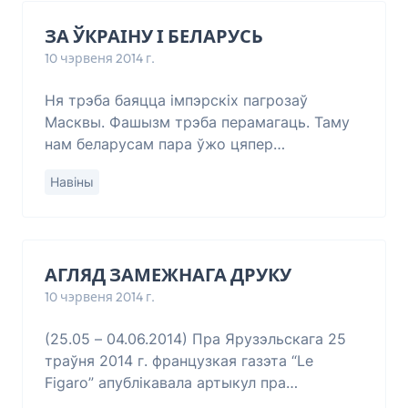
ЗА ЎКРАІНУ І БЕЛАРУСЬ
10 чэрвеня 2014 г.
Ня трэба баяцца імпэрскіх пагрозаў
Масквы. Фашызм трэба перамагаць. Таму
нам беларусам пара ўжо цяпер
рыхтавацца да адбіцьця рускай
Навіны
фашысцкай агрэсіі, маючы на ўвазе вопыт
Украіны і пазьбягаючы ўкраі
АГЛЯД ЗАМЕЖНАГА ДРУКУ
10 чэрвеня 2014 г.
(25.05 – 04.06.2014) Пра Ярузэльскага 25
траўня 2014 г. французкая газэта “Le
Figaro” апублікавала артыкул пра
памерлага генэрала Войцэха Ярузэльскага.