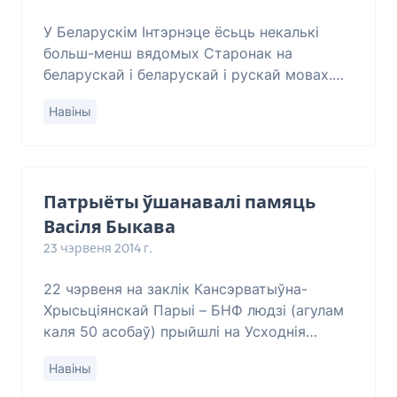
У Беларускім Інтэрнэце ёсьць некалькі
больш-менш вядомых Старонак на
беларускай і беларускай і рускай мовах.
Аўдыторыя і прагляды іх ў апошні час
Навіны
зьмяншаюцца адваротна прапарцыянальна
павелічэньню іх
Патрыёты ўшанавалі памяць
Васіля Быкава
23 чэрвеня 2014 г.
22 чэрвеня на заклік Кансэрватыўна-
Хрысьціянскай Парыі – БНФ людзі (агулам
каля 50 асобаў) прыйшлі на Усходнія
могілкі сталіцы, каб ушанаваць памяць
Навіны
народнага пісьменьніка Беларусі Васіля
Быкава ў гад