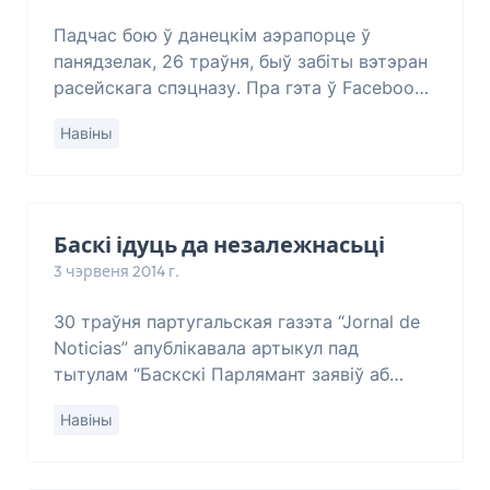
Падчас бою ў данецкім аэрапорце ў
панядзелак, 26 траўня, быў забіты вэтэран
расейскага спэцназу. Пра гэта ў Facebook
паведаміў галоўны рэдактар выданьня
Навіны
“Цензор.НЕТ” Юры Бутусаў. “Як
паведамляе р
Баскі ідуць да незалежнасьці
3 чэрвеня 2014 г.
30 траўня партугальская газэта “Jornal de
Noticias” апублікавала артыкул пад
тытулам “Баскскі Парлямант заявіў аб
праве на самавызначэньне тэрыторыі”.
Навіны
Вось гэты артыкул: Баскскі Парлямант
заявіў