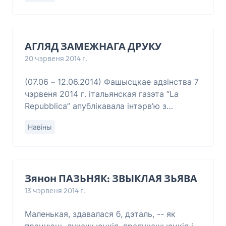
паўдзельнічаць
АГЛЯД ЗАМЕЖНАГА ДРУКУ
20 чэрвеня 2014 г.
(07.06 – 12.06.2014) Фашысцкае адзінства 7
чэрвеня 2014 г. італьянская газэта “La
Repubblica” апублікавала інтэрв’ю з
Эдуардам Лімонавым, “непахісным і
Навіны
чыстым нацыяналістам”, як яна яго н
Зянон ПАЗЬНЯК: ЗВЫКЛАЯ ЗЬЯВА
13 чэрвеня 2014 г.
Маленькая, здавалася б, дэталь, -- як