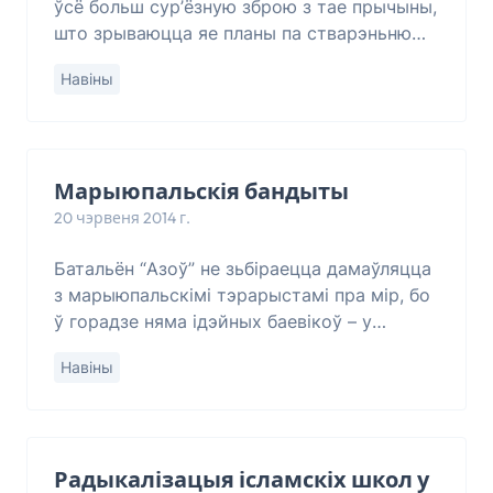
ўсё больш сур’ёзную зброю з тае прычыны,
што зрываюцца яе планы па стварэньню
некіруемага хаосу ў Данецкай і Луганскай
Навіны
вобласьцях. Пра гэта на прэс-канфэрэнц
Марыюпальскія бандыты
20 чэрвеня 2014 г.
Батальён “Азоў” не зьбіраецца дамаўляцца
з марыюпальскімі тэрарыстамі пра мір, бо
ў горадзе няма ідэйных баевікоў – у
наяўнасьці толькі наёмнікі. Пра гэта
Навіны
заявіла кіраўніцтва батальёна, паведамляе
ТСН
Радыкалізацыя ісламскіх школ у