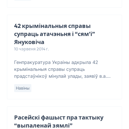
Тымчук. “Як то
42 крымінальныя справы
супраць атачэньня і “сям’і”
Януковіча
10 чэрвеня 2014 г.
Генпракуратура Украіны адкрыла 42
крымінальныя справы супраць
прадстаўнікоў мінулай улады, заявіў в.а.
генпракурора Алег Махніцкі ў непасрэдным
Навіны
эфіры тэлеканала “Україна”. “На сёньня
ёсьць 42 кры
Расейскі фашыст пра тактыку
“выпаленай зямлі”