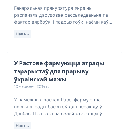
Генэральная пракуратура Украіны
распачала дасудовае рассьледваньне па
фактах вярбоўкі і падрыхтоўкі наёмнікаў
для ўдзелу ў тэрарыстычнай дзейнасьці ва
Навіны
Украіне, паведамляе “Украинская правда”
са спасыл
У Растове фармуюцца атрады
тэрарыстаў для прарыву
ўкраінскай мяжы
10 чэрвеня 2014 г.
У памежных раёнах Расеі фармуюцца
новыя атрады баевікоў для перакіду ў
Данбас. Пра гэта на сваёй старонцы ў
Facebook напісаў кіраўнік Цэнтру ваенна-
Навіны
палітычных дасьледваньняў Дмытро