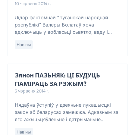
10 чэрвеня 2014 г.
Лідэр фантомнай “Луганскай народнай
рэспублікі” Валеры Болатаў хоча
адключыць у вобласьці сьвятло, ваду і
прапануе насельніцтву забіваць украінскіх
Навіны
вайскоўцаў. Ператварыць Луганшчыну ў
“выпаленую
Зянон ПАЗЬНЯК: ЦІ БУДУЦЬ
ПАМІРАЦЬ ЗА РЭЖЫМ?
3 чэрвеня 2014 г.
Нядаўна ўступіў у дзеяньне лукашысцкі
закон аб беларусах замежжа. Адказным за
яго ажыцьцяўленьне і датрыманьне
празначана Міністэрства замежных спраў
Навіны
(гэта значыць – міністар спадар-гэбіст