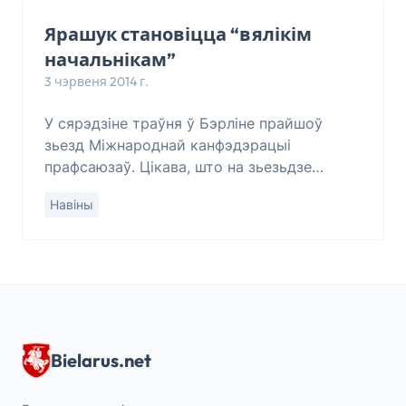
Ярашук становіцца “вялікім
начальнікам”
3 чэрвеня 2014 г.
У сярэдзіне траўня ў Бэрліне прайшоў
зьезд Міжнароднай канфэдэрацыі
прафсаюзаў. Цікава, што на зьезьдзе
новым віцэ-прэзыдэнтам Генэральнай
Навіны
рады гэтай канфэдэрацыі быў абраны тав.
Аляксандр Ярашук зь
Bielarus.net