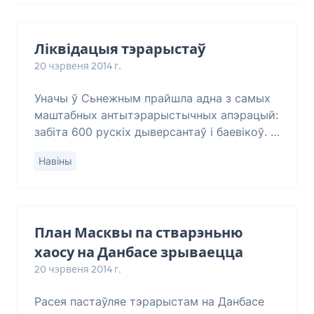
Ліквідацыя тэрарыстаў
20 чэрвеня 2014 г.
Уначы ў Сьнежным прайшла адна з самых
маштабных антытэрарыстычных апэрацый:
забіта 600 рускіх дыверсантаў і баевікоў. У
Сьнежным украінскія спэцаддзелы і
Навіны
Нацгвардыя паказалі сябе на вышэйшым
узро
План Масквы па стварэньню
хаосу на Данбасе зрываецца
20 чэрвеня 2014 г.
Расея пастаўляе тэрарыстам на Данбасе