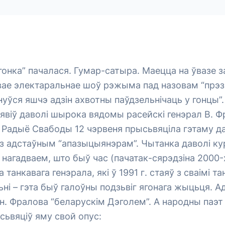
гонка” пачалася. Гумар-сатыра. Маецца на ўвазе 
овае электаральнае шоў рэжыма пад назовам “прэ
уўся яшчэ адзін ахвотны паўдзельнічаць у гонцы”
явіў даволі шырока вядомы расейскі генэрал В. Ф
Радыё Свабоды 12 чэрвеня прысьвяціла гэтаму дав
 з адстаўным “апазыцыянэрам”. Чытанка даволі кур
 нагадваем, што быў час (пачатак-сярэдзіна 2000
а танкавага генэрала, які ў 1991 г. стаяў з сваімі та
ьні – гэта быў галоўны подзьвіг ягонага жыцьця. Ад
ен. Фралова “беларускім Дэголем”. А народны паэт
ьвяціў яму свой опус: