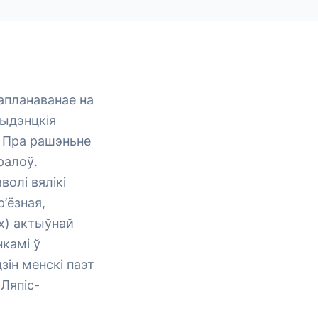
запланаванае на
зыдэнцкія
. Пра рашэньне
ралоў.
олі вялікі
’ёзная,
-х) актыўнай
нкамі ў
зін менскі паэт
 Ляпіс-