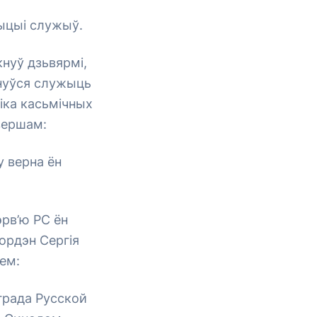
зыцыі служыў.
кнуў дзьвярмі,
рнуўся служыць
іка касьмічных
вершам:
 верна ён
эрв’ю РС ён
 ордэн Сергія
ем:
града Русской