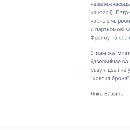
незалежнасьць 
канфэсіі). Па
чэрнь з чырвон
и парткомов! Ф
Фралоў на сваі
З тым жа імпэт
ўдзельнічае ва
разу нідзе і н
“крепка броня
Янка Базыль