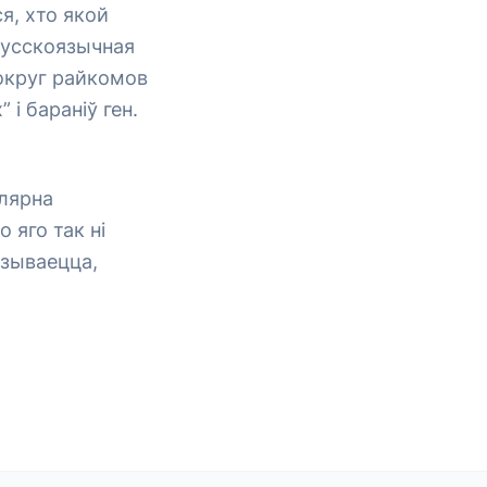
я, хто якой
русскоязычная
вокруг райкомов
і бараніў ген.
улярна
 яго так ні
азываецца,