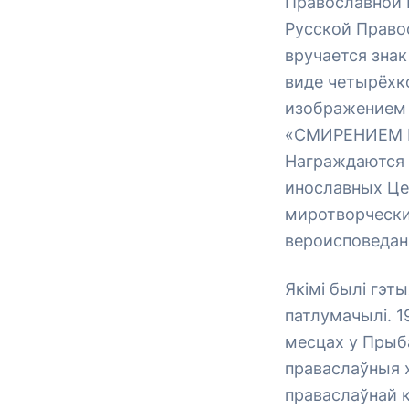
Православной 
Русской Право
вручается знак
виде четырёхко
изображением 
«СМИРЕНИЕМ В
Награждаются 
инославных Це
миротворчески
вероисповедан
Якімі былі гэты
патлумачылі. 1
месцах у Прыб
праваслаўныя 
праваслаўнай к