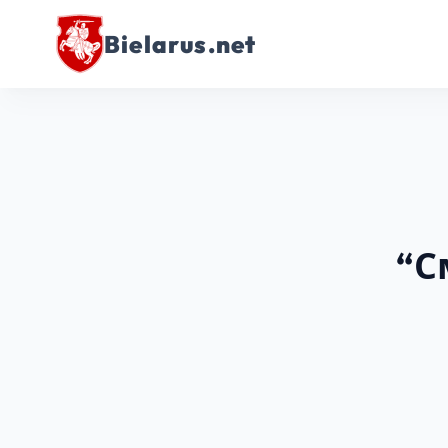
Bielarus.net
“С