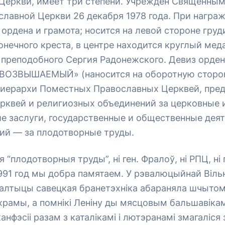
Церкви, имеет три степени. Учреждён Священны
славной Церкви 26 декабря 1978 года. При награ
 ордена и грамота; носится на левой стороне груд
нечного креста, в центре находится круглый мед
преподобного Сергия Радонежского. Девиз орден
ОЗВЫШАЕМЫЙ» (наносится на оборотную сторон
иерархи Поместных Православных Церквей, пред
рквей и религиозных объединений за церковные 
е заслуги, государственные и общественные деят
ий — за плодотворные труды.
я “плодотворныя труды”, ні ген. Фралоў, ні РПЦ, ні
991 год мы добра памятаем. У рэвалюцыйнай Вільн
алтыцы савецкая бранетэхніка абараняла шчытом
храмы, а помнікі Леніну ды мясцовым бальшавіка
анфэсіі разам з каталікамі і лютэранамі змагаліся 