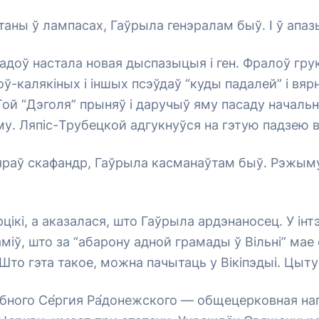
аны ў лампасах, Гаўрыла генэралам быў. І ў апа
гадоў настала новая дыспазыцыя і ген. Фралоў гру
оў-калякіных і іншых псэўдаў “куды падалей” і вя
Той “Дэголя” прыняў і даручыў яму пасаду начальн
у. Ляпіс-Трубецкой адгукнуўся на гэтую падзею 
раў скафандр, Гаўрыла касманаўтам быў. Рэжыму
цікі, а аказалася, што Гаўрыла ардэнаносец. У інт
міў, што за “абарону адной грамады ў Вільні” мае
Што гэта такое, можна пачытаць у Вікіпэдыі. Цыту
́бного Се́ргия Ра́донежского — общецерковная на