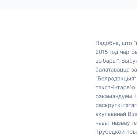
Падобна, што “
2015 год чарг
выбары”. Высун
балатавацца за
“Белрэдакцыя” 
тэкст-інтэрв’ю
рэкамэндуем. І
раскруткі гэтаг
акупаванай Віл
нават назваў г
Трубецкой прыс