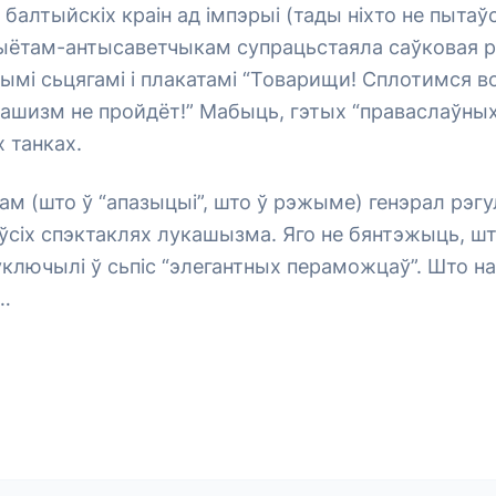
балтыйскіх краін ад імпэрыі (тады ніхто не пытаўс
трыётам-антысаветчыкам супрацьстаяла саўковая 
ымі сьцягамі і плакатамі “Товарищи! Сплотимся 
ашизм не пройдёт!” Мабыць, гэтых “праваслаўных” 
х танках.
ам (што ў “апазыцыі”, што ў рэжыме) генэрал рэг
 ўсіх спэктаклях лукашызма. Яго не бянтэжыць, што
е ўключылі ў сьпіс “элегантных пераможцаў”. Што н
”…