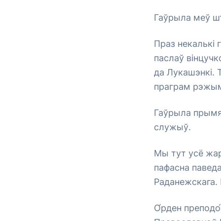
Гаўрыла меў шт
Праз некалькі 
паслаў вінцучк
да Лукашэнкі. 
праграм рэжым
Гаўрыла прымя
служыў.
Мы тут усё жар
пафасна паведа
Раданежскага. 
О́рден преподо