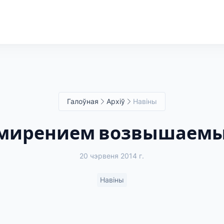
Галоўная
Архіў
Навіны
мирением возвышаем
20 чэрвеня 2014 г.
Навіны