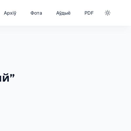
Архіў
Фота
Аўдыё
PDF
ый”