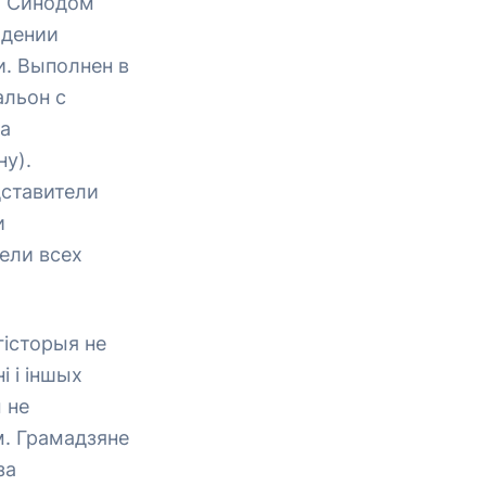
м Синодом
ждении
и. Выполнен в
альон с
а
у).
ставители
и
ели всех
 гісторыя не
і і іншых
 не
м. Грамадзяне
за