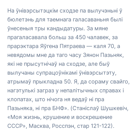
На ўнівэрсытэцкім сходзе па вылучэньні ў
бюлетэнь для таемнага галасаваньня былі
ўнесеныя тры кандыдатуры. За мяне
прагаласавала больш за 450 чалавек, за
прарэктара Яўгена Пятраева — каля 70, а
невядомы мне да таго часу Зянон Пазьняк,
які не прысутнічаў на сходзе, але быў
вылучаны супрацоўнікамі ўнівэрсытэту,
атрымаў прыкладна 50. Я, да сораму свайго,
нагэтулькі заграз у непалітычных справах і
клопатах, што нічога ня ведаў ні пра
Пазьняка, ні пра БНФ». (Станіслаў Шушкевіч,
«Моя жизнь, крушение и воскрешение
СССР», Масква, Росспэн, стар 121-122).