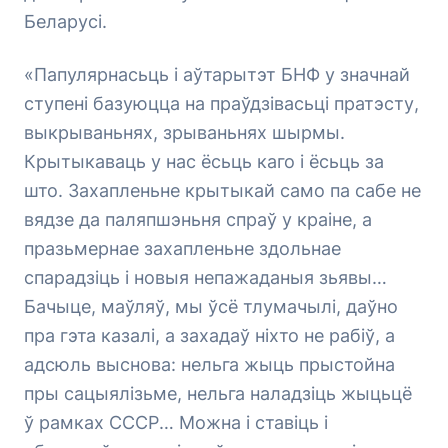
Беларусі.
«Папулярнасьць і аўтарытэт БНФ у значнай
ступені базуюцца на праўдзівасьці пратэсту,
выкрываньнях, зрываньнях шырмы.
Крытыкаваць у нас ёсьць каго і ёсьць за
што. Захапленьне крытыкай само па сабе не
вядзе да паляпшэньня спраў у краіне, а
празьмернае захапленьне здольнае
спарадзіць і новыя непажаданыя зьявы…
Бачыце, маўляў, мы ўсё тлумачылі, даўно
пра гэта казалі, а захадаў ніхто не рабіў, а
адсюль выснова: нельга жыць прыстойна
пры сацыялізьме, нельга наладзіць жыцьцё
ў рамках СССР… Можна і ставіць і