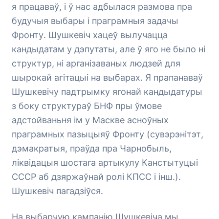
я працаваў, і ў нас адбылася размова пра
будучыя выбары і праграмныя задачы
Фронту. Шушкевіч хацеў вылучацца
кандыдатам у дэпутаты, але ў яго не было ні
структур, ні арганізаваных людзей для
шырокай агітацыі на выбарах. Я прапанаваў
Шушкевічу падтрымку ягонай кандыдатуры
з боку структураў БНФ пры ўмове
адстойваньня ім у Маскве асноўных
праграмных пазыцыяў Фронту (сувэрэнітэт,
дэмакратыя, праўда пра Чарнобыль,
ліквідацыя шостага артыкулу Канстытуцыі
СССР аб дзяржаўнай ролі КПСС і інш.).
Шушкевіч пагадзіўся.
На выбарчую кампанію Шушкевіча мы