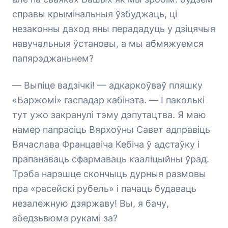
справы крымінальныя ўзбуджаць, ці
незаконны даход яны перададуць у дзіцячыя
навучальныя ўстановы, а мы абмяжуемся
папярэджаньнем?
— Выпіце вадзічкі! — адкаркоўваў пляшку
«Баржомі» гаспадар кабінэта. — І паколькі
тут ужо закранулі тэму дэпутацтва. Я маю
намер папрасіць Вярхоўны Савет адправіць
Вячаслава Францавіча Кебіча ў адстаўку і
прапанаваць сфармаваць кааліцыйны ўрад.
Трэба нарэшце скончыць дурныя размовы
пра «расейскі рубель» і пачаць будаваць
незалежную дзяржаву! Вы, я бачу,
абедзьвюма рукамі за?