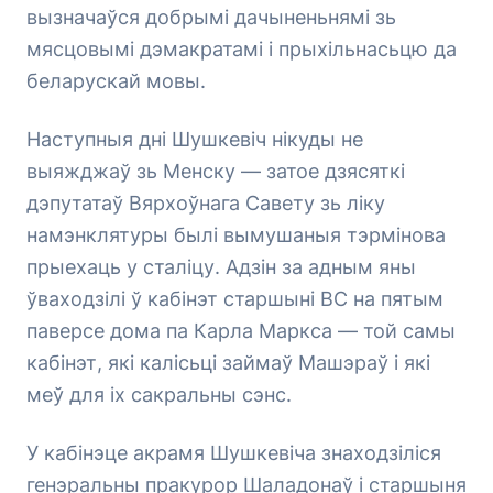
вызначаўся добрымі дачыненьнямі зь
мясцовымі дэмакратамі і прыхільнасьцю да
беларускай мовы.
Наступныя дні Шушкевіч нікуды не
выяжджаў зь Менску — затое дзясяткі
дэпутатаў Вярхоўнага Савету зь ліку
намэнклятуры былі вымушаныя тэрмінова
прыехаць у сталіцу. Адзін за адным яны
ўваходзілі ў кабінэт старшыні ВС на пятым
паверсе дома па Карла Маркса — той самы
кабінэт, які калісьці займаў Машэраў і які
меў для іх сакральны сэнс.
У кабінэце акрамя Шушкевіча знаходзіліся
генэральны пракурор Шаладонаў і старшыня