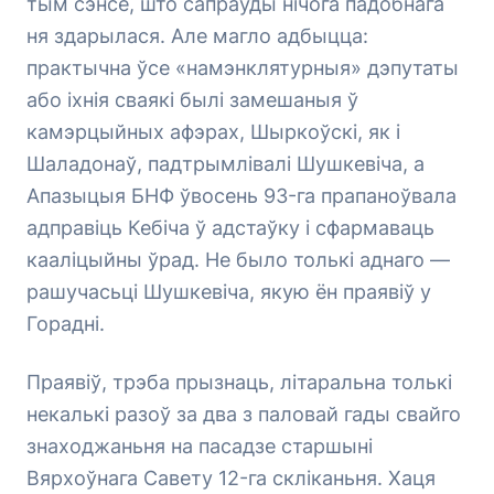
тым сэнсе, што сапраўды нічога падобнага
ня здарылася. Але магло адбыцца:
практычна ўсе «намэнклятурныя» дэпутаты
або іхнія сваякі былі замешаныя ў
камэрцыйных афэрах, Шыркоўскі, як і
Шаладонаў, падтрымлівалі Шушкевіча, а
Апазыцыя БНФ ўвосень 93-га прапаноўвала
адправіць Кебіча ў адстаўку і сфармаваць
кааліцыйны ўрад. Не было толькі аднаго —
рашучасьці Шушкевіча, якую ён праявіў у
Горадні.
Праявіў, трэба прызнаць, літаральна толькі
некалькі разоў за два з паловай гады свайго
знаходжаньня на пасадзе старшыні
Вярхоўнага Савету 12-га скліканьня. Хаця