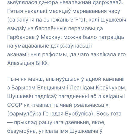
зьяўлялася дэ-юрэ незалежнай дзяржавай.
Гэтыя некалькі месяцаў марнаваньня часу
(са жніўня па сьнежань 91-га), калі Шушкевіч
езьдзіў на бясплённыя перамовы да
Гарбачова ў Маскву, можна было патраціць
на ўмацаваньне дзяржаўнасьці і
эканамічныя рэформы, да чаго заклікала яго
Апазыцыя БНФ.
Тым ня менш, апынуўшыся ў адной кампаніі
з Барысам Ельцыным і Леанідам Краўчуком,
Шушкевіч падпісаў пагадненьні аб ліквідацыі
СССР як «геапалітычнай рэальнасьці»
(фармулёўка Генадзя Бурбуліса). Вось гэта
— прыклад рашучага дзеяньня, якое,
безумоўна, упісала імя Шушкевіча ў