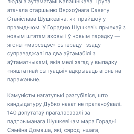
людзі з аўтаматамі Калашнікава. Група
атачала старшыню Вярхоўнага Савету
Станіслава Шушкевіча, які прайшоў у
прэзыдыюм. У Горадню Шушкевіч прыехаў з
новым штатам аховы і ў новым парадку —
ягоны «мэрсэдэс» сьпераду і ззаду
суправаджалі па два аўтамабілі з
аўтаматчыкамі, якія мелі загад у выпадку
«няштатнай сытуацыі» адкрываць агонь на
паражэньне.
Камуністы нагэтулькі разгубіліся, што
кандыдатуру Дубко нават не прапаноўвалі.
140 дэпутатаў прагаласавалі за
падтрыманага Шушкевічам мэра Горадні
Сямёна Домаша, які, сярод іншага,