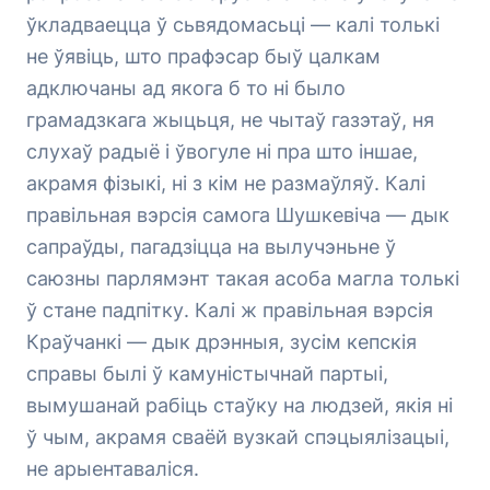
ўкладваецца ў сьвядомасьці — калі толькі
не ўявіць, што прафэсар быў цалкам
адключаны ад якога б то ні было
грамадзкага жыцьця, не чытаў газэтаў, ня
слухаў радыё і ўвогуле ні пра што іншае,
акрамя фізыкі, ні з кім не размаўляў. Калі
правільная вэрсія самога Шушкевіча — дык
сапраўды, пагадзіцца на вылучэньне ў
саюзны парлямэнт такая асоба магла толькі
ў стане падпітку. Калі ж правільная вэрсія
Краўчанкі — дык дрэнныя, зусім кепскія
справы былі ў камуністычнай партыі,
вымушанай рабіць стаўку на людзей, якія ні
ў чым, акрамя сваёй вузкай спэцыялізацыі,
не арыентаваліся.