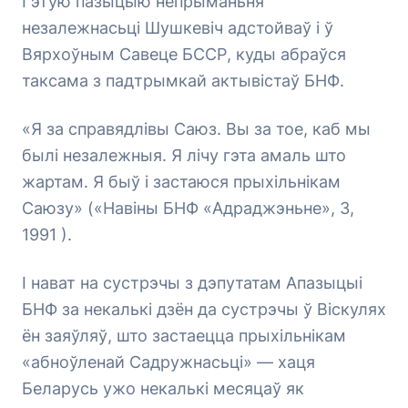
Гэтую пазыцыю непрыманьня
незалежнасьці Шушкевіч адстойваў і ў
Вярхоўным Савеце БССР, куды абраўся
таксама з падтрымкай актывістаў БНФ.
«Я за справядлівы Саюз. Вы за тое, каб мы
былі незалежныя. Я лічу гэта амаль што
жартам. Я быў і застаюся прыхільнікам
Саюзу» («Навіны БНФ «Адраджэньне», 3,
1991 ).
І нават на сустрэчы з дэпутатам Апазыцыі
БНФ за некалькі дзён да сустрэчы ў Віскулях
ён заяўляў, што застаецца прыхільнікам
«абноўленай Садружнасьці» — хаця
Беларусь ужо некалькі месяцаў як