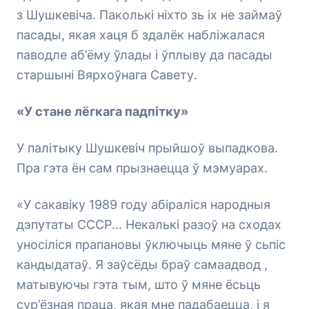
з Шушкевіча. Паколькі ніхто зь іх не займаў
пасады, якая хаця б здалёк набліжалася
паводле аб’ёму ўлады і ўплыву да пасады
старшыні Вярхоўнага Савету.
«У стане лёгкага падпітку»
У палітыку Шушкевіч прыйшоў выпадкова.
Пра гэта ён сам прызнаецца ў мэмуарах.
«У сакавіку 1989 году абіраліся народныя
дэпутаты СССР… Некалькі разоў на сходах
уносіліся прапановы ўключыць мяне ў сьпіс
кандыдатаў. Я заўсёды браў самаадвод ,
матывуючы гэта тым, што ў мяне ёсьць
сур’ёзная праца, якая мне падабаецца, і я