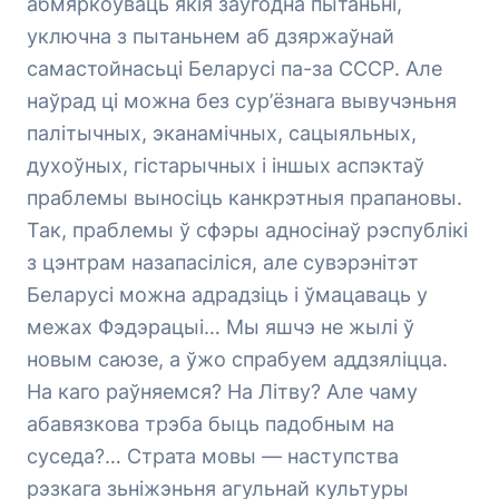
абмяркоўваць якія заўгодна пытаньні,
уключна з пытаньнем аб дзяржаўнай
самастойнасьці Беларусі па-за СССР. Але
наўрад ці можна без сур’ёзнага вывучэньня
палітычных, эканамічных, сацыяльных,
духоўных, гістарычных і іншых аспэктаў
праблемы выносіць канкрэтныя прапановы.
Так, праблемы ў сфэры адносінаў рэспублікі
з цэнтрам назапасіліся, але сувэрэнітэт
Беларусі можна адрадзіць і ўмацаваць у
межах Фэдэрацыі… Мы яшчэ не жылі ў
новым саюзе, а ўжо спрабуем аддзяліцца.
На каго раўняемся? На Літву? Але чаму
абавязкова трэба быць падобным на
суседа?… Страта мовы — наступства
рэзкага зьніжэньня агульнай культуры