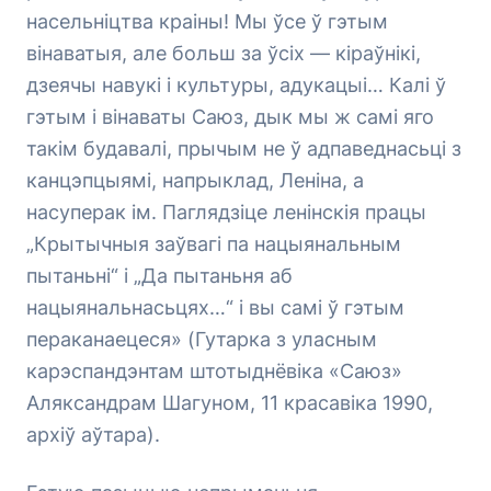
насельніцтва краіны! Мы ўсе ў гэтым
вінаватыя, але больш за ўсіх — кіраўнікі,
дзеячы навукі і культуры, адукацыі… Калі ў
гэтым і вінаваты Саюз, дык мы ж самі яго
такім будавалі, прычым не ў адпаведнасьці з
канцэпцыямі, напрыклад, Леніна, а
насуперак ім. Паглядзіце ленінскія працы
„Крытычныя заўвагі па нацыянальным
пытаньні“ і „Да пытаньня аб
нацыянальнасьцях…“ і вы самі ў гэтым
пераканаецеся» (Гутарка з уласным
карэспандэнтам штотыднёвіка «Саюз»
Аляксандрам Шагуном, 11 красавіка 1990,
архіў аўтара).