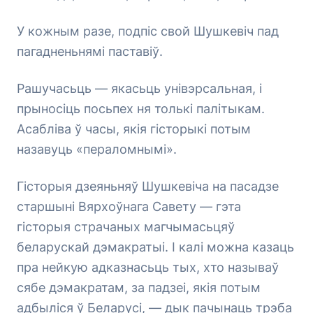
У кожным разе, подпіс свой Шушкевіч пад
пагадненьнямі паставіў.
Рашучасьць — якасьць унівэрсальная, і
прыносіць посьпех ня толькі палітыкам.
Асабліва ў часы, якія гісторыкі потым
назавуць «пераломнымі».
Гісторыя дзеяньняў Шушкевіча на пасадзе
старшыні Вярхоўнага Савету — гэта
гісторыя страчаных магчымасьцяў
беларускай дэмакратыі. І калі можна казаць
пра нейкую адказнасьць тых, хто называў
сябе дэмакратам, за падзеі, якія потым
адбыліся ў Беларусі, — дык пачынаць трэба