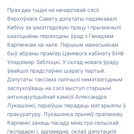
Праз два тыдні на нечарговай сэсіі
Вярхоўнага Савету дэпутаты падзякавалі
Кебічу за шматгадовую працу і прызначылі
кааліцыйны пераходны ўрад з Генадзем
Карпенкам на чале. Першым намесьнікам
быў абраны прэм’ер Ценявога кабінэту БНФ
Уладзімер Заблоцкі. У склад новага ўраду
ўвайшлі прадстаўнікі шэрагу партый.
Дэпутаты таксама палічылі немэтазгодным
заслухоўваць на сэсіі выступ старшыні
антыкарупцыйнай камісіі Аляксандра
Лукашэнкі, параіўшы перадаць матэрыялы ў
пракуратуру. Лукашэнка прыняў прапанову
Карпенкі заняць пасаду міністра сельскай
гаспадаркі і, адпаведна, склаў дэпутацкія