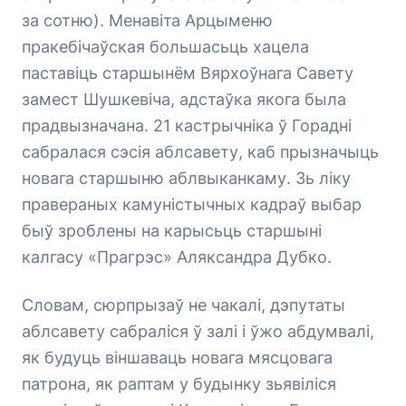
за сотню). Менавіта Арцыменю
пракебічаўская большасьць хацела
паставіць старшынём Вярхоўнага Савету
замест Шушкевіча, адстаўка якога была
прадвызначана. 21 кастрычніка ў Горадні
сабралася сэсія аблсавету, каб прызначыць
новага старшыню аблвыканкаму. Зь ліку
правераных камуністычных кадраў выбар
быў зроблены на карысьць старшыні
калгасу «Прагрэс» Аляксандра Дубко.
Словам, сюрпрызаў не чакалі, дэпутаты
аблсавету сабраліся ў залі і ўжо абдумвалі,
як будуць віншаваць новага мясцовага
патрона, як раптам у будынку зьявіліся