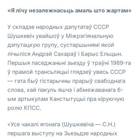
«Я лічу незалежнасьць амаль што жартам»
У складзе народных дэпутатаў СССР
Шушкевіч увайшоў у Міжрэгіянальную
дэпутацкую групу, сустаршынямі якой
лічыліся Андрэй Сахараў і Барыс Ельцын.
Першыя паседжаньні зьезду ў траўні 1989-га
ў прамой трансьляцыі глядзеў увесь СССР
— гэта быў гістарычны прарыў свабоднага
слова, хай пакуль яшчэ і абмежаванага 6-
ым артыкулам Канстытуцыі пра кіруючую
ролю КПСС.
«Усе чакалі ягонага (Шушкевіча — С.Н.)
першага выступу на Зьезьдзе народных