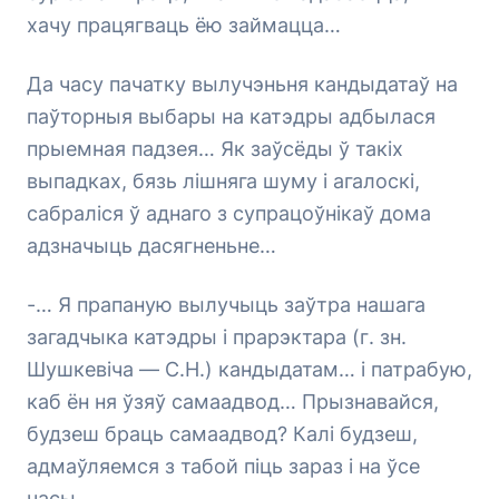
хачу працягваць ёю займацца…
Да часу пачатку вылучэньня кандыдатаў на
паўторныя выбары на катэдры адбылася
прыемная падзея… Як заўсёды ў такіх
выпадках, бязь лішняга шуму і агалоскі,
сабраліся ў аднаго з супрацоўнікаў дома
адзначыць дасягненьне…
-… Я прапаную вылучыць заўтра нашага
загадчыка катэдры і прарэктара (г. зн.
Шушкевіча — С.Н.) кандыдатам… і патрабую,
каб ён ня ўзяў самаадвод… Прызнавайся,
будзеш браць самаадвод? Калі будзеш,
адмаўляемся з табой піць зараз і на ўсе
часы.