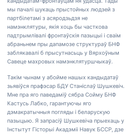
кандыдатам-фронтаўцам ня ўдасца. Тады
мы пачалі шукаць прыстойных людзей з
партбілетамі з асяродзьдзя не
намэнклятуры, якія хоць бы часткова
падтрымлівалі фронтаўскія пазыцыі і сваім
абраньнем пры дапамозе структураў БНФ
заблякавалі б прысутнасьць у Вярхоўным
Савеце махровых намэнклятуршчыкаў.
Такім чынам у абойме нашых кандыдатаў
зьявіўся прафэсар БДУ Станіслаў Шушкевіч.
Мне пра яго паведаміў сябра Сойму БНФ
Кастусь Лабко, гарантуючы яго
дэмакратычныя погляды і беларускую
пазыцыю. Я запрасіў Шушкевіча прыехаць у
Інстытут Гісторыі Акадэміі Навук БССР, дзе