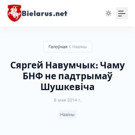
Bielarus.net
Галоўная
Навіны
Сяргей Навумчык: Чаму
БНФ не падтрымаў
Шушкевіча
8 мая 2014 г.
Навіны