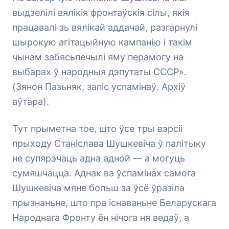
выдзелілі вялікія фронтаўскія сілы, якія
працавалі зь вялікай аддачай, разгарнулі
шырокую агітацыйную кампанію і такім
чынам забясьпечылі яму перамогу на
выбарах ў народныя дэпутаты СССР».
(Зянон Пазьняк, запіс успамінаў. Архіў
аўтара).
Тут прыметна тое, што ўсе тры вэрсіі
прыходу Станіслава Шушкевіча ў палітыку
не супярэчаць адна адной — а могуць
сумяшчацца. Аднак ва ўспамінах самога
Шушкевіча мяне больш за ўсё ўразіла
прызнаньне, што пра існаваньне Беларускага
Народнага Фронту ён нічога ня ведаў, а