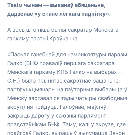
Такім чынам — выканаў абяцаньне,
дадзенае «у стане лёгкага падпітку».
А вось што піша былы сакратар Менскага
гаркаму партыі Краўчанка:
«Пасьля ганебнай для намэнклятуры паразы
Галко (БНФ праваліў першага сакратара
Менскага гаркаму КПБ Галко на выбарах —
С.Н.) было прынятае сакрэтнае рашэньне:
партфункцыянэры на паўторныя выбары (а ў
Менску заставаліся тады чатыры свабодныя
акругі) ня пойдуць. Галоўнае, маўляў,
закрыць дарогу ў саюзны парлямэнт
прадстаўнікам БНФ. Таму, калі ў акрузе, дзе
прайграў Галко, вырашыў вылучацца Зянон