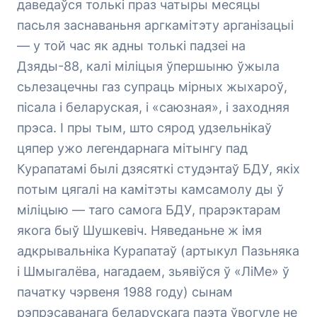
даведаўся толькі праз чатыры месяцы
пасьля заснаваньня аргкамітэту арганізацыі
— у той час як адны толькі падзеі на
Дзяды-88, калі міліцыя ўпершыню ўжыла
сьлезацечны газ супраць мірных жыхароў,
пісала і беларуская, і «саюзная», і заходняя
прэса. І пры тым, што сярод удзельнікаў
цяпер ужо легендарнага мітынгу пад
Курапатамі былі дзясяткі студэнтаў БДУ, якіх
потым цягалі на камітэты камсамолу ды ў
міліцыю — таго самога БДУ, прарэктарам
якога быў Шушкевіч. Няведаньне ж імя
адкрывальніка Курапатаў (артыкул Пазьняка
і Шмыгалёва, нагадаем, зьявіўся ў «ЛіМе» ў
пачатку чэрвеня 1988 году) сынам
рэпрэсаванага беларускага паэта ўвогуле не