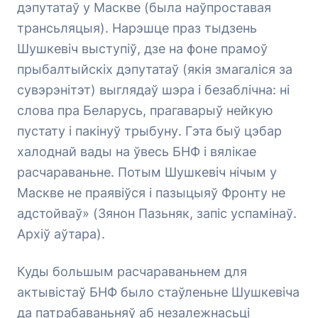
дэпутатаў у Маскве (была наўпроставая
трансьляцыя). Нарэшце праз тыдзень
Шушкевіч выступіў, дзе на фоне прамоў
прыбалтыйскіх дэпутатаў (якія змагаліся за
сувэрэнітэт) выглядаў шэра і безаблічна: ні
слова пра Беларусь, прагаварыў нейкую
пустату і пакінуў трыбуну. Гэта быў цэбар
халоднай вады на ўвесь БНФ і вялікае
расчараваньне. Потым Шушкевіч нічым у
Маскве не праявіўся і пазыцыяў Фронту не
адстойваў» (Зянон Пазьняк, запіс успамінаў.
Архіў аўтара).
Куды большым расчараваньнем для
актывістаў БНФ было стаўленьне Шушкевіча
да патрабаваньняў аб незалежнасьці