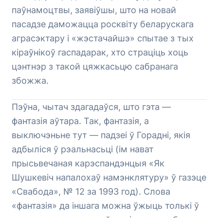
паўнамоцтвы, заявіўшы, што на новай
пасадзе даможацца росквіту беларускага
аграсэктару і «жэстачайшэ» спытае з тых
кіраўнікоў гаспадарак, хто страціць хоць
цэнтнэр з такой цяжкасьцю сабранага
збожжа.
Пэўна, чытач здагадаўся, што гэта —
фантазія аўтара. Так, фантазія, а
выключэньне тут — падзеі ў Горадні, якія
адбыліся ў рэальнасьці (ім нават
прысьвечаная карэспандэнцыя «Як
Шушкевіч напалохаў намэнклятуру» ў газэце
«Свабода», № 12 за 1993 год). Слова
«фантазія» да іншага можна ўжыць толькі ў