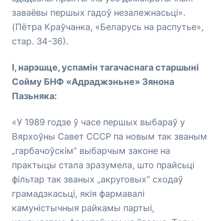
заваёвы першых гадоў незалежнасьці».
(Пётра Краўчанка, «Беларусь на распутье»,
стар. 34-36).
І, нарэшце, успамін тагачаснага старшыні
Сойму БНФ «Адраджэньне» Зянона
Пазьняка:
«У 1989 годзе ў часе першых выбараў у
Вярхоўны Савет СССР па новым так званым
„гарбачоўскім“ выбарчым законе на
практыцы стала зразумела, што прайсьці
фільтар так званых „акруговых“ сходаў
грамадзкасьці, якія фармавалі
камуністычныя райкамы партыі,