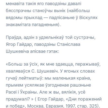
менавіта такія яго паводзіны давалі
бясспрэчны станоўчы вынік (найбольш
вядомы прыклад — падпісаньне ў Віскулях
знакамітага пагадненьня).
Праўда, адзін з удзельнікаў той сустрэчы,
Ягор Гайдар, паводзіны Станіслава
Шушкевіча апісвае гэтак:
«Больш за ўсіх, як мне здаецца, перажываў,
хваляваўся С. Шушкевіч. У ягоных словах
гучаў лейтматыў: мы маленькая краіна,
прымем усялякае ўзгодненае рашэньне
Расеі і Ўкраіны. Але ж вы, вялікія, усё
прадумалі? » ( Егор Гайдар, «Дни поражений
и побед», Москва, Евразия, 1997, стар. 325).