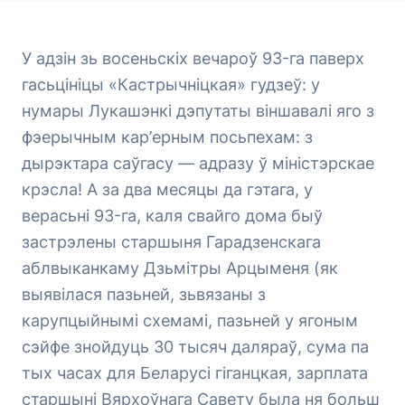
У адзін зь восеньскіх вечароў 93-га паверх
гасьцініцы «Кастрычніцкая» гудзеў: у
нумары Лукашэнкі дэпутаты віншавалі яго з
фэерычным кар’ерным посьпехам: з
дырэктара саўгасу — адразу ў міністэрскае
крэсла! А за два месяцы да гэтага, у
верасьні 93-га, каля свайго дома быў
застрэлены старшыня Гарадзенскага
аблвыканкаму Дзьмітры Арцыменя (як
выявілася пазьней, зьвязаны з
карупцыйнымі схемамі, пазьней у ягоным
сэйфе знойдуць 30 тысяч даляраў, сума па
тых часах для Беларусі гіганцкая, зарплата
старшыні Вярхоўнага Савету была ня больш