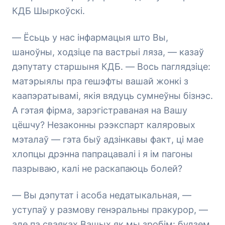
КДБ Шыркоўскі.
— Ёсьць у нас інфармацыя што Вы,
шаноўны, ходзіце па вастрыі ляза, — казаў
дэпутату старшыня КДБ. — Вось паглядзіце:
матэрыялы пра гешэфты вашай жонкі з
каапэратывамі, якія вядуць сумнеўны бізнэс.
А гэтая фірма, зарэгістраваная на Вашу
цёшчу? Незаконны рээкспарт каляровых
мэталаў — гэта быў адзінкавы факт, ці мае
хлопцы дрэнна папрацавалі і я ім пагоны
пазрываю, калі не раскапаюць болей?
— Вы дэпутат і асоба недатыкальная, —
уступаў у размову генэральны пракурор, —
але па сваяках Вашых як мы зробім: будзем