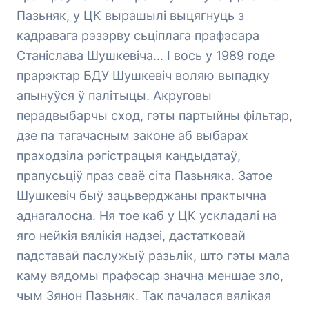
Пазьняк, у ЦК вырашылі выцягнуць з
кадравага рэзэрву сьціплага прафэсара
Станіслава Шушкевіча… І вось у 1989 годе
прарэктар БДУ Шушкевіч воляю выпадку
апынуўся ў палітыцы. Акруговы
перадвыбарчы сход, гэты партыйны фільтар,
дзе па тагачасным законе аб выбарах
праходзіла рэгістрацыя кандыдатаў,
прапусьціў праз сваё сіта Пазьняка. Затое
Шушкевіч быў зацьверджаны практычна
аднагалосна. Ня тое каб у ЦК ускладалі на
яго нейкія вялікія надзеі, дастатковай
падставай паслужыў разьлік, што гэты мала
каму вядомы прафэсар значна меншае зло,
чым Зянон Пазьняк. Так пачалася вялікая