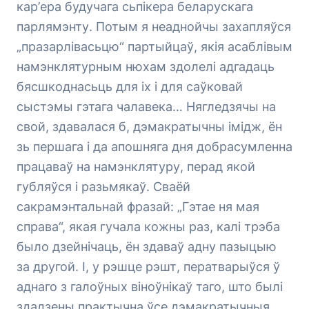
кар’ера будучага сьпікера беларускага
парлямэнту. Потым я неаднойчы захапляўся
„празарлівасьцю“ партыйцаў, якія асаблівым
намэнклятурным нюхам здолелі адгадаць
бясшкоднасьць для іх і для саўковай
сыстэмы гэтага чалавека… Нягледзячы на
свой, здавалася б, дэмакратычны імідж, ён
зь першага і да апошняга дня добрасумленна
працаваў на намэнклятуру, перад якой
губляўся і разьмякаў. Сваёй
сакрамэнтальнай фразай: „Гэтае ня мая
справа“, якая гучала кожны раз, калі трэба
было дзейнічаць, ён здаваў адну пазыцыю
за другой. І, у рэшце рэшт, ператварыўся ў
аднаго з галоўных віноўнікаў таго, што былі
здадзены практычна ўсе дэмакратычныя