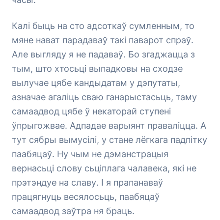
Калі быць на сто адсоткаў сумленным, то
мяне нават парадаваў такі паварот спраў.
Але выгляду я не падаваў. Бо згаджацца з
тым, што хтосьці выпадковы на сходзе
вылучае цябе кандыдатам у дэпутаты,
азначае агаліць сваю ганарыстасьць, таму
самаадвод цябе ў некаторай ступені
ўпрыгожвае. Адпадае варыянт праваліцца. А
тут сябры вымусілі, у стане лёгкага падпітку
паабяцаў. Ну чым не дэманстрацыя
вернасьці слову сьціплага чалавека, які не
прэтэндуе на славу. І я прапанаваў
працягнуць весялосьць, паабяцаў
самаадвод заўтра ня браць.