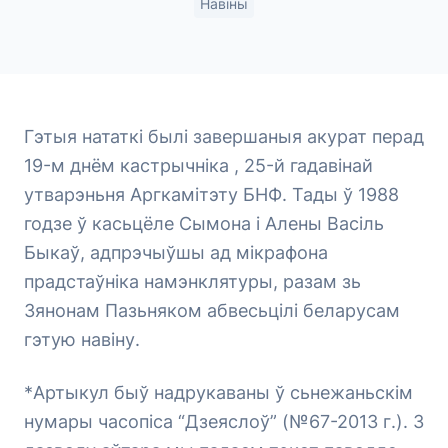
Навіны
Гэтыя нататкі былі завершаныя акурат перад
19-м днём кастрычніка , 25-й гадавінай
утварэньня Аргкамітэту БНФ. Тады ў 1988
годзе ў касьцёле Сымона і Алены Васіль
Быкаў, адпрэчыўшы ад мікрафона
прадстаўніка намэнклятуры, разам зь
Зянонам Пазьняком абвесьцілі беларусам
гэтую навіну.
*Артыкул быў надрукаваны ў сьнежаньскім
нумары часопіса “Дзеяслоў” (№67-2013 г.). З