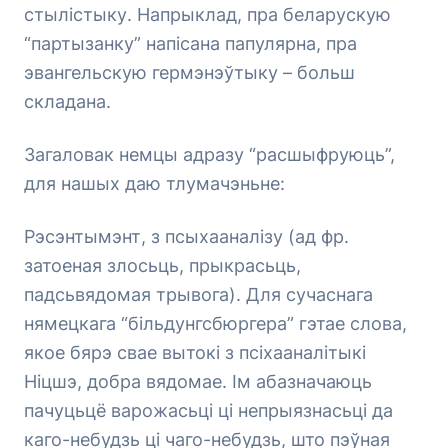
стылістыку. Напрыклад, пра беларускую
“партызанку” напісана папулярна, пра
эвангельскую гермэнэўтыку – больш
складана.
Загаловак немцы адразу “расшыфруюць”,
для нашых даю тлумачэньне:
Рэсэнтымэнт, з псыхааналізу (ад фр.
затоеная злосьць, прыкрасьць,
падсьвядомая трывога). Для сучаснага
нямецкага “більдунгсбюргера” гэтае слова,
якое бярэ свае вытокі з псіхааналітыкі
Ніцшэ, добра вядомае. Ім абазначаюць
пачуцьцё варожасьці ці непрыязнасьці да
каго-небудзь ці чаго-небудзь, што пэўная