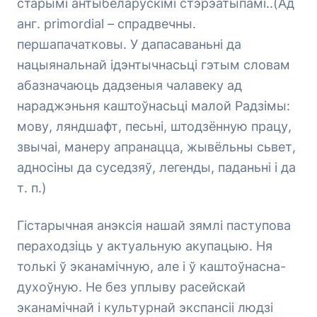
старымі антыбеларускімі стэрэатыпамі..(
Ад
анг. primordial – спрадвечны.
першапачатковы. У дапасаваньні да
нацыянальнай ідэнтычнасьці гэтым словам
абазначаюць дадзеныя чалавеку ад
нараджэньня каштоўнасьці малой Радзімы:
мову, ляндшафт, песьні, штодзённую працу,
звычаі, манеру апранацца, жывёльны сьвет,
адносіны да суседзяў, легенды, паданьні і да
т. п.
)
Гістарычная анэксія нашай зямлі паступова
пераходзіць у актуальную акупацыю. Ня
толькі ў эканамічную, але і ў каштоўнасна-
духоўную. Не без уплыву расейскай
эканамічнай і культурнай экспансіі людзі