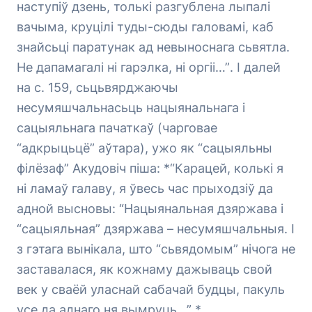
наступіў дзень, толькі разгублена лыпалі
вачыма, круцілі туды-сюды галовамі, каб
знайсьці паратунак ад невыноснага сьвятла.
Не дапамагалі ні гарэлка, ні оргіі…”
. І далей
на с. 159, сьцьвярджаючы
несумяшчальнасьць нацыянальнага і
сацыяльнага пачаткаў (чарговае
“адкрыцьцё” аўтара), ужо як “сацыяльны
філёзаф” Акудовіч піша: *“Карацей, колькі я
ні ламаў галаву, я ўвесь час прыходзіў да
адной высновы: “Нацыянальная дзяржава і
“сацыяльная” дзяржава – несумяшчальныя. І
з гэтага вынікала, што “сьвядомым” нічога не
заставалася, як кожнаму дажываць свой
век у сваёй уласнай сабачай будцы, пакуль
усе да аднаго ня вымруць…” *