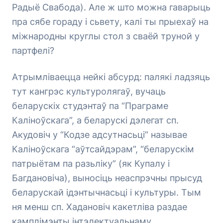
Радыё Свабода). Але ж што можна гаварыць
пра сябе гораду і сьвету, калі ты прыехаў на
міжнародны круглы стол з сваёй труной у
партфелі?
Атрымліваецца нейкі абсурд: палякі ладзяць
тут кангрэс культуролягаў, вучаць
беларускіх студэнтаў па “Праграме
Каліноўскага”, а беларускі дэлегат сп.
Акудовіч у “Кодзе адсутнасьці” называе
Каліноўскага “аўтсайдэрам”, “беларускім
патрыётам па разьліку” (як Купалу і
Багдановіча), выносіць неаспрэчны прысуд
беларускай ідэнтычнасьці і культуры. Тым
ня менш сп. Хадановіч какетліва раздае
камплімэнты інтэлектуальнаму