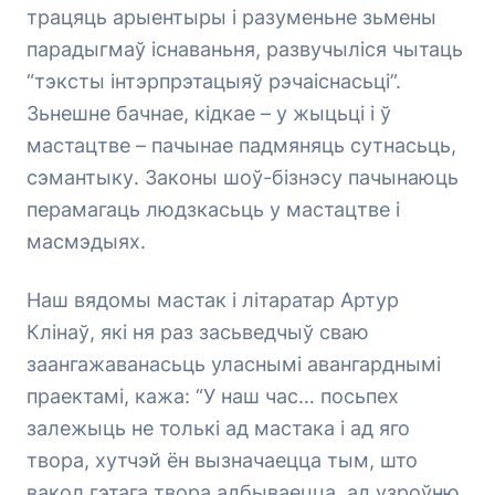
трацяць арыентыры і разуменьне зьмены
парадыгмаў існаваньня, развучыліся чытаць
“тэксты інтэрпрэтацыяў рэчаіснасьці”.
Зьнешне бачнае, кідкае – у жыцьці і ў
мастацтве – пачынае падмяняць сутнасьць,
сэмантыку. Законы шоў-бізнэсу пачынаюць
перамагаць людзкасьць у мастацтве і
масмэдыях.
Наш вядомы мастак і літаратар Артур
Клінаў, які ня раз засьведчыў сваю
заангажаванасьць уласнымі авангарднымі
праектамі, кажа:
“У наш час… посьпех
залежыць не толькі ад мастака і ад яго
твора, хутчэй ён вызначаецца тым, што
вакол гэтага твора адбываецца, ад узроўню