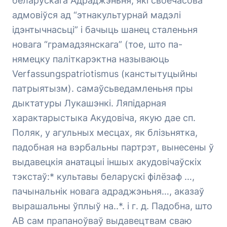
беларускага Адраджэньня, які своечасова
адмовіўся ад “этнакультурнай мадэлі
ідэнтычнасьці” і бачыць шанец сталеньня
новага “грамадзянскага”
(тое, што па-
нямецку паліткарэктна называюць
Verfassungspatriotismus (канстытуцыйны
патрыятызм
). самаўсьведамленьня пры
дыктатуры Лукашэнкі. Ляпідарная
характарыстыка Акудовіча, якую дае сп.
Поляк, у агульных месцах, як блізьнятка,
падобная на вэрбальны партрэт, вынесены ў
выдавецкія анатацыі іншых акудовічаўскіх
тэкстаў:* культавы беларускі філёзаф …,
пачынальнік новага адраджэньня…, аказаў
вырашальны ўплыў на..*. і г. д. Падобна, што
АВ сам прапаноўваў выдавецтвам сваю