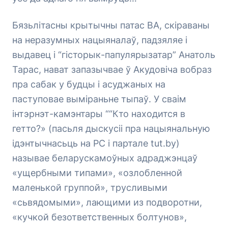
Бязьлітасны крытычны патас ВА, скіраваны
на неразумных нацыяналаў, падзяляе і
выдавец і “гісторык-папулярызатар” Анатоль
Тарас, нават запазычвае ў Акудовіча вобраз
пра сабак у будцы і асуджаных на
паступовае выміраньне тыпаў. У сваім
інтэрнэт-камэнтары “
“Кто находится в
гетто?»
(пасьля дыскусіі пра нацыянальную
ідэнтычнасьць на РС і партале tut.by)
называе беларускамоўных адраджэнцаў
«ущербными типами», «озлобленной
маленькой группой», трусливыми
«сьвядомыми», лающими из подворотни,
«кучкой безответственных болтунов»,