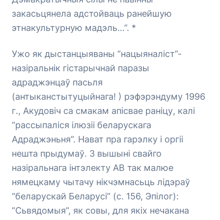
закасьцянела адстойваць ранейшую
этнакультурную мадэль…”. *
Ужо як дыстанцыяваны “нацыяналіст”-
назіральнік гістарычнай паразы
адраджэнцаў пасьля
(антыканстытуцыйнага! ) рэфэрэндуму 1996
г., Акудовіч са смакам апісвае раніцу, калі
“рассыпаліся ілюзіі беларускага
Адраджэньня”. Нават пра гарэлку і оргіі
нешта прыдумаў. З вышыні свайго
назіральнага інтэлекту АВ так малюе
нямецкаму чытачу нікчэмнасьць лідэраў
“беларускай Беларусі” (с. 156, Эпілог):
“Сьвядомыя”, як совы, для якіх нечакана