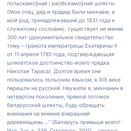
польскамоўнай і расійскамоўнай шляхты
(
Мои отец, дед и прадед были минчане, а
мой род, принадлежавший до 1831 года к
служилому сословию, существует не менее
300 лет (документальное свидетельство
тому – грамота императрицы Екатерины II
от 11 апреля 1785 года, подтверждающая
шляхетское достоинство моего предка
Николая Тараса). Долгое время они
пользовались польским языком, в ХIX веке
перешли на русский. Неужели я, минчанин в
четвертом поколении, прямой потомок
беларусской шляхты, буду обращать
внимание на мнение вчерашней
деревенщины …” (Беларусь превыше всего!
Изд. 2-е, с. 239. Смоленск, 2011).
, цешыць