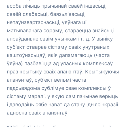
асоба лічыць прычынай сваёй іншасьці,
сваёй слабасьці, баязьлівасьці,
непаўнавартаснасьці, уяўнага ці
матываванага сораму, стараецца знайсьці
апраўданьне сваім учынкам і г. д. У выніку
суб’ект стварае сістэму сваіх унутраных
каштоўнасьцяў, якія дапамагаюць (часта
ўяўна) пазбавіцца ад уласных комплексаў
праз крытыку сваіх апанэнтаў. Крытыкуючы
апанэнтаў, суб’ект вельмі часта
падсьвядома сублімуе свае комплексы ў
сістэму маралі, у якую сам пачынае верыць
і даводзіць сябе нават да стану ідыясінкразіі
адносна сваіх апанэнтаў