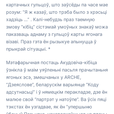
картачных гульцоў, што заўсёды па часе мае
розум: “Я ж казаў, што трэба было з хрэсьці
хадзіць …” . Калі-небудзь праз таемную
змову “кібіц” сістэмай умоўных знакаў можа
паказваць аднаму з гульцоў карты ягонага
візаві. Праз гэта ён рызыкуе апынуцца ў
прыкрай сітуацыі. *
Мэтафарычная постаць Акудовіча-кібіца
ўзнікла ў маім уяўленьні пасьля прачытаньня
ягоных эсэ, змешчаных у ARCHE,
“Дзеяслове”, беларускім варыянце “Коду
адсутнасьці” і ў нямецкім перакладзе, дзе ён
малюе свой “партрэт у натоўпе”. Ва ўсіх пяці
тэкстах ён узгадвае, як ён
“упершыню