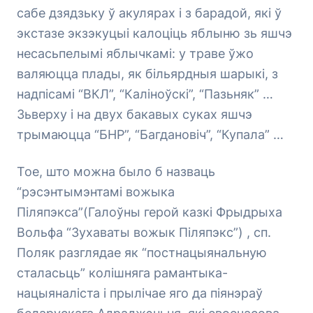
сабе дзядзьку ў акулярах і з барадой, які ў
экстазе экзэкуцыі калоціць яблыню зь яшчэ
несасьпелымі яблычкамі: у траве ўжо
валяюцца плады, як більярдныя шарыкі, з
надпісамі “ВКЛ”, “Каліноўскі”, “Пазьняк” …
Зьверху і на двух бакавых суках яшчэ
трымаюцца “БНР”, “Багдановіч”, “Купала” …
Тое, што можна было б назваць
“рэсэнтымэнтамі вожыка
Піляпэкса”(
Галоўны герой казкі Фрыдрыха
Вольфа “Зухаваты вожык Піляпэкс”
) , сп.
Поляк разглядае як “постнацыянальную
сталасьць” колішняга рамантыка-
нацыяналіста і прылічае яго да піянэраў