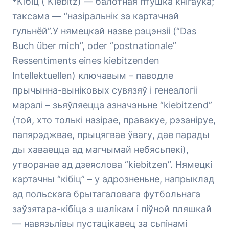
*Кібіц ( Kiebitz) — балотная птушка кнігаўка;
таксама — “назіральнік за картачнай
гульнёй”.У нямецкай назве рэцэнзіі (“Das
Buch über mich”, oder “postnationale”
Ressentiments eines kiebitzenden
Intellektuellen) ключавым – паводле
прычынна-выніковых сувязяў і генеалогіі
маралі – зьяўляецца азначэньне “kiebitzend”
(той, хто толькі назірае, правакуе, рэзаніруе,
папярэджвае, прыцягвае ўвагу, дае парады
ды хаваецца ад магчымай небясьпекі),
утворанае ад дзеяслова “kiebitzen”. Нямецкі
картачны “кібіц” – у адрозненьне, напрыклад
ад польскага брытагаловага футбольнага
заўзятара-кібіца з шалікам і піўной пляшкай
— навязьлівы пустацікавец за сьпінамі