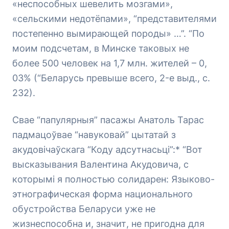
«неспособных шевелить мозгами»,
«сельскими недотёпами», “представителями
постепенно вымирающей породы» …”. “По
моим подсчетам, в Минске таковых не
более 500 человек на 1,7 млн. жителей – 0,
03% (“Беларусь превыше всего
, 2-е выд., с.
232).
Свае “папулярныя” пасажы Анатоль Тарас
падмацоўвае “навуковай” цытатай з
акудовічаўскага “Коду адсутнасьці”:* “Вот
высказывания Валентина Акудовича, с
которымі я полностью солидарен: Языково-
этнографическая форма национального
обустройства Беларуси уже не
жизнеспособна и, значит, не пригодна для