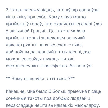
З гэтага пасажу відаць, што аўтар сапраўды
піша кнігу пра сябе. Каму яшчэ магло
прыйсьці ў голаў, што схалясты існавалі ўжо
ў антычнай Грэцыі . Да такога можна
прыйсьці толькі зь лекалам рашучай
дэканструкцыі панятку схалястыка,
дайшоўшы да позьняй антычнасьці, дзе
можна сапраўды шукаць вытокі
сярэдневечнага філязофскага багаслоўя.
** Чаму напісаўся гэты тэкст?**
Канешне, мне было б больш прыемна пісаць
сонечныя тэксты пра добрых людзей ці
перакладаць нешта зь нямецкіх мысьляроў.