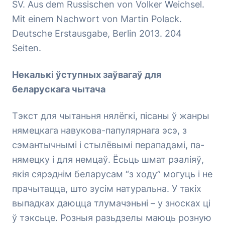
SV. Aus dem Russischen von Volker Weichsel.
Mit einem Nachwort von Martin Polack.
Deutsche Erstausgabe, Berlin 2013. 204
Seiten.
Некалькі ўступных заўвагаў для
беларускага чытача
Тэкст для чытаньня нялёгкі, пісаны ў жанры
нямецкага навукова-папулярнага эсэ, з
сэмантычнымі і стылёвымі перападамі, па-
нямецку і для немцаў. Ёсьць шмат рэаліяў,
якія сярэднім беларусам “з ходу” могуць і не
прачытацца, што зусім натуральна. У такіх
выпадках даюцца тлумачэньні – у зносках ці
ў тэксьце. Розныя разьдзелы маюць розную