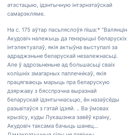
атэстацыю, ідэнтычную інтэрнэтаўскай
самарэкляме.
На с. 175 аўтар пасьляслоўя піша:* “Валянцін
Акудовіч належыць да генэрыцыі беларускіх
інтэлектуалаў, якія актыўна выступалі за
адраджэньне беларускай незалежнасьці.
Але ў адрозьненьне ад большасьці сваіх
колішніх змагарных паплечнікаў, якія
працягваюць марыць пра беларускую
дзяржаву з бясспрэчна выразнай
беларускай ідэнтычнасьцю, ён назаўсёды
разьвітаўся з гэтай ідэяй. .. Ва ўмовах
крызісу, куды Лукашэнка завёў краіну,
Акудовіч таксама бачыць шанец…
Дэмакратычныя сілы не павінны