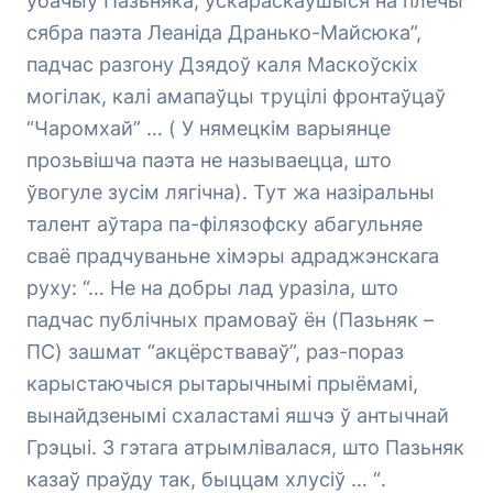
ўбачыў Пазьняка, ускараскаўшыся на плечы
сябра паэта Леаніда Дранько-Майсюка”,
падчас разгону Дзядоў каля Маскоўскіх
могілак, калі амапаўцы труцілі фронтаўцаў
“Чаромхай” … ( У нямецкім варыянце
прозьвішча паэта не называецца, што
ўвогуле зусім лягічна). Тут жа назіральны
талент аўтара па-філязофску абагульняе
сваё прадчуваньне хімэры адраджэнскага
руху: “…
Не на добры лад уразіла, што
падчас публічных прамоваў ён (Пазьняк –
ПС) зашмат “акцёрстваваў”, раз-пораз
карыстаючыся рытарычнымі прыёмамі,
вынайдзенымі схаластамі яшчэ ў антычнай
Грэцыі. З гэтага атрымлівалася, што Пазьняк
казаў праўду так, быццам хлусіў … “
.