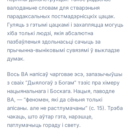
валоданьне словам для стварэньня
парадаксальных постмадэрнісцкіх цацак.
Гуляць з гэтымі цацкамі і захапляцца могуць
хіба толькі людзі, якія абсалютна
пазбаўленыя здольнасьці сачыць за
прычынна-выніковымі сувязямі ў выкладзе
думак.
Вось ВА напісаў чарговае эсэ, запазычыўшы
з сваіх “Дыялогаў з Богам” тэзіс пра хімеру
нацыянальнага і Боскага. Нацыя, паводле
ВА, —
“феномен, які да сёньня толькі
апісаны. але не растлумачаны”
(с. 15). Трэба
чакаць, што аўтар гэта, нарэшце,
патлумачыць гораду і свету.