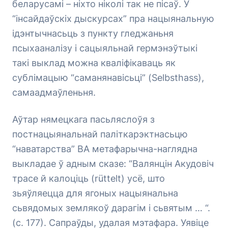
беларусамі – ніхто ніколі
так
не пісаў. У
“інсайдаўскіх дыскурсах” пра нацыянальную
ідэнтычнасьць з пункту гледжаньня
псыхааналізу і сацыяльнай гермэнэўтыкі
такі выклад можна кваліфікаваць як
сублімацыю “саманянавісьці” (Selbsthass),
самаадмаўленьня.
Аўтар нямецкага пасьляслоўя з
постнацыянальнай паліткарэктнасьцю
“наватарства” ВА метафарычна-наглядна
выкладае ў адным сказе:
“Валянцін Акудовіч
трасе й калоціць (rüttelt) усё, што
зьяўляецца для ягоных нацыянальна
сьвядомых землякоў дарагім і сьвятым … “.
(с. 177). Сапраўды, удалая мэтафара. Уявіце