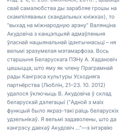
сваё самалюбства ды зарабляе грошы на
скампіляваных скандальных кніжках), то
“выхад на міжнародную арэну” Валянціна
Акудовіча з канцэпцыяй адмаўленьня
ўласнай нацыянальнай ідэнтычнасьці – ня
вельмі зразумелая мэтамарфоза. Вось
старшыня Беларускага ПЭНу А. Хадановіч
цешыцца, што яму як члену Праграмнай
рады Кангрэса культуры Усходняга
партнёрства (Люблін, 21–23. 10. 2012)
удалося ўключыць В. Акудовіча ў склад
беларускай дэлегацыі (
“Адной з маіх
функцый было якраз-такі раіць беларускіх
удзельнікаў. Я вельмі задаволены, што да
кангрэсу даехаў Акудовіч ..
.”—з інтэрвію