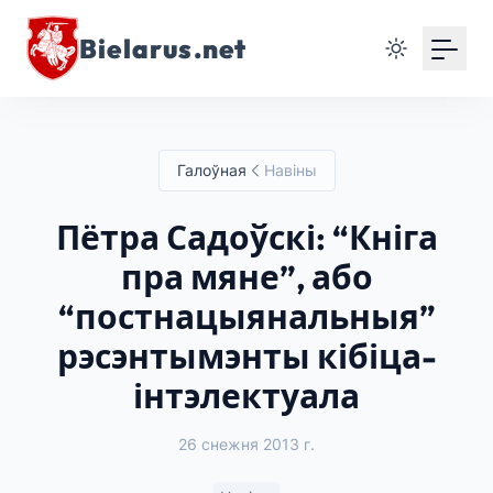
Bielarus.net
Галоўная
Навіны
Пётра Садоўскі: “Кніга
пра мяне”, або
“постнацыянальныя”
рэсэнтымэнты кібіца-
інтэлектуала
26 снежня 2013 г.