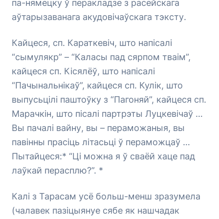
па-нямецку ў перакладзе з расейскага
аўтарызаванага акудовічаўскага тэксту.
Кайцеся, сп. Караткевіч, што напісалі
“сымулякр” – “Каласы пад сярпом тваім”,
кайцеся сп. Кісялёў, што напісалі
“Пачынальнікаў”, кайцеся сп. Кулік, што
выпусьцілі паштоўку з “Пагоняй”, кайцеся сп.
Марачкін, што пісалі партрэты Луцкевічаў …
Вы пачалі вайну, вы – пераможаныя, вы
павінны прасіць літасьці ў пераможцаў …
Пытайцеся:* “Ці можна я ў сваёй хаце пад
лаўкай перасплю?”. *
Калі з Тарасам усё больш-менш зразумела
(чалавек пазіцыянуе сябе як нашчадак