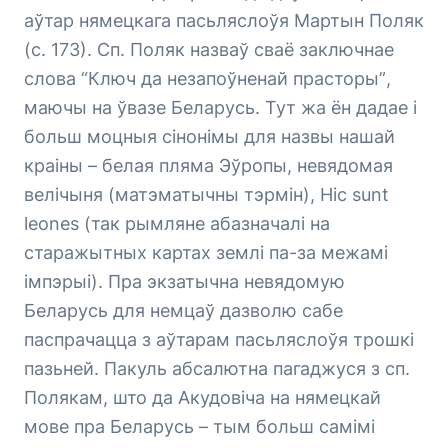
аўтар нямецкага пасьляслоўя Мартын Поляк
(с. 173). Сп. Поляк назваў сваё заключнае
слова
“Ключ да незапоўненай прасторы”
,
маючы на ўвазе Беларусь. Тут жа ён дадае і
больш моцныя сінонімы для назвы нашай
краіны –
белая пляма Эўропы, невядомая
велічыня
(матэматычны тэрмін),
Hic sunt
leones
(так рымляне абазначалі на
старажытных картах землі па-за межамі
імпэрыі). Пра экзатычна невядомую
Беларусь для немцаў дазволю сабе
паспрачацца з аўтарам пасьляслоўя трошкі
пазьней. Пакуль абсалютна пагаджуся з сп.
Полякам, што да Акудовіча на нямецкай
мове пра Беларусь – тым больш самімі