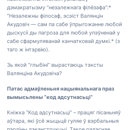
дэмакратызму “незалежнага філёзафа”:*
“Незалежны філосаф, эсэіст Валянцін
Акудовіч — сам па сабе ўпрыгожанне любой
дыскусіі ды пагроза для любой упэўненай у
сабе сфармуляванай канчатковай думкі.* (з
таго ж інтэрвію).
Зь якой “глыбіні” вырастаюць тэксты
Валянціна Акудовіча?
Патас адмаўленьня нацыянальнага праз
вымысьлены “код адсутнасьці”
Кніжка “Код адсутнасьці” – працяг пісаньняў
аўтара, які ўсё жыцьцё гуляе ў вэрбальныя
пэрліны дэканструкцыі. Такое радаснае