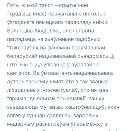
Гэты ж мой тэкст – крытычнае
(традыцыйнае) прачытаньне ня толькі
ўзгаданага нямецкага перакладу кніжкі
Валянціна Акудовіча, але і спроба
паглядзець на зьяўленьне падобных
“тэкстаў” як на фэномэн траўмаванай
беларускай нацыянальнай сьвядомасьці,
што імкнецца ўпісацца ў эўрапэйскі
кантэкст. Ва ўмовах антынацыянальнага
аўтарытарызму шмат хто з так званых
лібэральных інтэлектуалаў, хто ня мае
“прымардыяльнай прышчэпкі”, паціху
зьведваюць мутацыю каштоўнасьцяў, якая
сягае ў гушчар дзялянак, зарослых
мадэрным разнатраўем ўперамежку з