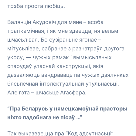
трэба проста любіць.
Валянцін Акудовіч для мяне – асоба
трагікамічная, і як мне здаецца, ня вельмі
шчасьлівая. Бо сузіраньне ягонае –
мітусьлівае, сабранае з разнатраўя другога
укосу, — чужых рамак і вымысьленых
спарудаў уласнай канструкцыі, якія
дазваляюць вандраваць па чужых дзялянках
бясьпечнай інтэлектуальнай утульнасьці.
Але гэта – шчасьце Агасфэра.
“Пра Беларусь у нямецкамоўнай прасторы
ніхто падобнага не пісаў …”
Так выказваецца пра “Код адсутнасьці”