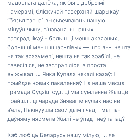
мадэрнага далёка, як бы з добрымі
намерамі, бліскучай паверхняй шарыкаў
“бязьлітасна” высьвечваюць нашую
мінуўшчыну, вінавацячы нашых
папярэднікаў – больш ці менш ахвярных,
больш ці менш шчасьлівых — што яны нешта
ня так зразумелі, нешта ня так зрабілі, не
павесіліся, не застрэліліся, а проста
выжывалі … Янка Купала некалі казаў: I
прыйдзе новых пакаленняў На наша месца
грамада Судзіці суд, ці мы сумленна Жыццё
прайшлі, ці чарада Зняваг мінулых нас не
з’ела, Пакінуўшы свой дым і чад, I мы па-
даўняму нясмела Жылі не ўлад і неўпапад?
Каб любіць Беларусь нашу мілу
ю, … яе