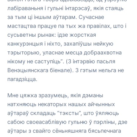
лабіраваньня і гульні інтарэсаў, якія стаяць
за тым ці іншым аўтарам. Сучаснае
мастацтва працуе па тых жа правілах, што і
сусьветны рынак: ідзе жорсткая
канкурэнцыя і ніхто, захапіўшы нейкую
тэрыторыю, уласнае месца добраахвотна
нікому не саступіць”
. (З інтэрвію пасьля
Венэцыянскага біенале). З гэтым нельга не
пагадзіцца.
Мне цяжка зразумець, якія дэманы
натхняюць некаторых нашых айчынных
аўтараў складаць “тэксты”, што ўяляюць
сабою своеасаблівую гульню ў пэрліны, дзе
аўтары з свайго сёньняшняга бясьпечнага