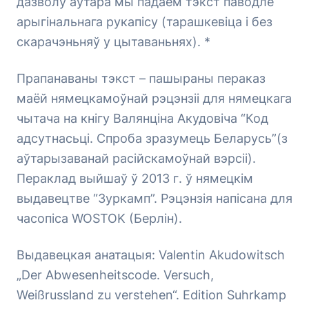
дазволу аўтара мы падаем тэкст паводле
арыгінальнага рукапісу (тарашкевіца і без
скарачэньняў у цытаваньнях). *
Прапанаваны тэкст – пашыраны пераказ
маёй нямецкамоўнай рэцэнзіі для нямецкага
чытача на кнігу Валянціна Акудовіча
“Код
адсутнасьці. Спроба зразумець Беларусь
”(з
аўтарызаванай расійскамоўнай вэрсіі).
Пераклад выйшаў ў 2013 г. ў нямецкім
выдавецтве “Зуркамп”. Рэцэнзія напісана для
часопіса WOSTOK (Берлін).
Выдавецкая анатацыя: Valentin Akudowitsch
„Der Abwesenheitscode. Versuch,
Weißrussland zu verstehen“. Edition Suhrkamp