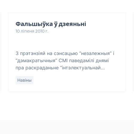
Фальшыўка ў дзеяньні
10 ліпеня 2010 г.
З прэтэнзіяй на сэнсацыю “незалежныя” і
“дэмакратычныя” СМІ паведамілі днямі
пра раскраданьне “інтэлектуальнай
маёмасьці” кампаніі “Говорі правду”.
Навіны
Інфармацыя павінна ўражваць нас лічбамі і
драматычн