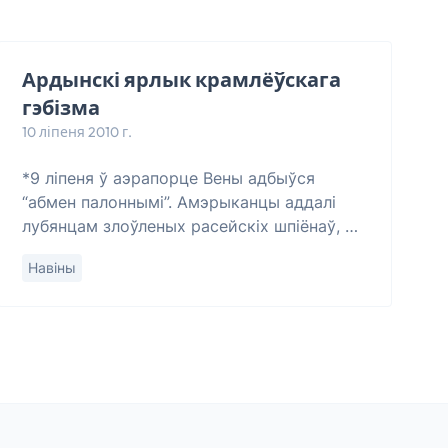
Ардынскі ярлык крамлёўскага
гэбізма
10 ліпеня 2010 г.
*9 ліпеня ў аэрапорце Вены адбыўся
“абмен палоннымі”. Амэрыканцы аддалі
лубянцам злоўленых расейскіх шпіёнаў, а
лубянцы некалькіх вязьняў з сваёй турмы.
Навіны
Як сур’ёзна пажартаваў адзін з расейскіх
публі