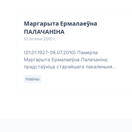
Маргарыта Ермалаеўна
ПАЛАЧАНІНА
10 ліпеня 2010 г.
(01.01.1927-08.07.2010) Памерла
Маргарыта Ермалаеўна Палачаніна,
прадстаўніца старэйшага пакаленьня
беларускага нацыянальнага Адраджэньня.
Навіны
Ад самага пачатку змаганьня за
аднаўленьне незалежнасьці