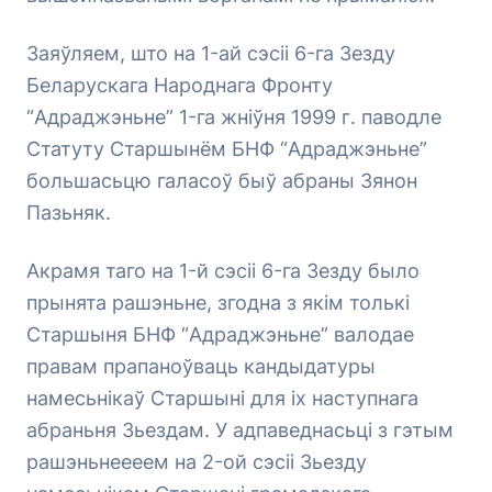
Заяўляем, што на 1-ай сэсіі 6-га Зезду
Беларускага Народнага Фронту
“Адраджэньне” 1-га жніўня 1999 г. паводле
Статуту Старшынём БНФ “Адраджэньне”
большасьцю галасоў быў абраны Зянон
Пазьняк.
Акрамя таго на 1-й сэсіі 6-га Зезду было
прынята рашэньне, згодна з якім толькі
Старшыня БНФ “Адраджэньне” валодае
правам прапаноўваць кандыдатуры
намесьнікаў Старшыні для іх наступнага
абраньня Зьездам. У адпаведнасьці з гэтым
рашэньнеееем на 2-ой сэсіі Зьезду