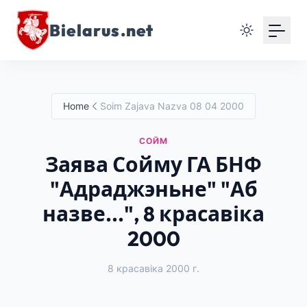
Bielarus.net
Home
Soim Zajava Nazva 08 04 2000
СОЙМ
Заява Сойму ГА БНФ
"Адраджэньне" "Аб
назве...", 8 красавіка
2000
8 красавіка 2000 г.