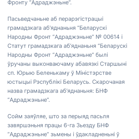
Фронту “Адраджэньне”.
Пасьведчаньне аб перарэгістрацыі
грамадзкага аб’яднаньня “Беларускі
Народны Фронт “Адраджэньне” № 00614 і
Статут грамадзкага аб’яднаньня “Беларускі
Народны Фронт “Адраджэньне” былі
ўручаны выконваючаму абавязкі Старшыні
сп. Юрыю Беленькаму ў Міністэрстве
юстыцыі Рэспублікі Беларусь. Скарочаная
назва грамадзкага аб’яднаньня: БНФ
“Адраджэньне”.
Сойм заяўляе, што за перыяд пасьля
завяршэньня працы 6-га Зьезду БНФ
“Адраджэньне” зьмены і ўдакладненьні ў