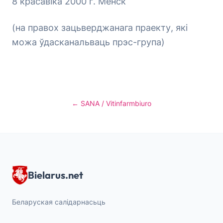
8 красавіка 2000 г. Менск
(на правох зацьверджанага праекту, які
можа ўдасканальваць прэс-група)
← SANA / Vitinfarmbiuro
Bielarus.net
Беларуская салідарнасьць