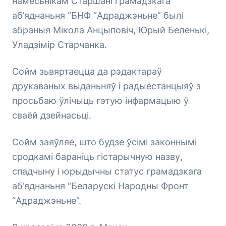
намесьнікам Старшані грамадзкага
аб’яднаньня “БНФ “Адраджэньне” былі
абраныя Мікола Анцыповіч, Юрый Беленькі,
Уладзімір Старчанка.
Сойм зьвяртаецца да рэдактараў
друкаваных выданьняў і радыёстанцыяў з
просьбаю ўлічыць гэтую інфармацыю ў
сваёй дзейнасьці.
Сойм заяўляе, што будзе ўсімі законнымі
сродкамі бараніць гістарычную назву,
спадчыну і юрыдычны статус грамадзкага
аб’яднаньня “Беларускі Народны Фронт
“Адраджэньне”.