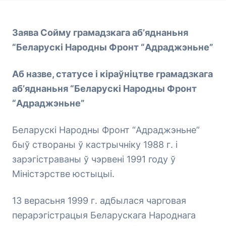
Заява Сойму грамадзкага аб’яднаньня
“Беларускі Народны Фронт “Адраджэньне”
Аб назве, статусе і кіраўніцтве грамадзкага
аб’яднаньня “Беларускі Народны Фронт
“Адраджэньне”
Беларускі Народны Фронт “Адраджэньне”
быў створаны ў кастрычніку 1988 г. і
зарэгістраваны ў чэрвені 1991 году ў
Міністэрстве юстыцыі.
13 верасьня 1999 г. адбылася чарговая
перарэгістрацыя Беларускага Народнага