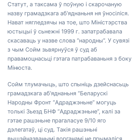
Статут, а таксама ў поўную і скарочаную
назву грамадзкага аб’яднаньня ня ўносіліся.
Нават нягледзячы на тое, што Міністэрства
юстыцыі ў сьнежні 1999 г. запатрабавала
скасаваць у назве слова “народны”. У сувязі
з чым Сойм зьвярнуўся ў суд аб
правамоцнасьці гэтага патрабаваньня з боку
Мінюста.
Сойм тлумачыць, што спыніць дзейснасьць
грамадзкага аб’яднаньня “Беларускі
Народны Фронт “Адраджэньне” могуць
толькі Зьезд БНФ “Адраджэньне”, калі за
гэтае рашэньне прагаласуе 9/10 яго
дэлегатаў, ці суд. Такія рашэньні
вышэйназванымі ворганамі не прымаліся.