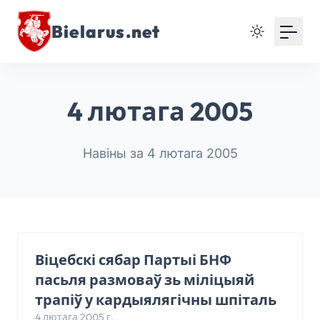
Bielarus.net
4 лютага 2005
Навіны за 4 лютага 2005
Віцебскі сябар Партыі БНФ
пасьля размоваў зь міліцыяй
трапіў у кардыялягічны шпіталь
4 лютага 2005 г.