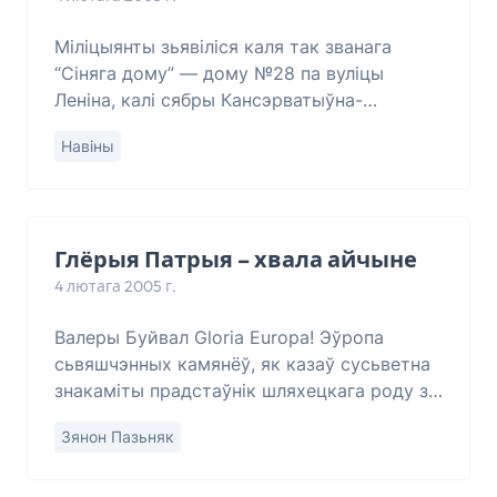
Міліцыянты зьявіліся каля так званага
“Сіняга дому” — дому №28 па вуліцы
Леніна, калі сябры Кансэрватыўна-
Хрысьціянскай Партыі - БНФ выйшлі туды
Навіны
з плякатам “С
Глёрыя Патрыя – хвала айчыне
4 лютага 2005 г.
Валеры Буйвал Gloria Europa! Эўропа
сьвяшчэнных камянёў, як казаў сусьветна
знакамiты прадстаўнiк шляхецкага роду з
маёнтку Дастоева, што каля Ігумена.
Зянон Пазьняк
Хрысьцiянства, якое стала душой,
стрыжнем