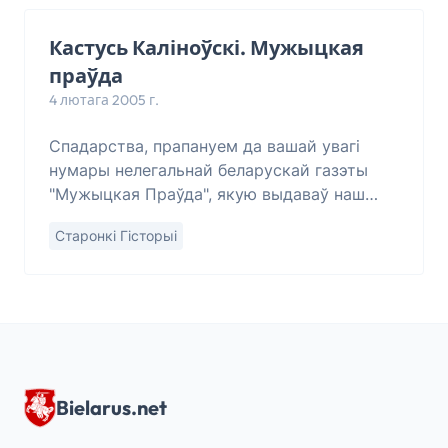
Кастусь Каліноўскі. Мужыцкая
праўда
4 лютага 2005 г.
Спадарства, прапануем да вашай увагі
нумары нелегальнай беларускай газэты
"Мужыцкая Праўда", якую выдаваў наш
вялікі зямляк Кастусь Каліноўскі
Старонкі Гісторыі
(2/02/1838 - 22/03/1864) і ягоныя "Пісьмы
з-пад шыбеніцы"
Bielarus.net