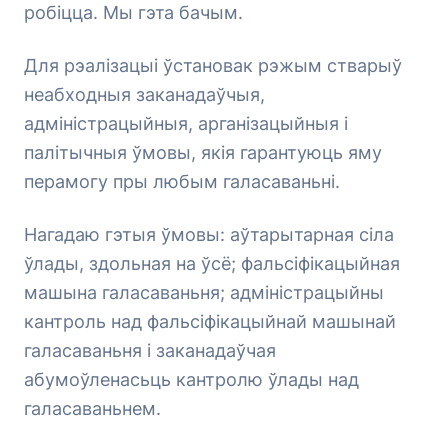
робіцца. Мы гэта бачым.
Для рэалізацыі ўстановак рэжым стварыў
неабходныя заканадаўчыя,
адміністрацыйныя, арганізацыйныя і
палітычныя ўмовы, якія гарантуюць яму
перамогу пры любым галасаваньні.
Нагадаю гэтыя ўмовы: аўтарытарная сіла
ўлады, здольная на ўсё; фальсіфікацыйная
машына галасаваньня; адміністрацыйны
кантроль над фальсіфікацыйнай машынай
галасаваньня і заканадаўчая
абумоўленасьць кантролю ўлады над
галасаваньнем.