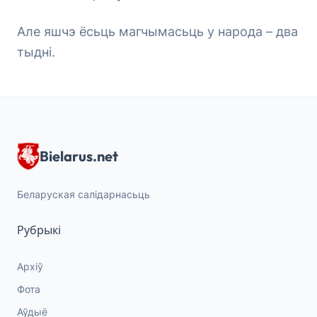
Але яшчэ ёсьць магчымасьць у народа – два
тыдні.
Bielarus.net
Беларуская салідарнасьць
Рубрыкі
Архіў
Фота
Аўдыё