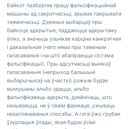
Байкот пазбаўляе працу фальсіфікацыйнай
машыны ад сакрэтнасьці, зрывае пакрывала
таямнічасьці. Дзеяньні выбарцаў пры
байкоце адкрытыя, паддаюцца адкрытаму
ўліку, а значыць узьнікае карціна канкрэтная
і даказальная (чаго няма пры таемным
галасаваньні і на што абапіраецца сістэма
фальсіфікацыі). Пры адсутнасьці вынікаў
галасаваньня (непрыход бальшыні
выбаршчыкаў на ўчасткі) рэжым будзе
вымушаны альбо здацца, альбо
фальсіфікаваць адкрыта, дзейнічаць, што
называецца, не ў сваім фармаце, ужываць
незаплянаваныя спосабы. А гэта ўжо грубая
ўзурпацыя ўлады, якая будзе ўсімі