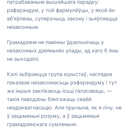
патрабаваньне вышэйшага парадку:
рэфэрэндум, у той фармулёўцы, у якой ён
аб’яўлены, супярэчыць закону і зьяўляецца
незаконным.
Грамадзяне не павінны ўдзельнічаць у
незаконных дзеяньнях улады, ад каго б яны
не зыходзілі.
Калі зьбіраецца група юрыстаў, наглядна
паказвае незаконнасьць рэфэрэндуму і тут
жа іншыя заклікаюць ісьці галасаваць, —
такія паводзіны бянтэжаць сваёй
неадэкватнасьцю. Але прычына, як я лічу, не
ў зацьменьні розуму, а ў зацьменьні
грамадзянскага сумленьня.