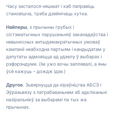
Часу засталося няшмат і каб паправіць
становішча, трэба дзейнічаць хутка.
Найперш
, з прычыны грубых і
сістэматычных парушэньняў заканадаўства і
невыносных антыдэмакратычных умоваў
кампаніі неабходна партыям і кандыдатам у
дэпутаты адмовіцца ад удзелу ў выбарах і
рэфэрэндуме. (Ім ужо вочы заплявалі, а яны
ўсё кажуць – дождж ідзе.)
Другое
. Зьвярнуцца да кіраўніцтва АБСЭ і
Эўразьвязу з патрабаваньнем аб адкліканьні
назіральнікў за выбарамі па тых жа
прычынах.