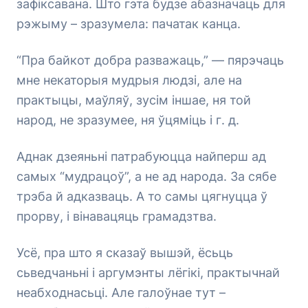
зафіксавана. Што гэта будзе абазначаць для
рэжыму – зразумела: пачатак канца.
“Пра байкот добра разважаць,” — пярэчаць
мне некаторыя мудрыя людзі, але на
практыцы, маўляў, зусім іншае, ня той
народ, не зразумее, ня ўцяміць і г. д.
Аднак дзеяньні патрабуюцца найперш ад
самых “мудрацоў”, а не ад народа. За сябе
трэба й адказваць. А то самы цягнуцца ў
прорву, і вінавацяць грамадзтва.
Усё, пра што я сказаў вышэй, ёсьць
сьведчаньні і аргумэнты лёгікі, практычнай
неабходнасьці. Але галоўнае тут –