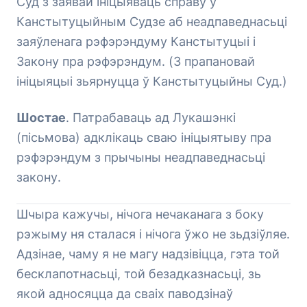
Суд з заявай ініцыяваць справу ў
Канстытуцыйным Судзе аб неадпаведнасьці
заяўленага рэфэрэндуму Канстытуцыі і
Закону пра рэфэрэндум. (З прапановай
ініцыяцыі зьярнуцца ў Канстытуцыйны Суд.)
Шостае
. Патрабаваць ад Лукашэнкі
(пісьмова) адклікаць сваю ініцыятыву пра
рэфэрэндум з прычыны неадпаведнасьці
закону.
Шчыра кажучы, нічога нечаканага з боку
рэжыму ня сталася і нічога ўжо не зьдзіўляе.
Адзінае, чаму я не магу надзівіцца, гэта той
бесклапотнасьці, той безадказнасьці, зь
якой адносяцца да сваіх паводзінаў