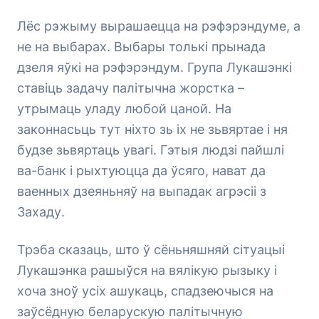
Лёс рэжыму вырашаецца на рэфэрэндуме, а
не на выбарах. Выбары толькі прынада
дзеля яўкі на рэфэрэндум. Група Лукашэнкі
ставіць задачу палітычна жорстка –
утрымаць уладу любой цаной. На
законнасьць тут ніхто зь іх не зьвяртае і ня
будзе зьвяртаць увагі. Гэтыя людзі пайшлі
ва-банк і рыхтуюцца да ўсяго, нават да
ваенных дзеяньняў на выпадак агрэсіі з
Захаду.
Трэба сказаць, што ў сёньняшняй сітуацыі
Лукашэнка рашыўся на вялікую рызыку і
хоча зноў усіх ашукаць, спадзеючыся на
заўсёдную беларускую палітычную