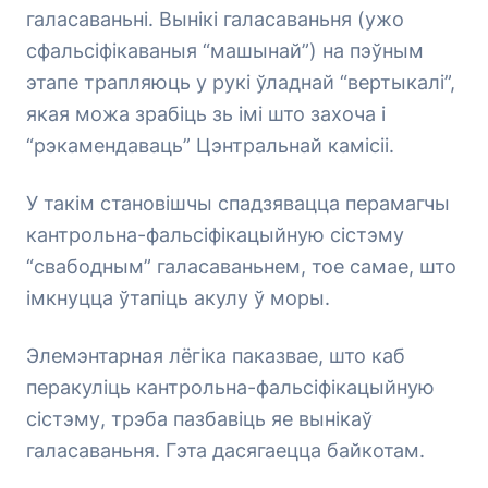
галасаваньні. Вынікі галасаваньня (ужо
сфальсіфікаваныя “машынай”) на пэўным
этапе трапляюць у рукі ўладнай “вертыкалі”,
якая можа зрабіць зь імі што захоча і
“рэкамендаваць” Цэнтральнай камісіі.
У такім становішчы спадзявацца перамагчы
кантрольна-фальсіфікацыйную сістэму
“свабодным” галасаваньнем, тое самае, што
імкнуцца ўтапіць акулу ў моры.
Элемэнтарная лёгіка паказвае, што каб
перакуліць кантрольна-фальсіфікацыйную
сістэму, трэба пазбавіць яе вынікаў
галасаваньня. Гэта дасягаецца байкотам.