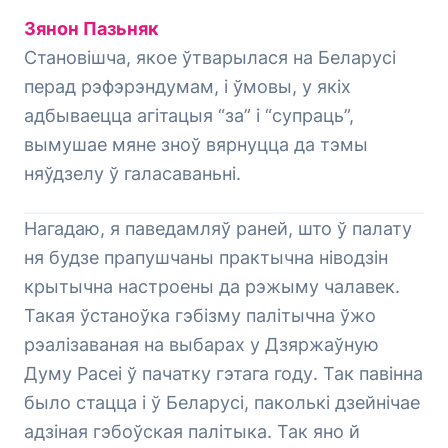
Зянон Пазьняк
Становішча, якое ўтварылася на Беларусі
перад рэфэрэндумам, і ўмовы, у якіх
адбываецца агітацыя “за” і “супраць”,
вымушае мяне зноў вярнуцца да тэмы
няўдзелу ў галасаваньні.
Нагадаю, я паведамляў раней, што ў палату
ня будзе прапушчаны практычна ніводзін
крытычна настроены да рэжыму чалавек.
Такая ўстаноўка гэбізму палітычна ўжо
рэалізаваная на выбарах у Дзяржаўную
Думу Расеі ў пачатку гэтага году. Так павінна
было стацца і ў Беларусі, паколькі дзейнічае
адзіная гэбоўская палітыка. Так яно й