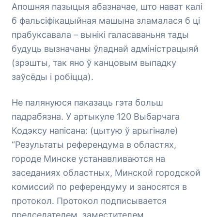
Апошняя пазыцыя абазначае, што нават калі
б фальсіфікацыйная машына зламалася б ці
прабуксавала – вынікі галасаваньня тады
будуць вызначаны ўладнай адміністрацыяй
(зрэшты, так яно ў канцовым выпадку
заўсёды і робіцца).
Не палянуюся паказаць гэта больш
падрабязна. У артыкуле 120 Выбарчага
Кодэксу напісана: (цытую ў арыгінале)
“Результаты референдума в областях,
городе Минске устанавливаются на
заседаниях областных, Минской городской
комиссий по референдуму и заносятся в
протокол. Протокол подписывается
председателем, заместителем