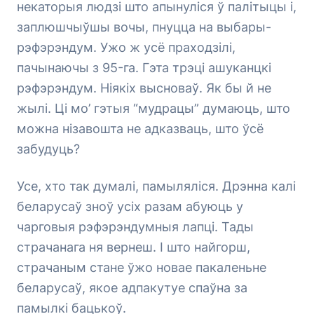
некаторыя людзі што апынуліся ў палітыцы і,
заплюшчыўшы вочы, пнуцца на выбары-
рэфэрэндум. Ужо ж усё праходзілі,
пачынаючы з 95-га. Гэта трэці ашуканцкі
рэфэрэндум. Ніякіх высноваў. Як бы й не
жылі. Ці мо’ гэтыя “мудрацы” думаюць, што
можна нізавошта не адказваць, што ўсё
забудуць?
Усе, хто так думалі, памыляліся. Дрэнна калі
беларусаў зноў усіх разам абуюць у
чарговыя рэфэрэндумныя лапці. Тады
страчанага ня вернеш. І што найгорш,
страчаным стане ўжо новае пакаленьне
беларусаў, якое адпакутуе спаўна за
памылкі бацькоў.