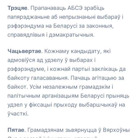
Трэцяе
. Прапанаваць АБСЭ зрабіць
папярэджаньне аб непрызнаньні выбараў і
рэфэрэндума на Беларусі за законныя,
справядлівыя і дэмакратычныя.
Чацьвертае
. Кожнаму кандыдату, які
адмовіўся ад удзелу ў выбарах і
рэфэрэндуме, і кожнай партыі заклікаць да
байкоту галасаваньня. Пачаць агітацыю за
байкот. Усім незалежным грамадзкім і
палітычным арганізацыям Беларусі прыняць
удзел у фіксацыі прыходу выбаршчыкаў на
ўчасткі.
Пятае
. Грамадзянам зьвярнуцца ў Вярхоўны