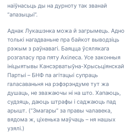
наіўнасьць ды на дурноту так званай
“апазыцыі”.
Аднак Лукашэнка можа й загрымець. Адно
толькі нагадваньне пра байкот выводзіць
рэжым з раўнавагі. Баяцца ўсялякага
розгаласу пра пяту Ахілеса. Усе законныя
ініцыятывы Кансэрватыўна-Хрысьціянскай
Партыі – БНФ па агітацыі супраць
галасаваньня на рэфэрэндуме тут жа
душаць, не зважаючы ні на што. Хапаюць,
судзяць, даюць штрафы і саджаюць пад
арышт. (“Змагары” за правы чалавека,
вядома ж, ціхенька маўчаць – ня нашых
узялі.)