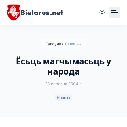
Bielarus.net
Галоўная
Навіны
Ёсьць магчымасьць у
народа
28 верасня 2004 г.
Навіны