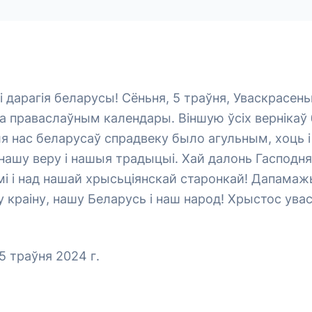
і дарагія беларусы! Сёньня, 5 траўня, Уваскрасен
а праваслаўным календары. Віншую ўсіх вернікаў
ля нас беларусаў спрадвеку было агульным, хоць і
ашу веру і нашыя традыцыі. Хай далонь Гасподня
мі і над нашай хрысьціянскай старонкай! Дапама
 краіну, нашу Беларусь і наш народ! Хрыстос ува
5 траўня 2024 г.