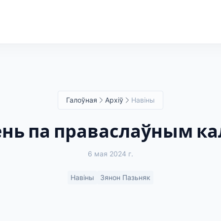
Галоўная
Архіў
Навіны
ень па праваслаўным к
6 мая 2024 г.
Навіны
Зянон Пазьняк