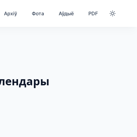
Архіў
Фота
Аўдыё
PDF
алендары