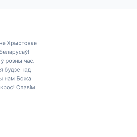
ьне Хрыстовае
 беларусаў!
 ў розны час.
я будзе над
жы нам Божа
скрос! Славім