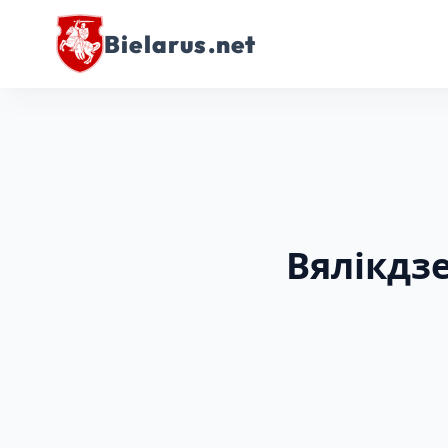
Bielarus.net
Вялікдз