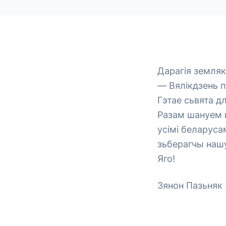
Дарагія земляк
— Вялікдзень п
Гэтае сьвята д
Разам шануем н
усімі беларуса
зьберагчы нашу
Яго!
Зянон Пазьняк 