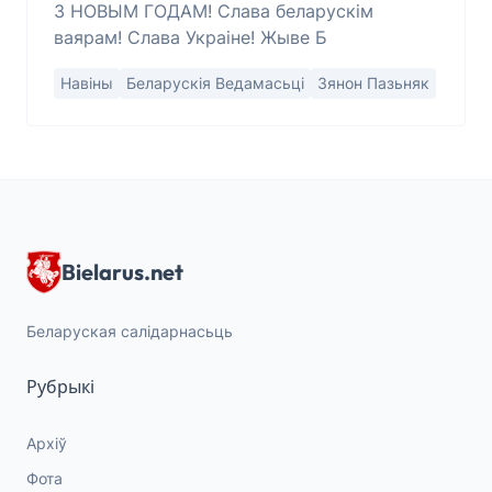
З НОВЫМ ГОДАМ! Слава беларускім
ваярам! Слава Украіне! Жыве Б
Навіны
Беларускія Ведамасьці
Зянон Пазьняк
Bielarus.net
Беларуская салідарнасьць
Рубрыкі
Архіў
Фота