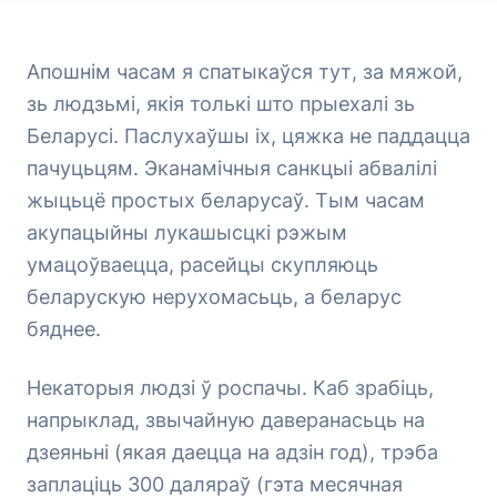
Апошнім часам я спатыкаўся тут, за мяжой,
зь людзьмі, якія толькі што прыехалі зь
Беларусі. Паслухаўшы іх, цяжка не паддацца
пачуцьцям. Эканамічныя санкцыі абвалілі
жыцьцё простых беларусаў. Тым часам
акупацыйны лукашысцкі рэжым
умацоўваецца, расейцы скупляюць
беларускую нерухомасьць, а беларус
бяднее.
Некаторыя людзі ў роспачы. Каб зрабіць,
напрыклад, звычайную даверанасьць на
дзеяньні (якая даецца на адзін год), трэба
заплаціць 300 даляраў (гэта месячная