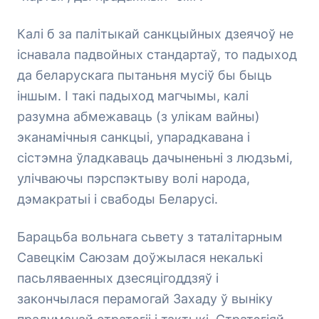
Калі б за палітыкай санкцыйных дзеячоў не
існавала падвойных стандартаў, то падыход
да беларускага пытаньня мусіў бы быць
іншым. І такі падыход магчымы, калі
разумна абмежаваць (з улікам вайны)
эканамічныя санкцыі, упарадкавана і
сістэмна ўладкаваць дачыненьні з людзьмі,
улічваючы пэрспэктыву волі народа,
дэмакратыі і свабоды Беларусі.
Барацьба вольнага сьвету з таталітарным
Савецкім Саюзам доўжылася некалькі
пасьляваенных дзесяцігоддзяў і
закончылася перамогай Захаду ў выніку