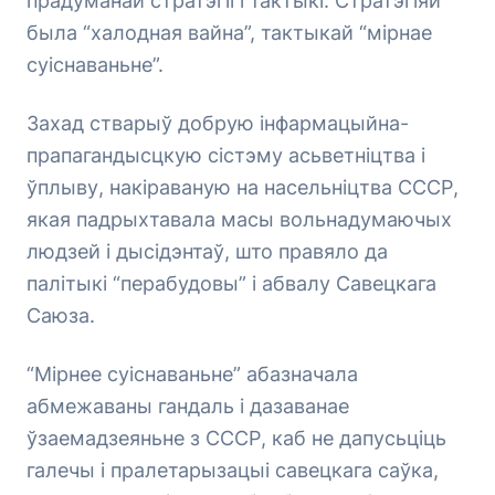
прадуманай стратэгіі і тактыкі. Стратэгіяй
была “халодная вайна”, тактыкай “мірнае
суіснаваньне”.
Захад стварыў добрую інфармацыйна-
прапагандысцкую сістэму асьветніцтва і
ўплыву, накіраваную на насельніцтва СССР,
якая падрыхтавала масы вольнадумаючых
людзей і дысідэнтаў, што правяло да
палітыкі “перабудовы” і абвалу Савецкага
Саюза.
“Мірнее суіснаваньне” абазначала
абмежаваны гандаль і дазаванае
ўзаемадзеяньне з СССР, каб не дапусьціць
галечы і пралетарызацыі савецкага саўка,