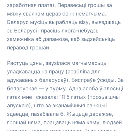
заработная плата). Перавесьці грошы за
мяжу сваякам цераз банк немагчыма.
Беларус мусіць вырабляць візу, выязджаць
зь Беларусі і прасіць якога-небудзь
замежніка аб дапамозе, каб зьдзейсьніць
перавод грошай.
Растуць цэны, звузілася магчымасьць
уладкавацца на працу (асабліва для
адукаваных беларусаў). Бяспраўе ўсюды. За
беларускае — у турму. Адна асоба ў злосьці
гэтак мне і сказала: “Я б гэтых (прозьвішчы
апускаю), што за эканамічныя санкцыі
здаецца, пазабівала б. Жыцьцё даражэе,
грошай няма, працаваць няма каму, людзей
хапаюць, начальства крадзе, Лукашэнка з