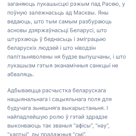
заганяюць лукашысцкі рэжым пад Расею, у
поўную залежнасьць ад Масквы. Яны
ведаюць, што тым самым разбураюць
асновы дзяржаўнасьці Беларусі, што
штурхаюць ў беднасьць і эміграцыю
беларускіх людзей і што ніводзін
палітзьняволены ня будзе выпушчаны, і што
лукашызм гэтыя эканамічныя санкцыі не
абваляць.
Адбываецца расчыстка беларускага
нацыянальнага і сацыяльнага поля для
будучага зьнешняга выкарыстаньня. І
найпадлейшую ролю ў гэтай здрадзе
выконваюць так званыя “афісы”, “нау”,
“хартыі”, ды прадажныя “смі”.