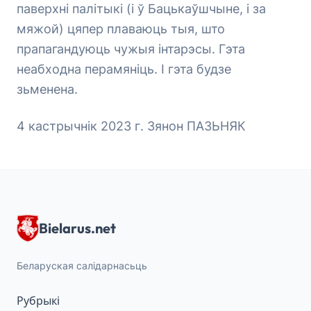
паверхні палітыкі (і ў Бацькаўшчыне, і за
мяжой) цяпер плаваюць тыя, што
прапагандуюць чужыя інтарэсы. Гэта
неабходна перамяніць. І гэта будзе
зьменена.
4 кастрычнік 2023 г. Зянон ПАЗЬНЯК
Bielarus.net
Беларуская салідарнасьць
Рубрыкі