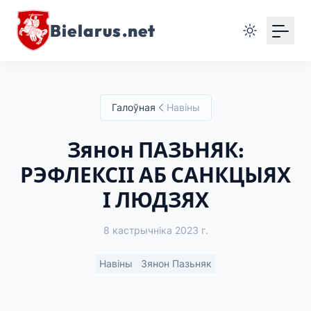
Bielarus.net
Галоўная
Навіны
Зянон ПАЗЬНЯК:
РЭФЛЕКСІІ АБ САНКЦЫЯХ
І ЛЮДЗЯХ
8 кастрычніка 2023 г.
Навіны
Зянон Пазьняк