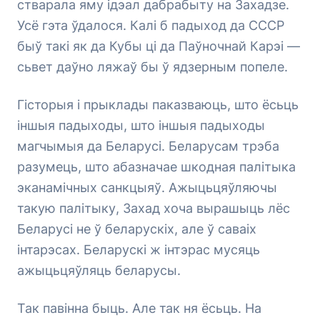
стварала яму ідэал дабрабыту на Захадзе.
Усё гэта ўдалося. Калі б падыход да СССР
быў такі як да Кубы ці да Паўночнай Карэі —
сьвет даўно ляжаў бы ў ядзерным попеле.
Гісторыя і прыклады паказваюць, што ёсьць
іншыя падыходы, што іншыя падыходы
магчымыя да Беларусі. Беларусам трэба
разумець, што абазначае шкодная палітыка
эканамічных санкцыяў. Ажыцьцяўляючы
такую палітыку, Захад хоча вырашыць лёс
Беларусі не ў беларускіх, але ў саваіх
інтарэсах. Беларускі ж інтэрас мусяць
ажыцьцяўляць беларусы.
Так павінна быць. Але так ня ёсьць. На