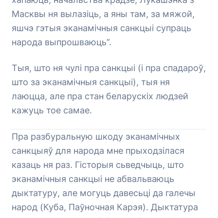
Масквы ня вылазіць, а яны там, за мяжой,
яшчэ гэтыя эканамічныя санкцыі супраць
народа выпрошваюць”.
Тыя, што ня чулі пра санкцыі (і пра спадароў,
што за эканамічныя санкцыі), тыя ня
лаюцца, але пра стан беларускіх людзей
кажуць тое самае.
Пра разбуральную шкоду эканамічных
санкцыяў для народа мне прыходзілася
казаць ня раз. Гісторыя сьведчыць, што
эканамічныя санкцыі не абвальваюць
дыктатуру, але могуць давесьці да галечы
народ (Куба, Паўночная Карэя). Дыктатура