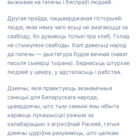
выжывае на галечы і бяспраўі людзей.
Другая праўда, пацьверджаная гісторыяй:
людзі, якім няма чаго есьці не змагаюцца за
свабоду, бо думаюць толькі пра хлеб. Голад
не стымулюе свабоды. Калі давесьці народ
да галечы — дыктатура будзе вечнай (нават
пасьля сьмерці тырана). Беднасьць штурхае
людзей у цемру, у адсталасьць і рабства.
Дзеячы, якія праектуюць эканамічныя
санкцыі для Беларускага народа,
цьвердзячы, што тым самым яны нібыта
караюць лукашысцкі рэжым за
калабарацыю з агрэсіўнай Расеяй, гэтыя
дзеячы цудоўна разумеюць, што цалкам