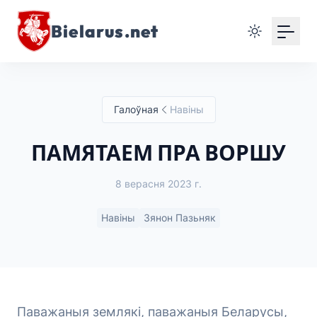
Bielarus.net
Галоўная
Навіны
ПАМЯТАЕМ ПРА ВОРШУ
8 верасня 2023 г.
Навіны
Зянон Пазьняк
Паважаныя землякі, паважаныя Беларусы,