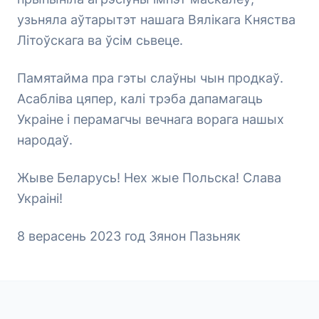
узьняла аўтарытэт нашага Вялікага Княства
Літоўскага ва ўсім сьвеце.
Памятайма пра гэты слаўны чын продкаў.
Асабліва цяпер, калі трэба дапамагаць
Украіне і перамагчы вечнага ворага нашых
народаў.
Жыве Беларусь! Нех жые Польска! Слава
Украіні!
8 верасень 2023 год Зянон Пазьняк