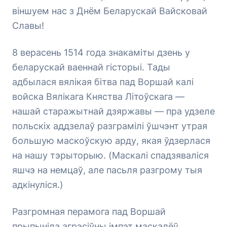
віншуем нас з Днём Беларускай Вайсковай
Славы!
8 верасень 1514 года знакаміты дзень у
беларускай ваеннай гісторыі. Тады
адбылася вялікая бітва пад Воршай калі
войска Вялікага Княства Літоўскага —
нашай старажытнай дзяржавы — пра удзеле
польскіх аддзелаў разграмілі ўшчэнт утрая
большую маскоўскую арду, якая ўдзерлася
на нашу тэрыторыю. (Маскалі спадзяваліся
яшчэ на немцаў, але пасьля разгрому тыя
адкінуліся.)
Разгромная перамога пад Воршай
прыпыніла агрэсіўны імпэт маскалёў,