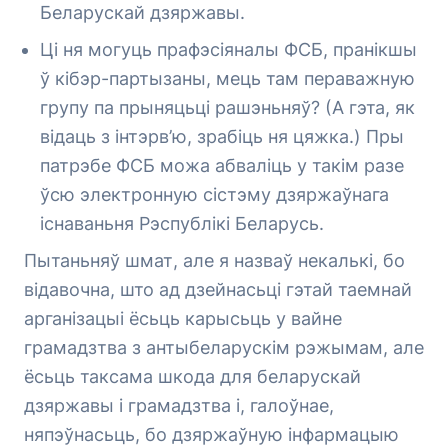
Беларускай дзяржавы.
Ці ня могуць прафэсіяналы ФСБ, пранікшы
ў кібэр-партызаны, мець там пераважную
групу па прыняцьці рашэньняў? (А гэта, як
відаць з інтэрв’ю, зрабіць ня цяжка.) Пры
патрэбе ФСБ можа абваліць у такім разе
ўсю электронную сістэму дзяржаўнага
існаваньня Рэспублікі Беларусь.
Пытаньняў шмат, але я назваў некалькі, бо
відавочна, што ад дзейнасьці гэтай таемнай
арганізацыі ёсьць карысьць у вайне
грамадзтва з антыбеларускім рэжымам, але
ёсьць таксама шкода для беларускай
дзяржавы і грамадзтва і, галоўнае,
няпэўнасьць, бо дзяржаўную інфармацыю