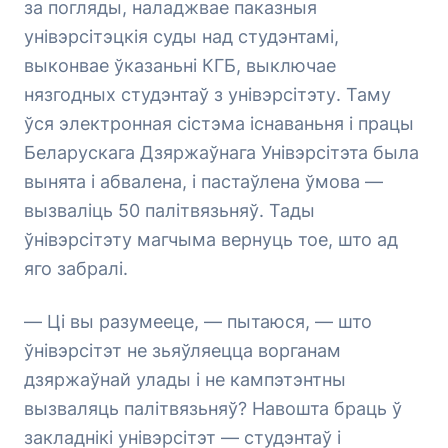
за погляды, наладжвае паказныя
унівэрсітэцкія суды над студэнтамі,
выконвае ўказаньні КГБ, выключае
нязгодных студэнтаў з унівэрсітэту. Таму
ўся электронная сістэма існаваньня і працы
Беларускага Дзяржаўнага Унівэрсітэта была
вынята і абвалена, і пастаўлена ўмова —
вызваліць 50 палітвязьняў. Тады
ўнівэрсітэту магчыма вернуць тое, што ад
яго забралі.
— Ці вы разумееце, — пытаюся, — што
ўнівэрсітэт не зьяўляецца ворганам
дзяржаўнай улады і не кампэтэнтны
вызваляць палітвязьняў? Навошта браць ў
закладнікі унівэрсітэт — студэнтаў і