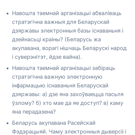
Навошта таемнай арганізацыі абваліваць
стратэгічна важныя для Беларускай
дзяржавы электронныя базы існаваньня і
дзейнасьці краіны? (Беларусь жа
акупавана, ворагі нішчаць Беларускі народ
і суверэнітэт, йдзе вайна).
Навошта таемнай арганізацыі забіраць
стратэгічна важную электронную
інфармацыю існаваньня Беларускай
дзяржавы: а) дзе яна захоўваецца пасьля
ўзлому? б) хто мае да яе доступ? в) каму
яна перадазена?
Беларусь акупавана Расейскай
Фэдэрацыяй. Чаму электронныя дыверсіі і