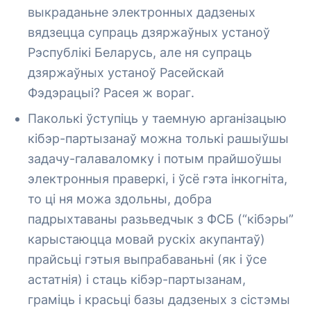
выкраданьне электронных дадзеных
вядзецца супраць дзяржаўных устаноў
Рэспублікі Беларусь, але ня супраць
дзяржаўных устаноў Расейскай
Фэдэрацыі? Расея ж вораг.
Паколькі ўступіць у таемную арганізацыю
кібэр-партызанаў можна толькі рашыўшы
задачу-галаваломку і потым прайшоўшы
электронныя праверкі, і ўсё гэта інкогніта,
то ці ня можа здольны, добра
падрыхтаваны разьведчык з ФСБ (“кібэры”
карыстаюцца мовай рускіх акупантаў)
прайсьці гэтыя выпрабаваньні (як і ўсе
астатнія) і стаць кібэр-партызанам,
граміць і красьці базы дадзеных з сістэмы