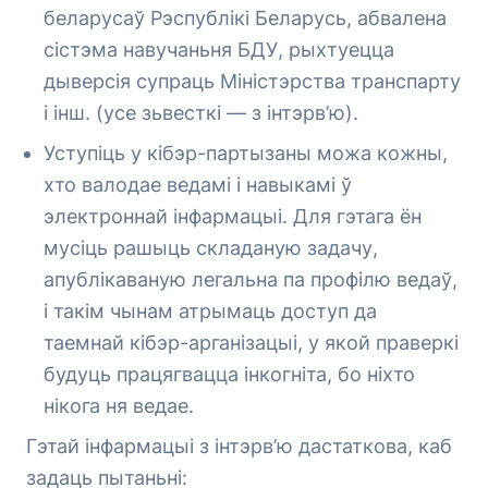
беларусаў Рэспублікі Беларусь, абвалена
сістэма навучаньня БДУ, рыхтуецца
дыверсія супраць Міністэрства транспарту
і інш. (усе зьвесткі — з інтэрв’ю).
Уступіць у кібэр-партызаны можа кожны,
хто валодае ведамі і навыкамі ў
электроннай інфармацыі. Для гэтага ён
мусіць рашыць складаную задачу,
апублікаваную легальна па профілю ведаў,
і такім чынам атрымаць доступ да
таемнай кібэр-арганізацыі, у якой праверкі
будуць працягвацца інкогніта, бо ніхто
нікога ня ведае.
Гэтай інфармацыі з інтэрв’ю дастаткова, каб
задаць пытаньні: