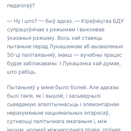
педагогаў?
— Ну і што? — быў адказ. — Кіраўніцтва БДУ
супрацоўнічае з рэжымам і выконвае
ўказаньні рэжыму. Вось хай ставяць
пытаньне перад Лукашэнкам аб вызваленьні
50-ці палітвязьняў, інакш — вучэбны працэс
будзе заблакаваны. І Лукашэнка хай думае,
што рабіць.
Пытаньняў у мяне было болей. Але адказы
былі такія, як і вышэй, і засьведчылі
сьведамую апалітычнасьць і элемэнтарнае
неразуменьне нацыянальных інтарэсаў,
сутнасьці палітычнага змаганьня і, між
іншым, нормаў міжнароднага права, поўнае