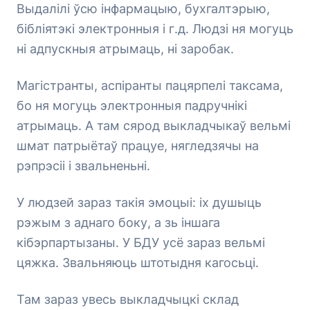
Выдалілі ўсю інфармацыю, бухгалтэрыю,
бібліятэкі электронныя і г.д. Людзі ня могуць
ні адпускныя атрымаць, ні заробак.
Магістранты, аспіранты пацярпелі таксама,
бо ня могуць электронныя падручнікі
атрымаць. А там сярод выкладчыкаў вельмі
шмат патрыётаў працуе, нягледзячы на
рэпрэсіі і звальненьні.
У людзей зараз такія эмоцыі: іх душыць
рэжым з аднаго боку, а зь іншага
кібэрпартызаны. У БДУ усё зараз вельмі
цяжка. Звальняюць штотыдня кагосьці.
Там зараз увесь выкладчыцкі склад