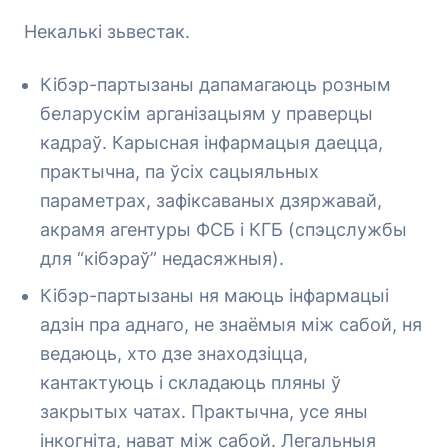
Некалькі зьвестак.
Кібэр-партызаны дапамагаюць розным
беларускім арганізацыям у праверцы
кадраў. Карысная інфармацыя даецца,
практычна, па ўсіх сацыяльных
параметрах, зафіксаваных дзяржавай,
акрамя агентуры ФСБ і КГБ (спэцслужбы
для “кібэраў” недасяжныя).
Кібэр-партызаны ня маюць інфармацыі
адзін пра аднаго, не знаёмыя між сабой, ня
ведаюць, хто дзе знаходзіцца,
кантактуюць і складаюць пляны ў
закрытых чатах. Практычна, усе яны
інкогніта, нават між сабой. Легальныя