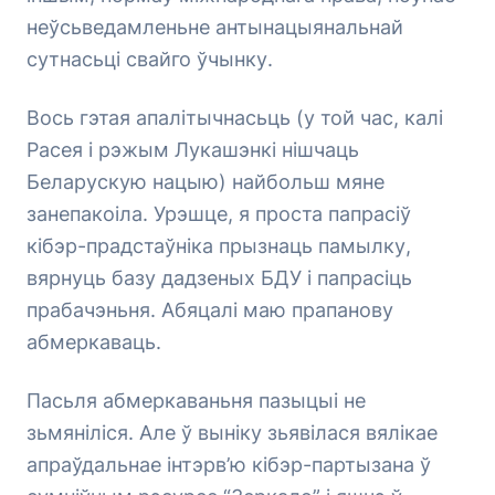
неўсьведамленьне антынацыянальнай
сутнасьці свайго ўчынку.
Вось гэтая апалітычнасьць (у той час, калі
Расея і рэжым Лукашэнкі нішчаць
Беларускую нацыю) найбольш мяне
занепакоіла. Урэшце, я проста папрасіў
кібэр-прадстаўніка прызнаць памылку,
вярнуць базу дадзеных БДУ і папрасіць
прабачэньня. Абяцалі маю прапанову
абмеркаваць.
Пасьля абмеркаваньня пазыцыі не
зьмяніліся. Але ў выніку зьявілася вялікае
апраўдальнае інтэрв’ю кібэр-партызана ў