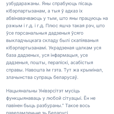
узбударажаны. Яны спрабуюць пісаць
кібэрпартызанам, а тыя ў адказ іх
абвінавачваюць у тым, што яны працуюць на
рэжым і г.д. і г.д. Плюс яшчэ такая рэч, што
ўсе пэрсанальныя дадзеныя ўсяго
выкладчыцкага складу былі скапіяваныя
кібэрпартызанамі. Украдзеная цалкам уся
база дадзеных, уся інфармацыя, усе
дадзеныя, пошты, перапіскі, асабістыя
справы. Навошта ім гэта. Тут жа крымінал,
злачынства супраць беларусаў.
Нацыянальны Унівэрсітэт мусіць
функцыянаваць у любой сітуацыі. Ён не
павінен быць разбураны.” Такое вось
паведамленьне зь Беларусі.