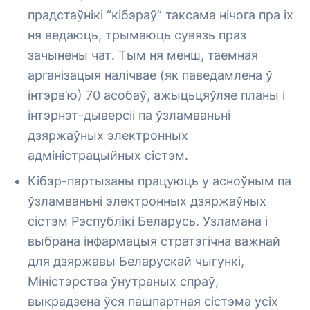
прадстаўнікі “кібэраў” таксама нічога пра іх
ня ведаюць, трымаюць сувязь праз
зачынены чат. Тым ня менш, таемная
арганізацыя налічвае (як паведамлена ў
інтэрв’ю) 70 асобаў, ажыцьцяўляе планы і
інтэрнэт-дыверсіі па ўзламваньні
дзяржаўных электронных
адміністрацыйных сістэм.
Кібэр-партызаны працуюць у асноўным па
ўзламваньні электронных дзяржаўных
сістэм Рэспублікі Беларусь. Узламана і
выбрана інфармацыя стратэгічна важнай
для дзяржавы Беларускай чыгункі,
Міністэрства ўнутраных спраў,
выкрадзена ўся пашпартная сістэма усіх