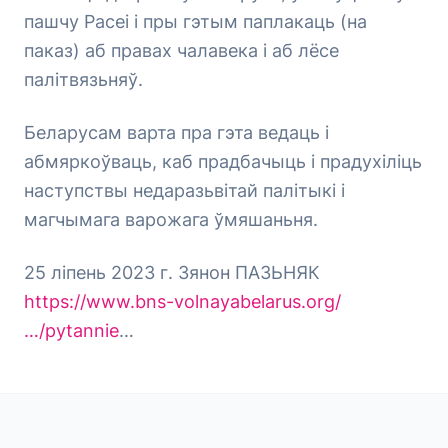
пашчу Расеі і пры гэтым паплакаць (на
паказ) аб правах чалавека і аб лёсе
палітвязьняў.
Беларусам варта пра гэта ведаць і
абмяркоўваць, каб прадбачыць і прадухіліць
наступствы недаразьвітай палітыкі і
магчымага варожага ўмяшаньня.
25 ліпень 2023 г. Зянон ПАЗЬНЯК
https://www.bns-volnayabelarus.org/
…/pytannie
…