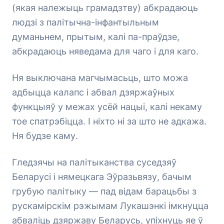
(якая належыць грамадзтву) абкрадаюць
людзі з палітычна-інфантыльным
думаньнем, прытым, калі па-праўдзе,
абкрадаюць няведама для чаго і для каго.
Ня выключана магчымасьць, што можа
адбыцца калапс і абвал дзяржаўных
функцыяў у межах усёй нацыі, калі некаму
тое спатрэбіцца. І ніхто ні за што не адкажа.
Ня будзе каму.
Гледзячы на палітыканства суседзяў
Беларусі і нямецкага Эўразьвязу, бачым
грубую палітыку — пад відам барацьбы з
рускамірскім рэжымам Лукашэнкі імкнуцца
абваліць дзяржаву Беларусь, упіхнуць яе ў