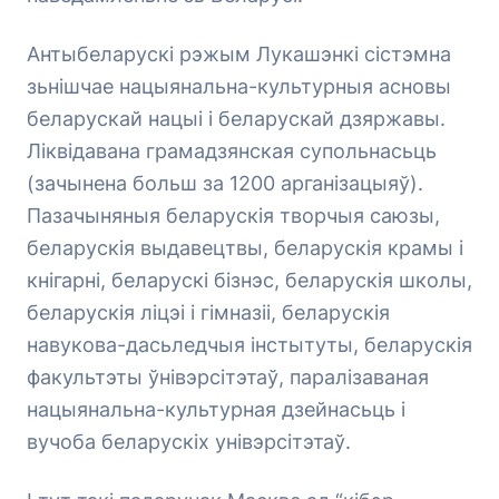
Антыбеларускі рэжым Лукашэнкі сістэмна
зьнішчае нацыянальна-культурныя асновы
беларускай нацыі і беларускай дзяржавы.
Ліквідавана грамадзянская супольнасьць
(зачынена больш за 1200 арганізацыяў).
Пазачыняныя беларускія творчыя саюзы,
беларускія выдавецтвы, беларускія крамы і
кнігарні, беларускі бізнэс, беларускія школы,
беларускія ліцэі і гімназіі, беларускія
навукова-дасьледчыя інстытуты, беларускія
факультэты ўнівэрсітэтаў, паралізаваная
нацыянальна-культурная дзейнасьць і
вучоба беларускіх унівэрсітэтаў.