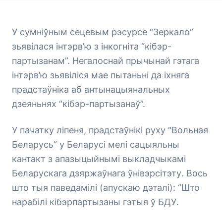
У сумніўным сецевым рэсурсе “Зеркало”
зьявілася інтэрв’ю з інкогніта “кібэр-
партызанам”. Негалоснай прычынай гэтага
інтэрв’ю зьявіліся мае пытаньні да іхняга
прадстаўніка аб антынацыянальных
дзеяньнях “кібэр-партызанаў”.
У пачатку ліпеня, прадстаўнікі руху “Вольная
Беларусь” у Беларусі мелі сацыяльны
кантакт з апазыцыйнымі выкладчыкамі
Беларускага дзяржаўнага ўнівэрсітэту. Вось
што тыя паведамілі (апускаю дэталі): “Што
нарабілі кібэрпартызаны гэтыя ў БДУ.