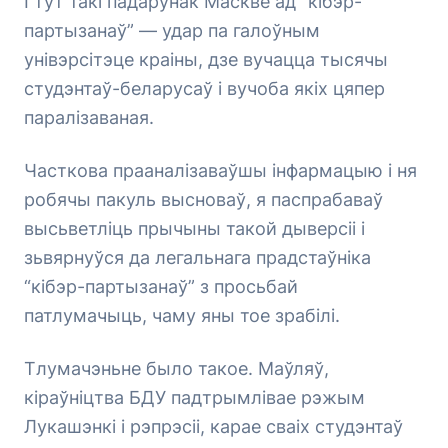
І тут такі падарунак Маскве ад “кібэр-
партызанаў” — удар па галоўным
унівэрсітэце краіны, дзе вучацца тысячы
студэнтаў-беларусаў і вучоба якіх цяпер
паралізаваная.
Часткова прааналізаваўшы інфармацыю і ня
робячы пакуль высноваў, я паспрабаваў
высьветліць прычыны такой дыверсіі і
зьвярнуўся да легальнага прадстаўніка
“кібэр-партызанаў” з просьбай
патлумачыць, чаму яны тое зрабілі.
Тлумачэньне было такое. Маўляў,
кіраўніцтва БДУ падтрымлівае рэжым
Лукашэнкі і рэпрэсіі, карае сваіх студэнтаў