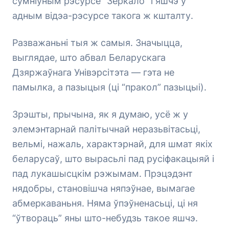
сумніўным рэсурсе “Зеркало” і яшчэ ў
адным відэа-рэсурсе такога ж кшталту.
Разважаньні тыя ж самыя. Значыцца,
выглядае, што абвал Беларускага
Дзяржаўнага Унівэрсітэта — гэта не
памылка, а пазыцыя (ці “пракол” пазыцыі).
Зрэшты, прычына, як я думаю, усё ж у
элемэнтарнай палітычнай неразьвітасьці,
вельмі, нажаль, характэрнай, для шмат якіх
беларусаў, што вырасьлі пад русіфакацыяй і
пад лукашысцкім рэжымам. Прэцэдэнт
нядобры, становішча няпэўнае, вымагае
абмеркаваньня. Няма ўпэўненасьці, ці ня
“ўтвораць” яны што-небудзь такое яшчэ.