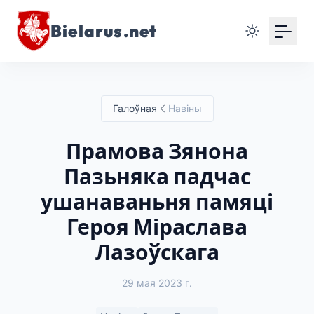
Bielarus.net
Галоўная
Навіны
Прамова Зянона
Пазьняка падчас
ушанаваньня памяці
Героя Міраслава
Лазоўскага
29 мая 2023 г.