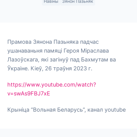
Навіны
Зянон Пазьняк
Прамова Зянона Пазьняка падчас
ушанаваньня памяці Героя Міраслава
Лазоўскага, які загінуў пад Бахмутам ва
Ўкраіне. Кіеў, 26 траўня 2023 г.
https://www.youtube.com/watch?
v=swAs9FBJ7xE
Крыніца “Вольная Беларусь”, канал youtube