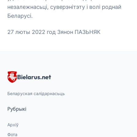
незалежнасьці, суверэнітэту і волі роднай
Беларусі.
27 люты 2022 год Зянон ПАЗЬНЯК
Bielarus.net
Беларуская салідарнасьць
Рубрыкі
Архіў
Фота