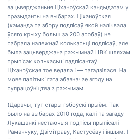
зацьвярджэньня Ціханоўскай кандыдатам у
прэзыдэнты на выбарах. Ціханоўская
(каманда па збору подпісаў якой налічвала
ўсяго крыху больш за 200 асобаў) не
сабрала належнай колькасьці подпісаў, але
была зацьверджана рэжымнай ЦВК шляхам
прыпісак колькасьці падпісантаў.
Ціханоўская тое ведала і — пагадзілася. На
мове палітыкі гэта абазначае згоду на
супрацоўніцтва з рэжымам.
(Дарэчы, тут стары гэбоўскі прыём. Так
было на выбарах 2010 года, калі па загаду
Лукашэнкі нестаючыя подпісы прыпісалі
Раманчуку, Дзімітраву, Кастусёву і іншым. І