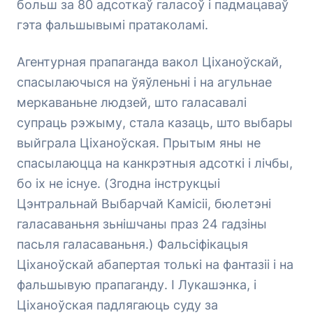
больш за 80 адсоткаў галасоў і падмацаваў
гэта фальшывымі пратаколамі.
Агентурная прапаганда вакол Ціханоўскай,
спасылаючыся на ўяўленьні і на агульнае
меркаваньне людзей, што галасавалі
супраць рэжыму, стала казаць, што выбары
выйграла Ціханоўская. Прытым яны не
спасылаюцца на канкрэтныя адсоткі і лічбы,
бо іх не існуе. (Згодна інструкцыі
Цэнтральнай Выбарчай Камісіі, бюлетэні
галасаваньня зьнішчаны праз 24 гадзіны
пасьля галасаваньня.) Фальсіфікацыя
Ціханоўскай абапертая толькі на фантазіі і на
фальшывую прапаганду. І Лукашэнка, і
Ціханоўская падлягаюць суду за