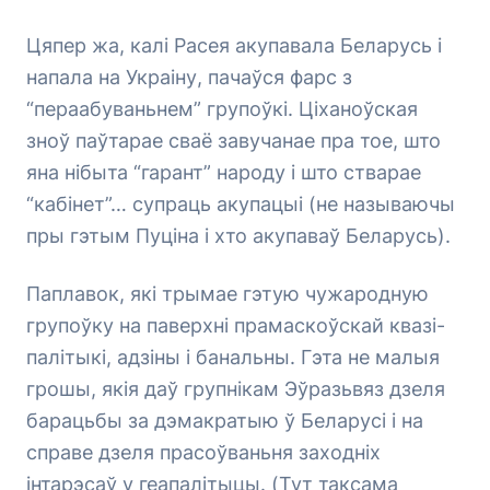
Цяпер жа, калі Расея акупавала Беларусь і
напала на Украіну, пачаўся фарс з
“пераабуваньнем” групоўкі. Ціханоўская
зноў паўтарае сваё завучанае пра тое, што
яна нібыта “гарант” народу і што стварае
“кабінет”… супраць акупацыі (не называючы
пры гэтым Пуціна і хто акупаваў Беларусь).
Паплавок, які трымае гэтую чужародную
групоўку на паверхні прамаскоўскай квазі-
палітыкі, адзіны і банальны. Гэта не малыя
грошы, якія даў групнікам Эўразьвяз дзеля
барацьбы за дэмакратыю ў Беларусі і на
справе дзеля прасоўваньня заходніх
інтарэсаў у геапалітыцы. (Тут таксама