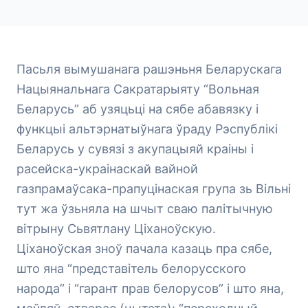
Пасьля вымушанага рашэньня Беларускага
Нацыянальнага Сакратарыяту “Вольная
Беларусь” аб узяцьці на сябе абавязку і
функцыі альтэрнатыўнага ўраду Рэспублікі
Беларусь у сувязі з акупацыяй краіны і
расейска-украінаскай вайной
газпрамаўсака-прапуцінаская група зь Вільні
тут жа ўзьняла на шчыт сваю палітычную
вітрыну Сьвятлану Ціханоўскую.
Ціханоўская зноў пачала казаць пра сябе,
што яна “представітель белорусского
народа” і “гарант прав белорусов” і што яна,