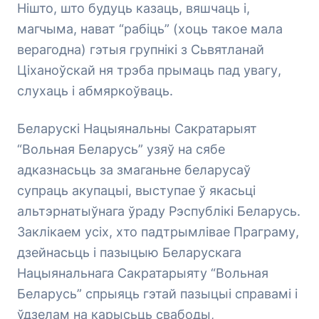
Нішто, што будуць казаць, вяшчаць і,
магчыма, нават “рабіць” (хоць такое мала
верагодна) гэтыя групнікі з Сьвятланай
Ціханоўскай ня трэба прымаць пад увагу,
слухаць і абмяркоўваць.
Беларускі Нацыянальны Сакратарыят
“Вольная Беларусь” узяў на сябе
адказнасьць за змаганьне беларусаў
супраць акупацыі, выступае ў якасьці
альтэрнатыўнага ўраду Рэспублікі Беларусь.
Заклікаем усіх, хто падтрымлівае Праграму,
дзейнасьць і пазыцыю Беларускага
Нацыянальнага Сакратарыяту “Вольная
Беларусь” спрыяць гэтай пазыцыі справамі і
ўдзелам на карысьць свабоды,