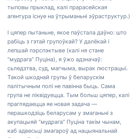
тыповы прыклад, калі прарасейская
агентура існуе на ўтрыманьні эўраструктур.)
І цяпер пытаньне, якое паўстала даўно: што
рабіць з гэтай групоўкай? У далёкай і
лепшай пэрспэктыве (калі ня стане
“мудрага” Пуціна), я ўжо адзначаў:
сьледзтва, суд, магчыма, вырак люстрацыі.
Такой шкоднай групы ў беларускім
палітычным полі не павінна быць. Сама
група не ліквідуецца. Тым больш цяпер, калі
праглядаецца яе новая задача —
перашкодзіць беларусам у змаганьні з
акупацыяй “мудрага” Пуціна такім чынам,
каб адвесьці змагароў ад нацыянальнай