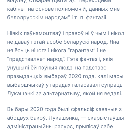
маўляў, стварае (цытата): “переходный
кабінет на основе полномочій, данных мне
белолрусскім народам” і т. п. фантазіі.
Ніякіх паўнамоцтваў і правоў ні ў чым і ніколі
не даваў гэтай асобе беларускі народ. Яна
ня ёсьць нічога і нікога “гарантам” і не
“представляет народ”. Гэта фантазіі, якія
ўнушылі ёй пэўныя людзі на падставе
прэзыдэнцкіх выбараў 2020 года, калі масы
выбаршчыкаў у гарадах галасавалі супраць
Лукашэнкі за альтэрнатыву, якой ня ведалі.
Выбары 2020 года былі сфальсіфікаваныя з
абодвух бакоў. Лукашэнка, — скарыстаўшы
адміністрацыйны рэсурс, прыпісаў сабе