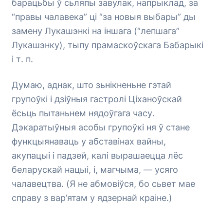
барацьбы ў сьляпы завулак, напрыклад, за
“правы чалавека” ці “за новыя выбары” ды
замену Лукашэнкі на іншага (“лепшага”
Лукашэнку), тыпу прамаскоўскага Бабарыкі
і т. п.
Думаю, аднак, што зьнікненьне гэтай
групоўкі і дзіўныя гастролі Ціханоўскай
ёсьць пытаньнем нядоўгага часу.
Дэкаратыўныя асобы групоўкі ня ў стане
функцыянаваць у абставінах вайны,
акупацыі і падзей, калі вырашаецца лёс
беларускай нацыі, і, магчыма, — усяго
чалавецтва. (Я не абмовіўся, бо сьвет мае
справу з вар’ятам у ядзернай краіне.)