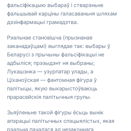
фальсіфікацыю выбараў і стварэньне
фальшывай карціны галасаваньня шляхам
дэзінфармацыі грамадзтва.
Рэальнае становішча (прызнанае
заканадаўцамі) выглядае так: выбары ў
Беларусі з прычыны фальсіфікацыі не
адбыліся; прэзыдэнт ня выбраны;
Лукашэнка — узурпатар улады, а
Ціханоўская — фантомная фігура ў
палітыцы, якую выкарыстоўваюць
прарасейскія палітычныя групы.
Зьяўленьне такой фігуры ёсьць вынік
апэрацыі палітычных спэцыялістых, якая
рэальна пачалася ад незаконнага