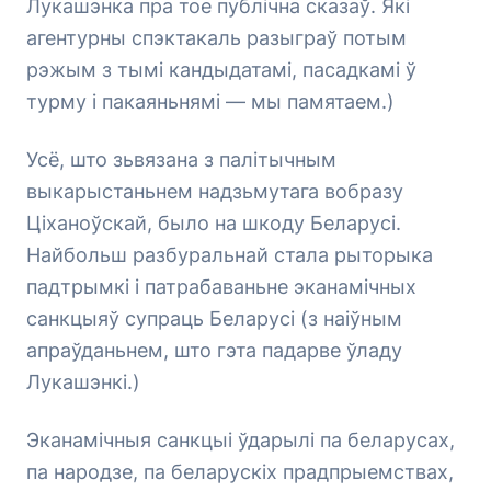
Лукашэнка пра тое публічна сказаў. Які
агентурны спэктакаль разыграў потым
рэжым з тымі кандыдатамі, пасадкамі ў
турму і пакаяньнямі — мы памятаем.)
Усё, што зьвязана з палітычным
выкарыстаньнем надзьмутага вобразу
Ціханоўскай, было на шкоду Беларусі.
Найбольш разбуральнай стала рыторыка
падтрымкі і патрабаваньне эканамічных
санкцыяў супраць Беларусі (з наіўным
апраўданьнем, што гэта падарве ўладу
Лукашэнкі.)
Эканамічныя санкцыі ўдарылі па беларусах,
па народзе, па беларускіх прадпрыемствах,