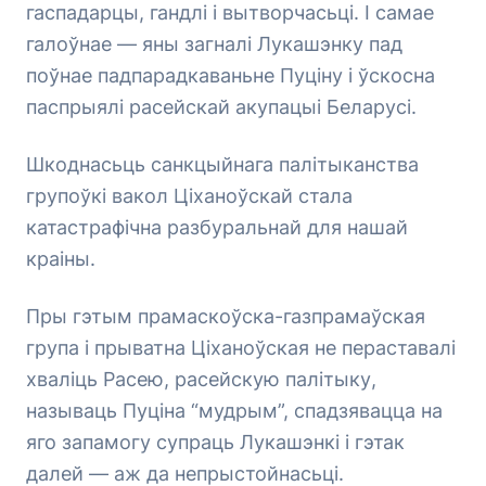
гаспадарцы, гандлі і вытворчасьці. І самае
галоўнае — яны загналі Лукашэнку пад
поўнае падпарадкаваньне Пуціну і ўскосна
паспрыялі расейскай акупацыі Беларусі.
Шкоднасьць санкцыйнага палітыканства
групоўкі вакол Ціханоўскай стала
катастрафічна разбуральнай для нашай
краіны.
Пры гэтым прамаскоўска-газпрамаўская
група і прыватна Ціханоўская не пераставалі
хваліць Расею, расейскую палітыку,
называць Пуціна “мудрым”, спадзявацца на
яго запамогу супраць Лукашэнкі і гэтак
далей — аж да непрыстойнасьці.