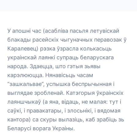
У апошні час (асабліва пасьля летувіскай
блакады расейскіх чыгуначных перавозак ў
Каралевец) рэзка ўзрасла колькасьць
украінскай лаянкі супраць беларускага
народа. Здаецца, што гэтыя зьявы
карэлююцца. Нянавісьць часам
“зашкальвае”, успышка беспрычынная і
выглядае зробленай. Катэгорыя ўкраінскіх
лаяншчыкаў (а яна, відаць, не малая: тут і
саўкі, і правакатары, і злосьнікі, і вядомая
кантора) са скуры вылазіць, каб зрабіць зь
Беларусі ворага Украіны.