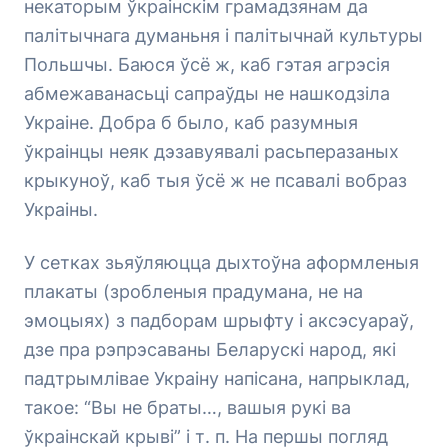
некаторым ўкраінскім грамадзянам да
палітычнага думаньня і палітычнай культуры
Польшчы. Баюся ўсё ж, каб гэтая агрэсія
абмежаванасьці сапраўды не нашкодзіла
Украіне. Добра б было, каб разумныя
ўкраінцы неяк дэзавуявалі расьперазаных
крыкуноў, каб тыя ўсё ж не псавалі вобраз
Украіны.
У сетках зьяўляюцца дыхтоўна аформленыя
плакаты (зробленыя прадумана, не на
эмоцыях) з падборам шрыфту і аксэсуараў,
дзе пра рэпрэсаваны Беларускі народ, які
падтрымлівае Украіну напісана, напрыклад,
такое: “Вы не браты…, вашыя рукі ва
ўкраінскай крыві” і т. п. На першы погляд