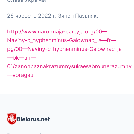
28 чэрвень 2022 г. Зянон Пазьняк.
http://www.narodnaja-partyja.org/00—
Naviny-c_hyphenminus-Galownac_ja—fr—
pg/00—Naviny-c_hyphenminus-Galownac_ja
—bk—an—
01/zanonpaznakrazumnysukaesabrounerazumny
—voragau
Bielarus.net