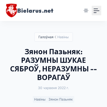
Bielarus.net
Галоўная
Навіны
Зянон Пазьняк:
РАЗУМНЫ ШУКАЕ
СЯБРОЎ, НЕРАЗУМНЫ --
ВОРАГАЎ
30 чэрвеня 2022 г.
Навіны
Зянон Пазьняк