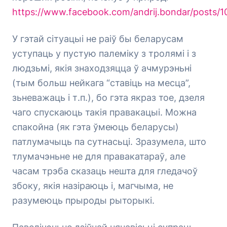
https://www.facebook.com/andrij.bondar/posts
У гэтай сітуацыі не раіў бы беларусам
уступаць у пустую палеміку з тролямі і з
людзьмі, якія знаходзяцца ў ачмурэньні
(тым больш нейкага “ставіць на месца”,
зьневажаць і т.п.), бо гэта якраз тое, дзеля
чаго спускаюць такія правакацыі. Можна
спакойна (як гэта ўмеюць беларусы)
патлумачыць па сутнасьці. Зразумела, што
тлумачэньне не для правакатараў, але
часам трэба сказаць нешта для гледачоў
збоку, якія назіраюць і, магчыма, не
разумеюць прыроды рыторыкі.