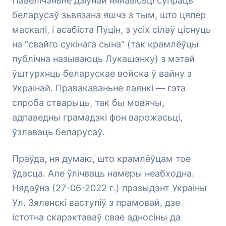
Павелічэньне дзіўнай нянавісьці супраць
беларусаў зьвязана яшчэ з тым, што цяпер
маскалі, і асабіста Пуцін, з усіх сілаў ціснуць
на “свайго сукінага сына” (так крамлёўцы
публічна называюць Лукашэнку) з мэтай
ўштурхнць беларускае войска ў вайну з
Украінай. Правакаваньне лаянкі — гэта
спроба стварыць, так бы мовячы,
адпаведны грамадзкі фон варожасьці,
ўзлаваць беларусаў.
Праўда, ня думаю, што крамлёўцам тое
ўдасца. Але ўлічваць намеры неабходна.
Нядаўна (27-06-2022 г.) прэзыдэнт Украіны
Ул. Зяленскі ваступіў з прамовай, дзе
істотна скарэктаваў свае адносіны да