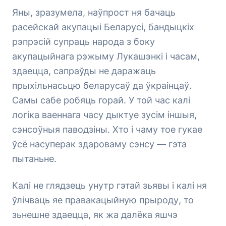
Яны, зразумела, наўпрост ня бачаць
расейскай акупацыі Беларусі, бандыцкіх
рэпрэсій супраць народа з боку
акупацыйнага рэжыму Лукашэнкі і часам,
здаецца, сапраўды не даражаць
прыхільнасьцю беларусаў да ўкраінцаў.
Самы сабе робяць горай. У той час калі
логіка ваеннага часу дыктуе зусім іншыя,
сэнсоўныя паводзіны. Хто і чаму тое гукае
ўсё насуперак здароваму сэнсу — гэта
пытаньне.
Калі не глядзець унутр гэтай зьявы і калі ня
ўлічваць яе правакацыйную прыроду, то
зьнешне здаецца, як жа далёка яшчэ