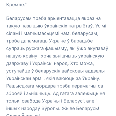
Кремле.”
Беларусам трэба арыентавацца якраз на
такую пазыцыю ўкраінскіх патрыётаў. Усімі
сіламі і магчымасьцямі нам, беларусам,
трэба дапамагаць Украіне ў барацьбе
супраць рускага фашызму, які ўжо акупаваў
нашую краіну і хоча зьнішчыць украінскую
дзяржаву і Украінскі народ. Хто можа,
уступайце ў беларускія вайсковы аддзелы
Украінскай арміі, якія ваююць за Ўкраіну.
Рашысцкага мордара трэба перамагчы са
зброяй і зьнішчыць. Ад гэтага залежыць ня
толькі свабода Украіны і Беларусі, але і
іншых народаў Эўропы. Жыве Беларусь!
Слава Ўкраіне!