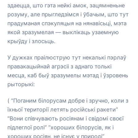
здаецца, што гэта нейкі амок, зацямненьне
розуму, але прыгледзімся і ўбачым, што тут
прадуманая спэкуляцыя на нянавісьці, мэта
якой зразумелая — выклікаць узаемную
крыўду і злосьць.
У дужках праілюструю тут некалькі пэрлаў
правакацыйнай агрэсіі з аднаго толькі
месца, каб быў зразумелы мэтад і ўзровень
рыторыкі:
( “Поганим білорусам добре і зручно, коли з
їхньої території летять російські ракети”
“Вони співчувають росіянам і свідомі своєї
підлеглої ролі” “хороших білорусів, як і
хороших росіян, не існує у природі”