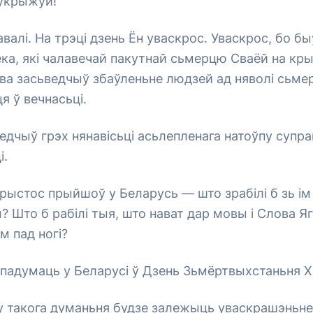
 укрыжуй!”
алі. На трэці дзень Ён уваскрос. Уваскрос, бо бы
ка, які чалавечай пакутнай сьмерцю Сваёй на кры
ва засьведчыў збаўленьне людзей ад няволі сьмер
 ў вечнасьці.
ведчыў грэх нянавісьці асьлепленага натоўпу супр
і.
Хрыстос прыйшоў у Беларусь — што зрабілі б зь ім 
ы? Што б рабілі тыя, што нават дар мовы і Слова Яг
ям пад ногі?
 падумаць у Беларусі ў Дзень Зьмёртвыхстаньня 
у такога думаньня будзе залежыць уваскрашэньне