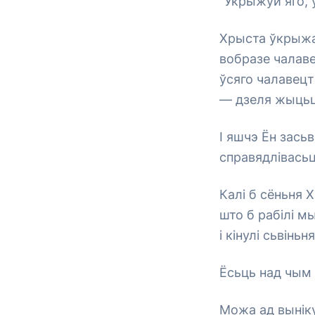
“Укрыжуй яго,
Хрыста ўкрыжав
вобразе чалаве
ўсяго чалавецт
— дзеля жыцьця
І яшчэ Ён зась
справядлівасьц
Калі б сёньня 
што б рабілі м
і кінулі сьвіньн
Ёсьць над чым
Можа ад вынік