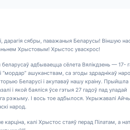
і, дарагія сябры, паважаныя Беларусы! Віншую нас
ньнем Хрыстовым! Хрыстос уваскрос!
я беларусаў адбываецца сёлета Вялікдзень — 17- га
кі “мордар” ашуканствам, са згоды здраднікаў наро
торыю Беларусі і акупаваў нашу краіну. Прыйшла
залі і якой баяліся ўсе гэтыя 27 гадоў пад уладай
а рэжыму. І вось тое адбылося. Укрыжавалі Айчы
нскі народ.
не карціна, калі Хрыстос стаяў перад Пілатам, а на