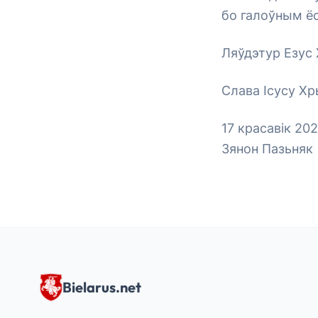
бо галоўным ёс
Ляўдэтур Езус
Слава Ісусу Хр
17 красавік 202
Зянон Пазьняк
Bielarus.net