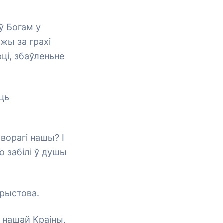
ў Богам у
жы за грахі
ці, збаўленьне
аць
ворагі нашы? І
о забілі ў душы
Хрыстова.
 нашай Краіны,