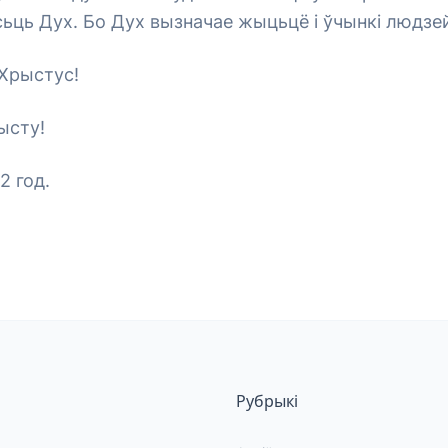
ьць Дух. Бо Дух вызначае жыцьцё і ўчынкі людзе
 Хрыстус!
ысту!
2 год.
Рубрыкі