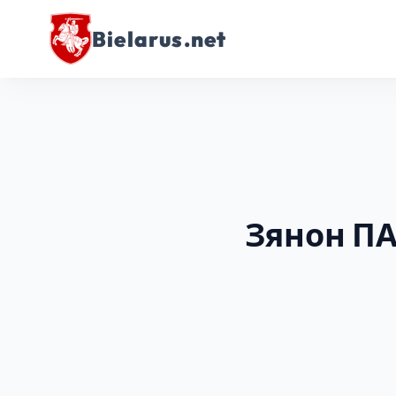
Bielarus.net
Зянон П