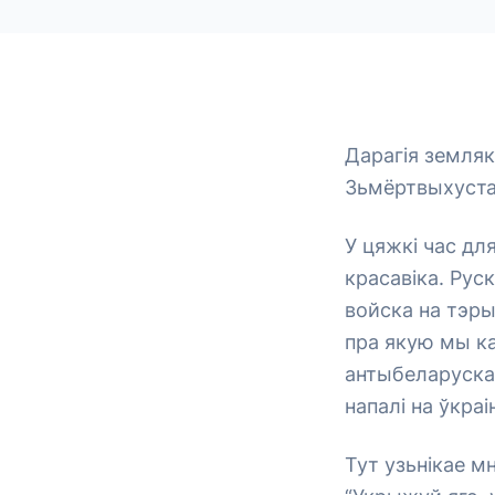
Дарагія земляк
Зьмёртвыхуста
У цяжкі час дл
красавіка. Рус
войска на тэры
пра якую мы ка
антыбеларускаг
напалі на ўкраі
Тут узьнікае м