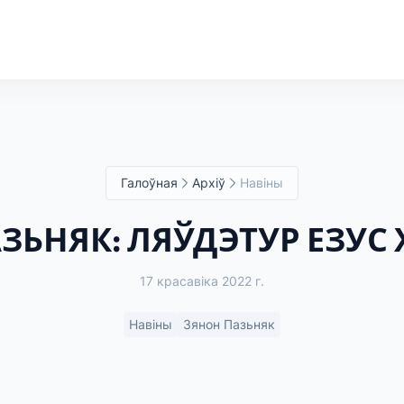
Галоўная
Архіў
Навіны
АЗЬНЯК: ЛЯЎДЭТУР ЕЗУС 
17 красавіка 2022 г.
Навіны
Зянон Пазьняк