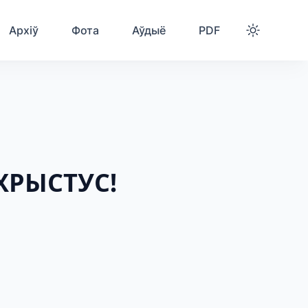
Архіў
Фота
Аўдыё
PDF
ХРЫСТУС!