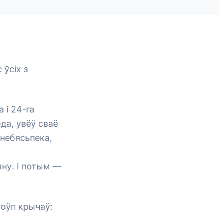
 ўсіх з
 і 24-га
да, увёў сваё
 небясьпека,
ну. І потым —
тоўп крычаў: