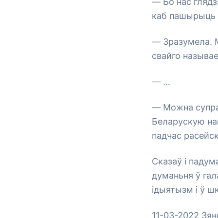
— Бо нас глядзя
каб пашырыць 
— Зразумела. М
свайго называе
— …
— Можна супрац
Беларускую на
падчас расейск
Сказаў і падум
думаньня ў гал
ідыятызм і ў ш
11-03-2022 Зян