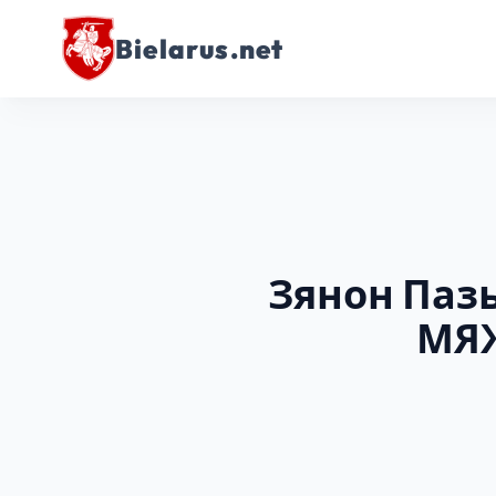
Bielarus.net
Зянон Паз
МЯЖ