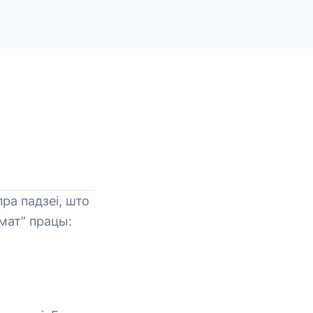
ра падзеі, што
рмат” працы: