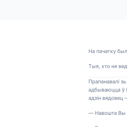
На пачатку был
Тыя, хто ня ве
Прапанавалі зь
адбываюцца ў Б
адзін вядовец 
— Навошта Вы г