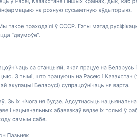
ць у Расеі, Казахстане і іншых краінах, дык, каб р
інфармацыю на розную сусьветную аўдыторыю.
ы такое праходзілі ў СССР. Гэты мэтад русіфікацы
цца “двумоўе”.
оўнічаць са станцыяй, якая працуе на Беларусь і
цыю. З тымі, што працуюць на Расею і Казахстан
ай акупацыі Беларусі) супрацоўнічаць ня варта.
аў. Зь іх нічога ня будзе. Адсутнасьць нацыянальн
аве і нацыянальных абавязкаў вядзе іх толькі ў ра
коду самым сабе.
он Пазьняк