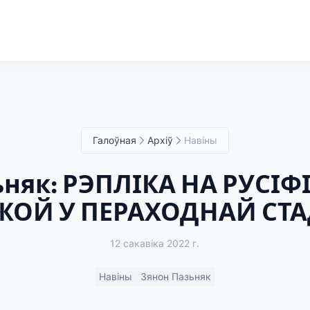
Галоўная
Архіў
Навіны
ьняк: РЭПЛІКА НА РУСІ
ОЙ У ПЕРАХОДНАЙ СТ
12 сакавіка 2022 г.
Навіны
Зянон Пазьняк