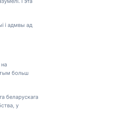
азумелі. Гэта
і і адмвы ад
 на
 (тым больш
ага беларускага
бства, у