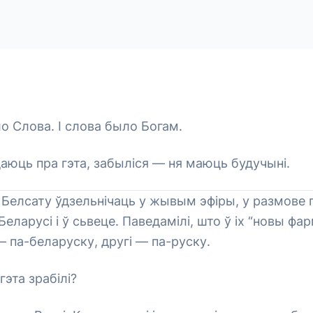
о Слова. І слова было Богам.
даюць пра гэта, забыліся — ня маюць будучыні.
 Белсату ўдзельнічаць у жывым эфіры, у размове п
еларусі і ў сьвеце. Паведамілі, што ў іх “новы фа
— па-беларуску, другі — па-руску.
эта зрабілі?