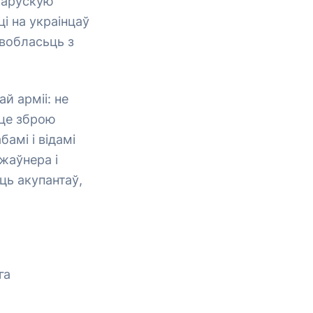
еларускую
і на украінцаў
вобласьць з
й арміі: не
йце зброю
бамі і відамі
жаўнера і
ць акупантаў,
га