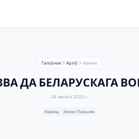
Галоўная
Архіў
Навіны
ВА ДА БЕЛАРУСКАГА В
24 лютага 2022 г.
Навіны
Зянон Пазьняк