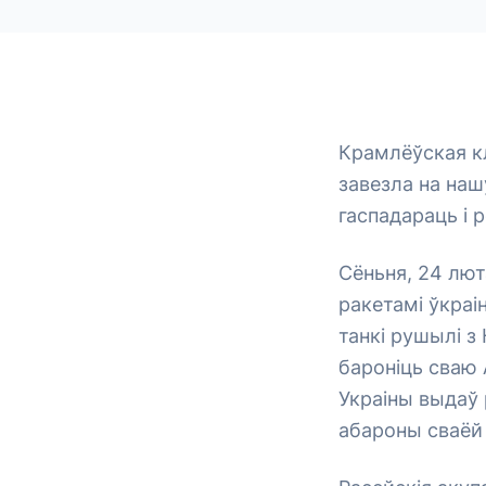
Крамлёўская кл
завезла на наш
гаспадараць і 
Сёньня, 24 лют
ракетамі ўкраі
танкі рушылі з
бароніць сваю 
Украіны выдаў
абароны сваёй