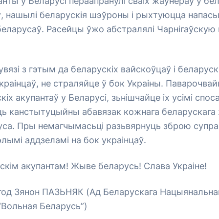
анты ў Беларусі пераапранулі сваіх жаўнераў у б
 нашылі беларускія шэўроны і рыхтуюцца напасьц
беларусаў. Расейцы ўжо абстралялі Чарнігаўскую 
увязі з гэтым да беларускіх вайскоўцаў і беларуска
краінцаў, не страляйце ў бок Украіны. Паварочва
іх акупантаў у Беларусі, зьнішчайце іх усімі споса
ьць канстытуцыйны абавязак кожнага беларускага 
уса. Пры немагчымасьці разьвярнуць зброю супра
лымі аддзеламі на бок украінцаў.
кім акупантам! Жыве беларусь! Слава Украіне!
год Зянон ПАЗЬНЯК (Ад Беларускага Нацыянальна
“Вольная Беларусь”)