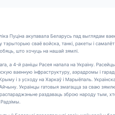
іка Пуціна акупавала Беларусь пад выглядам вае
у тэрыторыю сваё войска, танкі, ракеты і самалё
робяць, што хочуць на нашай зямлі.
ага, а 4-й раніцы Расея напала на Украіну. Расе
нскую ваенную інфраструктуру, аэрадромы і гарад
 Крыму і з усходу на Харкаў і Марыёпаль. Украінск
Айчыну. Украінцы гатовыя змагацца за сваю зямл
 распараджэньне раздаваць зброю народу тым, хт
 Радзімы.