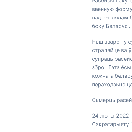
Расейскія акуп
ваенную форму,
пад выглядам 
боку Беларусі.
Наш зварот у с
страляйце ва ў
супраць расейск
зброі. Гэта ёс
кожнага белар
пераходзьце цэ
Сьмерць расейс
24 люты 2022 
Сакратарыяту 