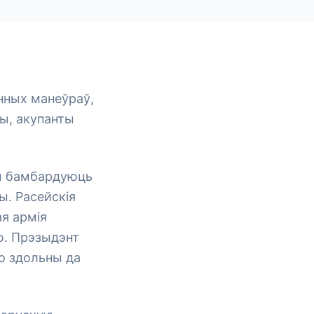
нных манеўраў,
ты, акупанты
йцы бамбардуюць
ы. Расейскія
ая армія
ю. Прэзыдэнт
о здольны да