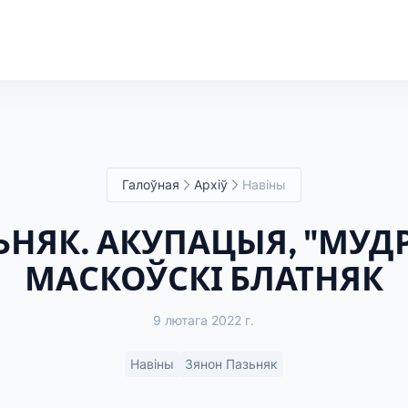
Галоўная
Архіў
Навіны
ЬНЯК. АКУПАЦЫЯ, "МУДР
МАСКОЎСКІ БЛАТНЯК
9 лютага 2022 г.
Навіны
Зянон Пазьняк