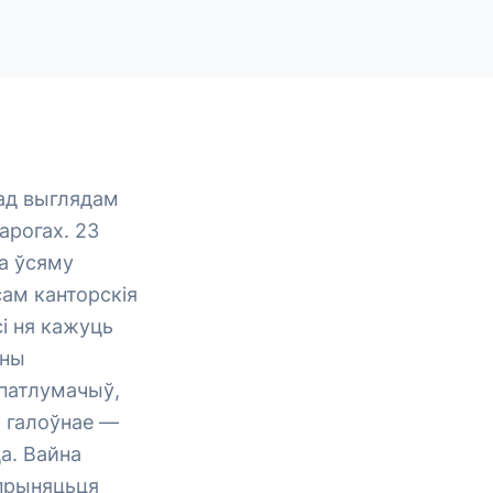
ад выглядам
арогах. 23
а ўсяму
сам канторскія
і ня кажуць
нны
 патлумачыў,
 а галоўнае —
а. Вайна
епрыняцьця