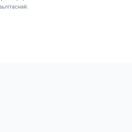
зьлітаснай.