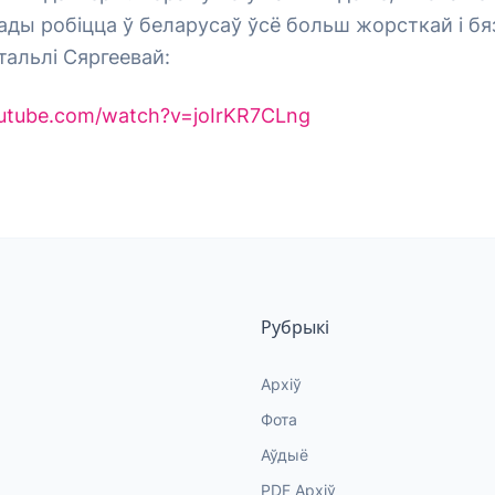
рады робіцца ў беларусаў ўсё больш жорсткай і бя
тальлі Сяргеевай:
utube.com/watch?v=joIrKR7CLng
Рубрыкі
Архіў
Фота
Аўдыё
PDF Архіў