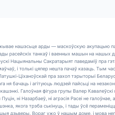
жывае нашэсьце арды — маскоўскую акупацыю п
ды расейскіх танкаў і ваенных машын на нашых д
рускі Нацыянальны Сакратарыят паведаміў пра гэт
маўчаў, і толькі цяпер нешта пачаў казаць. Тым ча
 Латушкі-Ціханоўскай пра захоп тэрыторыі Беларус
ага ня бачаць і агітуюць людзей пайсьці на незако
ашэнкі. Галоўная фігура групы Валер Кавалеўскі
 Пуцін, ні Назарбаеў, ні агрэсія Расеі не галоўнае,
энка, якога трэба ськінуць, і тады ўсё пераменіцц
ашыя дзьверы. Вораг ужо ў нашым доме, і мова н