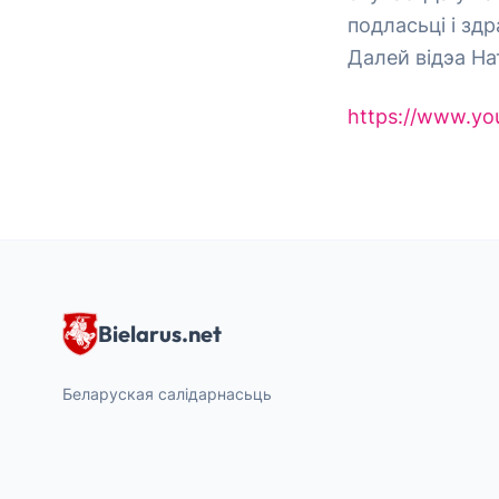
подласьці і зд
Далей відэа На
https://www.yo
Bielarus.net
Беларуская салідарнасьць