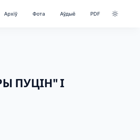
Архіў
Фота
Аўдыё
PDF
Ы ПУЦІН" І