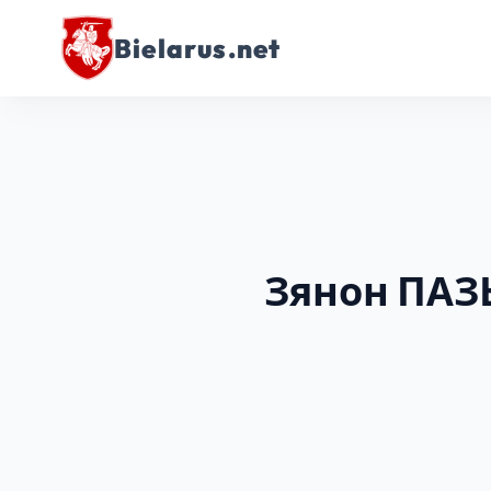
Bielarus.net
Зянон ПАЗ