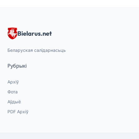
Bielarus.net
Беларуская салідарнасьць
Рубрыкі
Архіў
Фота
Аўдыё
PDF Архіў