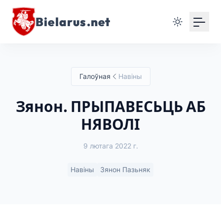
Bielarus.net
Галоўная
Навіны
Зянон. ПРЫПАВЕСЬЦЬ АБ
НЯВОЛІ
9 лютага 2022 г.
Навіны
Зянон Пазьняк