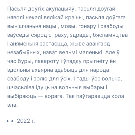
Пасьля доўгіх акупацыяў, пасьля доўгай
няволі некалі вялікай краіны, пасьля доўгага
вынішчэньня нацыі, мовы, гонару і свабоды
заўсёды сярод страху, здрады, бяспамяцтва
і аняменьня застаецца, жыве авангард
незабыўных, нават вельмі маленькі. Але ў
час буры, павароту і ўпадку прыгнёту ён
здольны ахвярна здабыць для народа
свабоду і волю для ўсіх. І тады ўсе вольна,
шчасьліва ідуць на вольныя выбары і
выбіраюць — ворага. Так паўтараецца кола
зла.
2022 г.