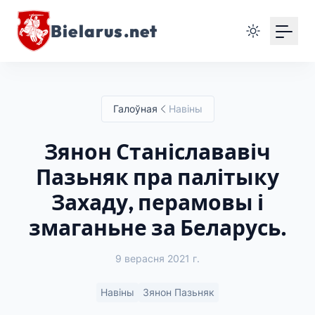
Bielarus.net
Галоўная
Навіны
Зянон Станіслававіч
Пазьняк пра палітыку
Захаду, перамовы і
змаганьне за Беларусь.
9 верасня 2021 г.
Навіны
Зянон Пазьняк