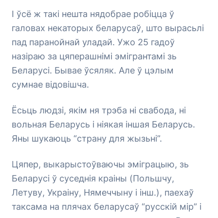
І ўсё ж такі нешта нядобрае робіцца ў
галовах некаторых беларусаў, што вырасьлі
пад паранойнай уладай. Ужо 25 гадоў
назіраю за цяперашнімі эмігрантамі зь
Беларусі. Бывае ўсяляк. Але ў цэлым
сумнае відовішча.
Ёсьць людзі, якім ня трэба ні свабода, ні
вольная Беларусь і ніякая іншая Беларусь.
Яны шукаюць “страну для жызьні”.
Цяпер, выкарыстоўваючы эміграцыю, зь
Беларусі ў суседнія краіны (Польшчу,
Летуву, Украіну, Нямеччыну і інш.), паехаў
таксама на плячах беларусаў “русскій мір” і