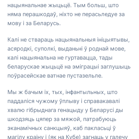
нацыянальнае жыцьцё. Тым больш, што
няма перашкодаў, ніхто не перасьледуе за
мову і за Беларусь.
Калі не ствараць нацыянальныя ініцыятывы,
асяродкі, суполкі, выданьні ў роднай мове,
калі нацыянальна не гуртавацца, тады
беларускае жыцьцё на эміграцыі заглушыць
поўрасейскае ватнае пустазельле.
Мы ж бачым іх, тых, інфантыльных, што
паддаліся чужому ўплыву і справакавалі
хвалю гібрыднага генацыду у Беларусі ды
шкодзяць цяпер за мяжой, патрабуюць
эканамічных санкцыяў, каб пакласьці ў
магілу краіну і (як на Кубе) загнаць у галечу