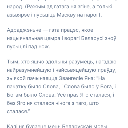
народ. (Рэжым ад гэтага ня згіне, а толькі
азьвярэе і пусьціць Маскву на парог).
Адраджэньне — гэта працэс, якое
нацыянальная цемра і ворагі Беларусі зноў
пусьцілі пад нож.
Тым, хто яшчэ здольны разумець, нагадаю
найразумнейшую і найсьвяцейшую праўду,
зь якой пачынаецца Эвангеліе Яна: “На
пачатку было Слова, і Слова было ў Бога, і
Богам было Слова. Усё праз Яго сталася, і
без Яго ня сталася нічога з таго, што
сталася.”
Калі ня будзеце мець Беларускай мовы,