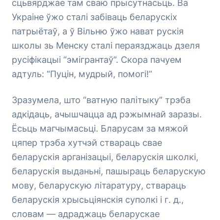
сцьвярджае там сваю прысутнасьць. Ва
Украіне ўжо сталі забіваць беларускіх
патрыётаў, а ў Вільню ўжо нават рускія
школы зь Менску сталі пераязджаць дзеля
русіфікацыі “эмігрантаў”. Скора пачуем
адтуль: “Пуцін, мудрый, помогі!”
Зразумела, што “ватную палітыку” трэба
адкідаць, ачышчацца ад рэжымнай заразы.
Ёсьць магчымасьці. Бларусам за мяжой
цяпер трэба хутчэй ствараць свае
беларускія арганізацыі, беларускія школкі,
беларускія выданьні, пашыраць беларускую
мову, беларускую літаратуру, ствараць
беларускія хрысьціянскія суполкі і г. д.,
словам — адраджаць беларускае