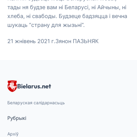
тады ня будзе вам ні Беларусі, ні Айчыны, ні
хлеба, ні свабоды. Будзеце бадзяцца і вечна
шукаць “страну для жызьні”.
21 жнівень 2021 г.Зянон ПАЗЬНЯК
Bielarus.net
Беларуская салідарнасьць
Рубрыкі
Архіў