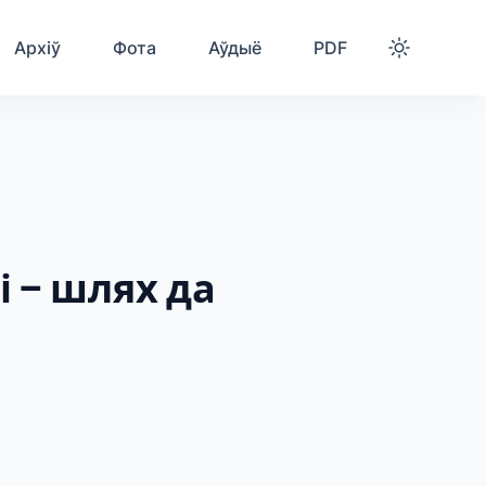
Архіў
Фота
Аўдыё
PDF
 ‒ шлях да