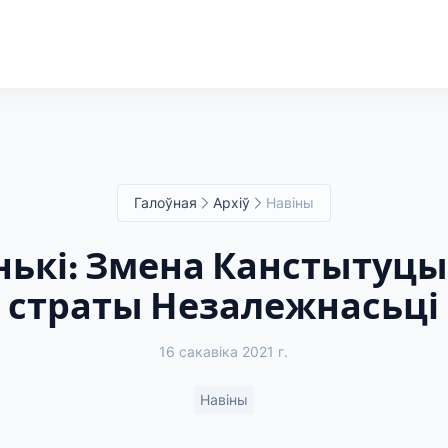
Галоўная
Архіў
Навіны
ькі: Змена Канстытуцыі
страты Незалежнасьці
16 сакавіка 2021 г.
Навіны