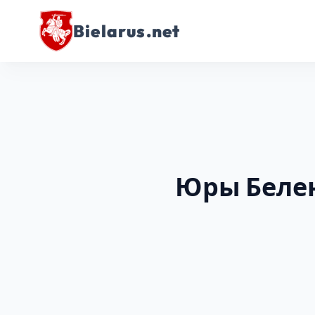
Bielarus.net
Юры Белен