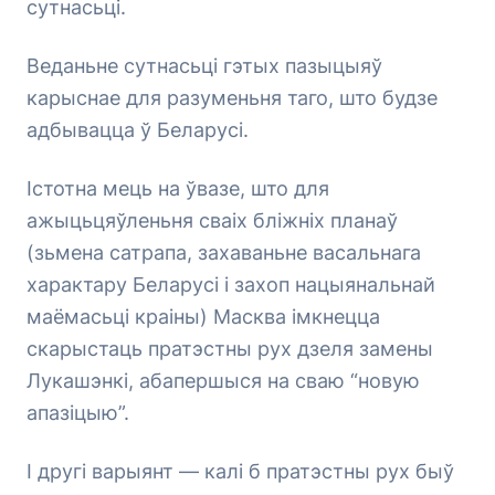
сутнасьці.
Веданьне сутнасьці гэтых пазыцыяў
карыснае для разуменьня таго, што будзе
адбывацца ў Беларусі.
Істотна мець на ўвазе, што для
ажыцьцяўленьня сваіх бліжніх планаў
(зьмена сатрапа, захаваньне васальнага
характару Беларусі і захоп нацыянальнай
маёмасьці краіны) Масква імкнецца
скарыстаць пратэстны рух дзеля замены
Лукашэнкі, абапершыся на сваю “новую
апазіцыю”.
І другі варыянт — калі б пратэстны рух быў