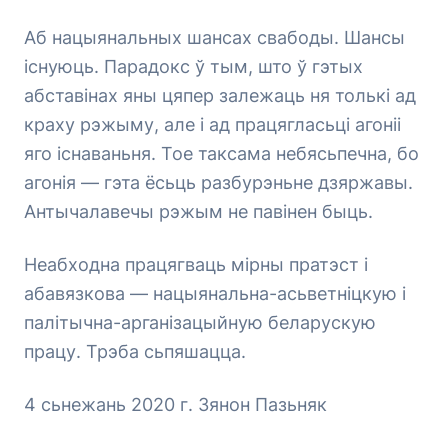
Аб нацыянальных шансах свабоды. Шансы
існуюць. Парадокс ў тым, што ў гэтых
абставінах яны цяпер залежаць ня толькі ад
краху рэжыму, але і ад працягласьці агоніі
яго існаваньня. Тое таксама небясьпечна, бо
агонія — гэта ёсьць разбурэньне дзяржавы.
Антычалавечы рэжым не павінен быць.
Неабходна працягваць мірны пратэст і
абавязкова — нацыянальна-асьветніцкую і
палітычна-арганізацыйную беларускую
працу. Трэба сьпяшацца.
4 сьнежань 2020 г. Зянон Пазьняк