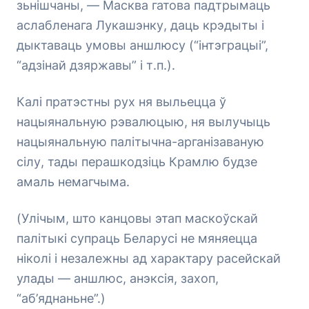
зьнішчаны, — Масква гатова падтрымаць
аслабленага Лукашэнку, даць крэдыты і
дыктаваць умовы аншлюсу (“інтэграцыі”,
“адзінай дзяржавы” і т.п.).
Калі пратэстны рух ня выльецца ў
нацыянальную рэвалюцыю, ня вылучыць
нацыянальную палітычна-арганізаваную
сілу, тады перашкодзіць Крамлю будзе
амаль немагчыма.
(Улічым, што канцовы этап маскоўскай
палітыкі супраць Беларусі не мяняецца
ніколі і незалежны ад характару расейскай
улады — аншлюс, анэксія, захоп,
“аб’яднаньне”.)