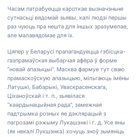
Часам патрабуецца кароткае вызначэньне
сутнасьці вядомай зьявы, калі людзі першы
раз чуюць пра нешта для іншых зразумелае,
але малавядомае для іх.
Цяпер у Беларусі прапагандуецца гэбісцка-
газпрамаўская выбарчая афёра ў форме
“новай апазыцыі”. Масква фармуе тут сваю
прамаскоўскую апазыцыю, мільгаюць імёны
Латушкі, Бабарыкі, Уваскрасенскага,
Ціханоўскай і т. п., зьявілася
“каардынацыйная рада”, замежная
падтрымка розных яе дэклярацый з
пагрозамі рэжыму Лукашэнкі і г. д. Усе яны
(як некалі Лукшэнка) хочуць зноў зьмяніць