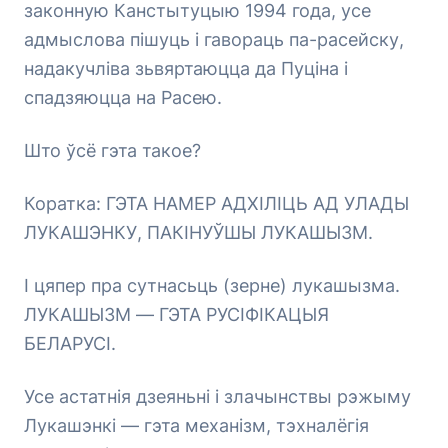
законную Канстытуцыю 1994 года, усе
адмыслова пішуць і гавораць па-расейску,
надакучліва зьвяртаюцца да Пуціна і
спадзяюцца на Расею.
Што ўсё гэта такое?
Коратка: ГЭТА НАМЕР АДХІЛІЦЬ АД УЛАДЫ
ЛУКАШЭНКУ, ПАКІНУЎШЫ ЛУКАШЫЗМ.
І цяпер пра сутнасьць (зерне) лукашызма.
ЛУКАШЫЗМ — ГЭТА РУСІФІКАЦЫЯ
БЕЛАРУСІ.
Усе астатнія дзеяньні і злачынствы рэжыму
Лукашэнкі — гэта механізм, тэхналёгія