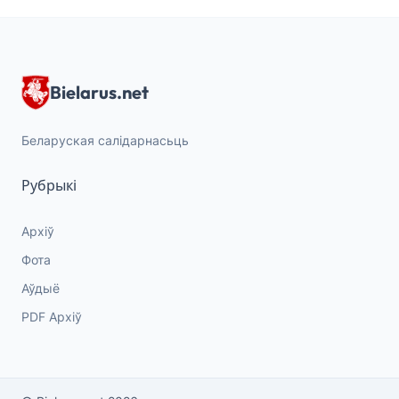
Bielarus.net
Беларуская салідарнасьць
Рубрыкі
Архіў
Фота
Аўдыё
PDF Архіў