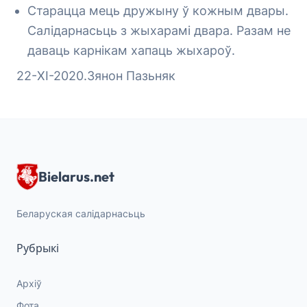
Старацца мець дружыну ў кожным двары.
Салідарнасьць з жыхарамі двара. Разам не
даваць карнікам хапаць жыхароў.
22-ХІ-2020.Зянон Пазьняк
Bielarus.net
Беларуская салідарнасьць
Рубрыкі
Архіў
Фота