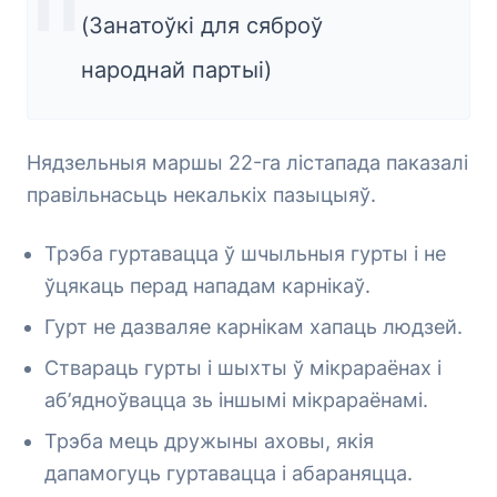
(Занатоўкі для сяброў
народнай партыі)
Нядзельныя маршы 22-га лістапада паказалі
правільнасьць некалькіх пазыцыяў.
Трэба гуртавацца ў шчыльныя гурты і не
ўцякаць перад нападам карнікаў.
Гурт не дазваляе карнікам хапаць людзей.
Ствараць гурты і шыхты ў мікрараёнах і
аб’ядноўвацца зь іншымі мікрараёнамі.
Трэба мець дружыны аховы, якія
дапамогуць гуртавацца і абараняцца.