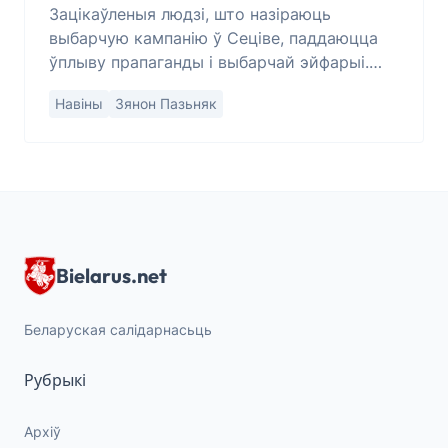
Зацікаўленыя людзі, што назіраюць
выбарчую кампанію ў Сеціве, паддаюцца
ўплыву прапаганды і выбарчай эйфарыі.
Некаторым, магчыма, здаецца, што
Навіны
Зянон Пазьняк
перакульваецца сьвет. Канец рэжыму. І
вось пачалося п
Bielarus.net
Беларуская салідарнасьць
Рубрыкі
Архіў