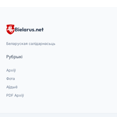
Bielarus.net
Беларуская салідарнасьць
Рубрыкі
Архіў
Фота
Аўдыё
PDF Архіў