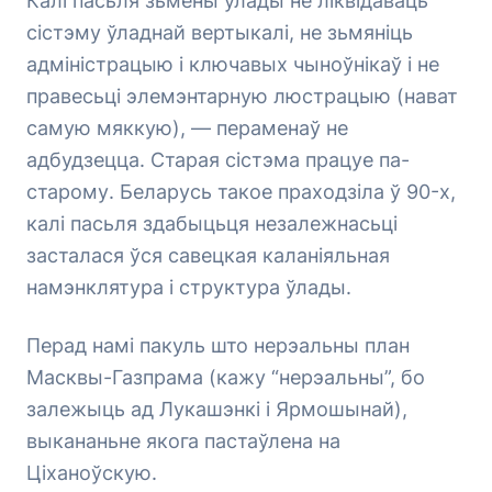
Калі пасьля зьмены ўлады не ліквідаваць
сістэму ўладнай вертыкалі, не зьмяніць
адміністрацыю і ключавых чыноўнікаў і не
правесьці элемэнтарную люстрацыю (нават
самую мяккую), — пераменаў не
адбудзецца. Старая сістэма працуе па-
старому. Беларусь такое праходзіла ў 90-х,
калі пасьля здабыцьця незалежнасьці
засталася ўся савецкая каланіяльная
намэнклятура і структура ўлады.
Перад намі пакуль што нерэальны план
Масквы-Газпрама (кажу “нерэальны”, бо
залежыць ад Лукашэнкі і Ярмошынай),
выкананьне якога пастаўлена на
Ціханоўскую.