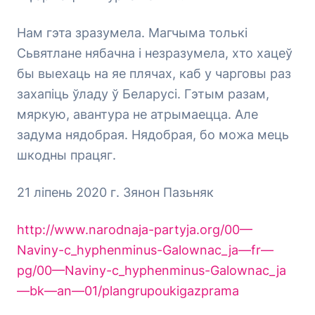
Нам гэта зразумела. Магчыма толькі
Сьвятлане нябачна і незразумела, хто хацеў
бы выехаць на яе плячах, каб у чарговы раз
захапіць ўладу ў Беларусі. Гэтым разам,
мяркую, авантура не атрымаецца. Але
задума нядобрая. Нядобрая, бо можа мець
шкодны працяг.
21 ліпень 2020 г. Зянон Пазьняк
http://www.narodnaja-partyja.org/00—
Naviny-c_hyphenminus-Galownac_ja—fr—
pg/00—Naviny-c_hyphenminus-Galownac_ja
—bk—an—01/plangrupoukigazprama