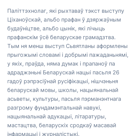
Паліттэхнолаг, які рыхтаваў тэкст выступу
Ціханоўскай, альбо прафан ў дзяржаўным
будаўніцтве, альбо цынік, які лічыць
прафанскім ўсё беларускае грамадзтва.
Тым ня менш выступ Сьвятланы аформлены
прыгожымі словамі і добрымі пажаданьнямі,
у якіх, праўда, няма думак і прапаноў па
адраджэньні Беларускай нацыі пасьля 26
гадоў рэпрэсіўнай русіфікацыі, нішчэньня
беларускай мовы, школы, нацыянальнай
асьветы, культуры, пасьля пэрманэнтнага
разгрому фундамэнтальнай навукі,
нацыянальнай адукацыі, літаратуры,
мастацтва, беларускіх сродкаў масавай
інфармацыі і журналістыкі.