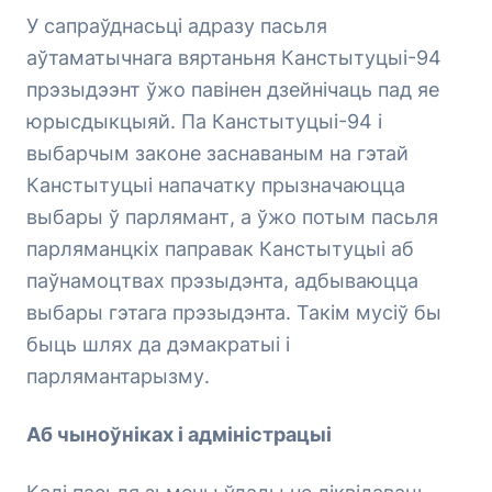
У сапраўднасьці адразу пасьля
аўтаматычнага вяртаньня Канстытуцыі-94
прэзыдээнт ўжо павінен дзейнічаць пад яе
юрысдыкцыяй. Па Канстытуцыі-94 і
выбарчым законе заснаваным на гэтай
Канстытуцыі напачатку прызначаюцца
выбары ў парлямант, а ўжо потым пасьля
парляманцкіх паправак Канстытуцыі аб
паўнамоцтвах прэзыдэнта, адбываюцца
выбары гэтага прэзыдэнта. Такім мусіў бы
быць шлях да дэмакратыі і
парлямантарызму.
Аб чыноўніках і адміністрацыі