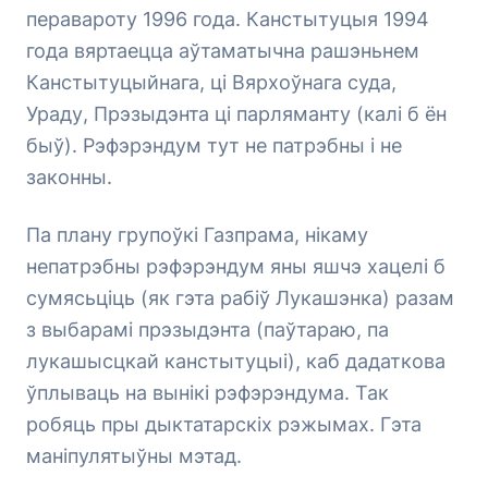
перавароту 1996 года. Канстытуцыя 1994
года вяртаецца аўтаматычна рашэньнем
Канстытуцыйнага, ці Вярхоўнага суда,
Ураду, Прэзыдэнта ці парляманту (калі б ён
быў). Рэфэрэндум тут не патрэбны і не
законны.
Па плану групоўкі Газпрама, нікаму
непатрэбны рэфэрэндум яны яшчэ хацелі б
сумясьціць (як гэта рабіў Лукашэнка) разам
з выбарамі прэзыдэнта (паўтараю, па
лукашысцкай канстытуцыі), каб дадаткова
ўплываць на вынікі рэфэрэндума. Так
робяць пры дыктатарскіх рэжымах. Гэта
маніпулятыўны мэтад.