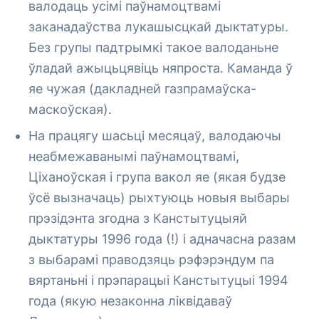
валодаць усімі паўнамоцтвамі
заканадаўства лукашысцкай дыктатуры.
Без групы падтрымкі такое валоданьне
ўладай ажыцьцявіць няпроста. Каманда ў
яе чужая (дакладней газпрамаўска-
маскоўская).
На працягу шасьці месяцаў, валодаючы
неабмежаванымі паўнамоцтвамі,
Ціханоўская і група вакол яе (якая будзе
ўсё вызначаць) рыхтуюць новыя выбары
прэзідэнта згодна з Канстытуцыяй
дыктатуры 1996 года (!) і адначасна разам
з выбарамі праводзяць рэфэрэндум па
вяртаньні і прэпарацыі Канстытуцыі 1994
года (якую незаконна ліквідаваў