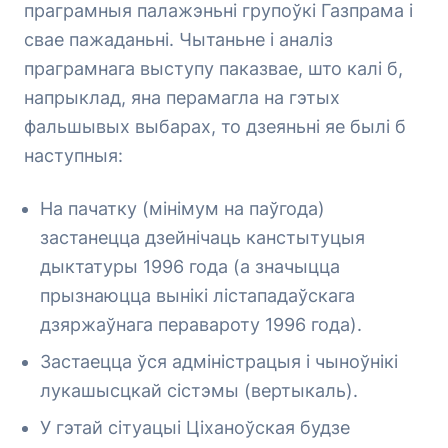
праграмныя палажэньні групоўкі Газпрама і
свае пажаданьні. Чытаньне і аналіз
праграмнага выступу паказвае, што калі б,
напрыклад, яна перамагла на гэтых
фальшывых выбарах, то дзеяньні яе былі б
наступныя:
На пачатку (мінімум на паўгода)
застанецца дзейнічаць канстытуцыя
дыктатуры 1996 года (а значыцца
прызнаюцца вынікі лістападаўскага
дзяржаўнага перавароту 1996 года).
Застаецца ўся адміністрацыя і чыноўнікі
лукашысцкай сістэмы (вертыкаль).
У гэтай сітуацыі Ціханоўская будзе