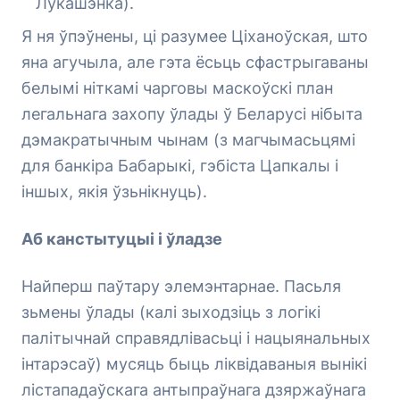
Лукашэнка).
Я ня ўпэўнены, ці разумее Ціханоўская, што
яна агучыла, але гэта ёсьць сфастрыгаваны
белымі ніткамі чарговы маскоўскі план
легальнага захопу ўлады ў Беларусі нібыта
дэмакратычным чынам (з магчымасьцямі
для банкіра Бабарыкі, гэбіста Цапкалы і
іншых, якія ўзьнікнуць).
Аб канстытуцыі і ўладзе
Найперш паўтару элемэнтарнае. Пасьля
зьмены ўлады (калі зыходзіць з логікі
палітычнай справядлівасьці і нацыянальных
інтарэсаў) мусяць быць ліквідаваныя вынікі
лістападаўскага антыпраўнага дзяржаўнага