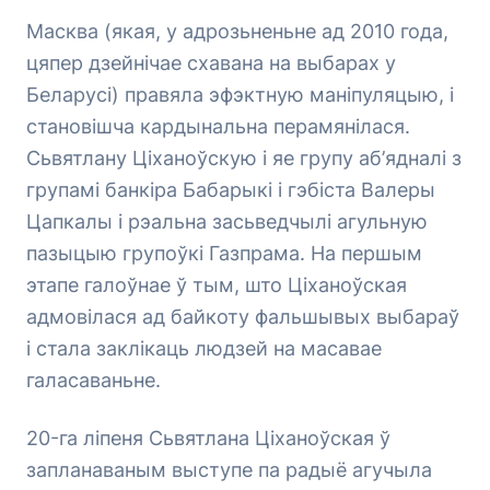
Масква (якая, у адрозьненьне ад 2010 года,
цяпер дзейнічае схавана на выбарах у
Беларусі) правяла эфэктную маніпуляцыю, і
становішча кардынальна перамянілася.
Сьвятлану Ціханоўскую і яе групу аб’ядналі з
групамі банкіра Бабарыкі і гэбіста Валеры
Цапкалы і рэальна засьведчылі агульную
пазыцыю групоўкі Газпрама. На першым
этапе галоўнае ў тым, што Ціханоўская
адмовілася ад байкоту фальшывых выбараў
і стала заклікаць людзей на масавае
галасаваньне.
20-га ліпеня Сьвятлана Ціханоўская ў
запланаваным выступе па радыё агучыла