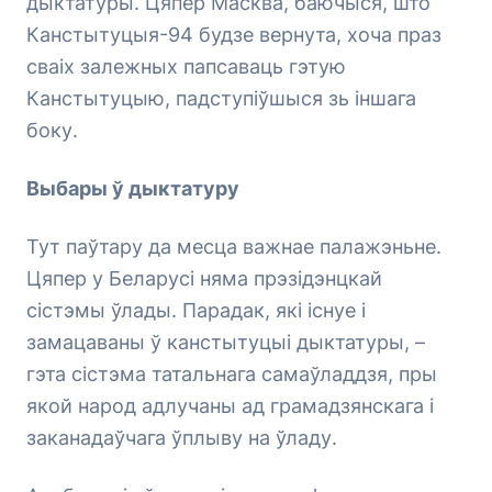
дыктатуры. Цяпер Масква, баючыся, што
Канстытуцыя-94 будзе вернута, хоча праз
сваіх залежных папсаваць гэтую
Канстытуцыю, падступіўшыся зь іншага
боку.
Выбары ў дыктатуру
Тут паўтару да месца важнае палажэньне.
Цяпер у Беларусі няма прэзідэнцкай
сістэмы ўлады. Парадак, які існуе і
замацаваны ў канстытуцыі дыктатуры, –
гэта сістэма татальнага самаўладдзя, пры
якой народ адлучаны ад грамадзянскага і
заканадаўчага ўплыву на ўладу.