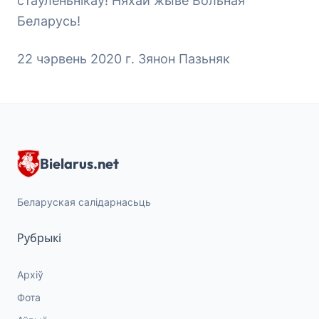
стаўленьнікаў! Няхай жыве Вольная
Беларусь!
22 чэрвень 2020 г. Зянон Пазьняк
Bielarus.net
Беларуская салідарнасьць
Рубрыкі
Архіў
Фота