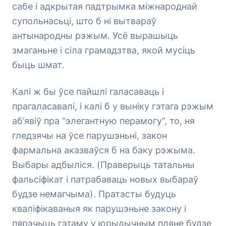
сабе і адкрытая падтрымка міжнароднай
супольнасьці, што б ні вытвараў
антынародны рэжым. Усё вырашыць
змаганьне і сіла грамадзтва, якой мусіць
быць шмат.
Калі ж бы ўсе пайшлі галасаваць і
прагаласавалі, і калі б у выніку гэтага рэжым
аб’явіў пра “элегантную перамогу”, то, ня
гледзячы на ўсе парушэньні, закон
фармальна аказваўся б на баку рэжыма.
Выбары адбыліся. (Праверыць татальны
фальсіфікат і патрабаваць новых выбараў
будзе немагчыма). Пратэсты будуць
кваліфікаваныя як парушэньне закону і
пярэчыць гэтаму у юрыдычным пляне будзе