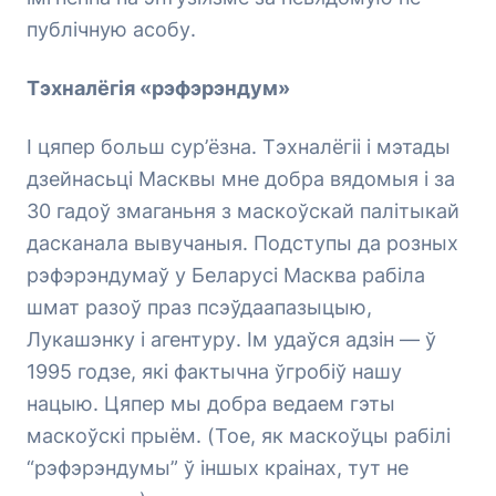
публічную асобу.
Тэхналёгія «рэфэрэндум»
І цяпер больш сур’ёзна. Тэхналёгіі і мэтады
дзейнасьці Масквы мне добра вядомыя і за
30 гадоў змаганьня з маскоўскай палітыкай
дасканала вывучаныя. Подступы да розных
рэфэрэндумаў у Беларусі Масква рабіла
шмат разоў праз псэўдаапазыцыю,
Лукашэнку і агентуру. Ім удаўся адзін — ў
1995 годзе, які фактычна ўгробіў нашу
нацыю. Цяпер мы добра ведаем гэты
маскоўскі прыём. (Тое, як маскоўцы рабілі
“рэфэрэндумы” ў іншых краінах, тут не