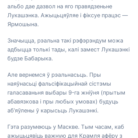
альбо дае дазвол на яго правядзеньне
Лукашэнка. Ажыцьцяўляе і фіксуе працэс —
Ярмошына.
Значыцца, рэальна такі рэфэрэндум можа
адбыцца толькі тады, калі замест Лукашэнкі
будзе Бабарыка.
Але вернемся ў рэальнасьць. Пры
наяўнасьці фальсіфікацыйнай сістэмы
галасаваньня выбары 9-га жніўня (прытым
абавязкова і пры любых умовах) будуць
аб’яўлены ў карысьць Лукашэнкі.
Гэта разумеюць у Маскве. Тым часам, каб
ажыцьцявіць важную для Крамля афёру з