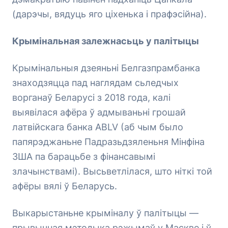
(дарэчы, вядуць яго ціхенька і прафэсійна).
Крымінальная залежнасьць у палітыцы
Крымінальныя дзеяньні Белгазпрамбанка
знаходзяцца пад наглядам сьледчых
ворганаў Беларусі з 2018 года, калі
выявілася афёра ў адмываньні грошай
латвійскага банка ABLV (аб чым было
папярэджаньне Падразьдзяленьня Мінфіна
ЗША па барацьбе з фінансавымі
злачынствамі). Высьветлілася, што ніткі той
афёры вялі ў Беларусь.
Выкарыстаньне крыміналу ў палітыцы —
прывычная мэтодыка рэжымаў у Маскве і ў