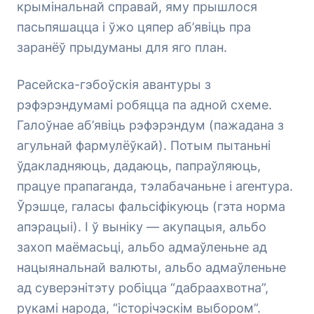
крымінальнай справай, яму прышлося
пасьпяшацца і ўжо цяпер аб’явіць пра
заранёў прыдуманы для яго план.
Расейска-гэбоўскія авантуры з
рэфэрэндумамі робяцца па адной схеме.
Галоўнае аб’явіць рэфэрэндум (пажадана з
агульнай фармулёўкай). Потым пытаньні
ўдакладняюць, дадаюць, папраўляюць,
працуе прапаганда, тэлабачаньне і агентура.
Ўрэшце, галасы фальсіфікуюць (гэта норма
апэрацыі). І ў выніку — акупацыя, альбо
захоп маёмасьці, альбо адмаўленьне ад
нацыянальнай валюты, альбо адмаўленьне
ад суверэнітэту робіцца “дабраахвотна”,
рукамі народа, “історічэскім выбором”.