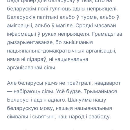
Бяда цяпер для беларусаў у тым, што на
беларускім полі гуляюць адны непрыяцелі.
Беларускія палітыкі альбо ў турме, альбо ў
эміграцыі, альбо ў магіле. Сродкі масавай
інфармацыі ў руках непрыяцеля. Грамадзтва
дызарыентаванае, бо зьнішчаныя
нацыянальна-дэмакратычныя арганізацыі,
няма ні лідараў, ні нацыянальна
арганізаванай сілы.
Але беларусы яшчэ не прайгралі, наадварот
— набіраюць сілы. Усё будзе. Трымаймася
Беларусі і адзін аднаго. Шануйма нашу
беларускую мову, нашыя нацыянальныя
сімвалы і сьвятыні, наш народ і свабоду.