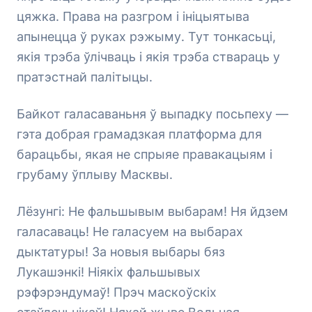
цяжка. Права на разгром і ініцыятыва
апынецца ў руках рэжыму. Тут тонкасьці,
якія трэба ўлічваць і якія трэба ствараць у
пратэстнай палітыцы.
Байкот галасаваньня ў выпадку посьпеху —
гэта добрая грамадзкая платформа для
барацьбы, якая не спрыяе правакацыям і
грубаму ўплыву Масквы.
Лёзунгі: Не фальшывым выбарам! Ня йдзем
галасаваць! Не галасуем на выбарах
дыктатуры! За новыя выбары бяз
Лукашэнкі! Ніякіх фальшывых
рэфэрэндумаў! Прэч маскоўскіх