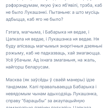
рэфэрэндумам, якую ўжо яб’явілі, трэба, каб
не было Лукашэнкі. Пытаньне: а што мусіць
адбыцца, каб яго не было?
Гэтага, магчыма, і Бабарыка ня ведае, і
Цапкала ня ведае, і Лукашэнка ня ведае. Ня
буду апісваць магчымыя энэргічныя дзеяньні
рэжыму, каб не падказваць, хай змагаюцца.
Усё ўбачым. Ад іхнага змаганьня, на жаль,
найгорш беларусам.
Масква (як заўсёды ў сваёй манеры) ідзе
тандэмам. Калі правальваецца Бабарыка і
невядомым чынам адыходзіць Лукашэнка,
справу “барацьбы” за акаупацыйную
дэмакратыю павінен падхапіць Цапкала