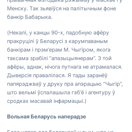
Менску. Так зьявіўся на палітычным фоне
банкір Бабарыка.
(Некалі, у канцы 90-х, падобную афёру
пракруцілі ў Беларусі з карумпаваным
банкірам і прэм’ерам М. Чыгіром, якога
таксама зрабілі “апазыцыянерам”. З той
афёры, аднак, нічога путнага не атрамалася.
Дыверсія правалілася. Я тады заранёў
папярэджваў у друку пра апэрацыю “Чыгір”,
што вельмі ўспалашыла гэб’ё і агентуру ў
сродках масавай інфармацыі.)
Вольная Беларусь наперадзе