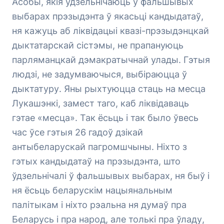
Асобы, якія ўдзельнічаюць у фальшывых
выбарах прэзыдэнта ў якасьці кандыдатаў,
ня кажуць аб ліквідацыі квазі-прэзыдэнцкай
дыктатарскай сістэмы, не прапануюць
парляманцкай дэмакратычнай улады. Гэтыя
людзі, не задумваючыся, выбіраюцца ў
дыктатуру. Яны рыхтуюцца стаць на месца
Лукашэнкі, замест таго, каб ліквідаваць
гэтае «месца». Так ёсьць і так было ўвесь
час ўсе гэтыя 26 гадоў дзікай
антыбеларускай пагромшчыны. Ніхто з
гэтых кандыдатаў на прэзыдэнта, што
ўдзельнічалі ў фальшывых выбарах, ня быў і
ня ёсьць беларускім нацыянальным
палітыкам і ніхто рэальна ня думаў пра
Беларусь і пра народ, але толькі пра ўладу,