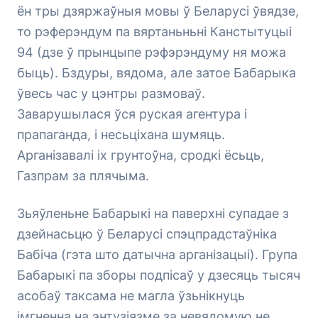
ён тры дзяржаўныя мовы ў Беларусі ўвядзе,
то рэферэндум па вяртаньньні Канстытуцыі
94 (дзе ў прынцыпе рэфэрэндуму ня можа
быць). Бздуры, вядома, але затое Бабарыка
ўвесь час у цэнтры размоваў.
Заварушылася ўся руская агентура і
прапаганда, і несьціхана шумяць.
Арганізавалі іх грунтоўна, сродкі ёсьць,
Газпрам за плячыма.
Зьяўленьне Бабарыкі на паверхні супадае з
дзейнасьцю ў Беларусі спэцпрадстаўніка
Бабіча (гэта што датычна арганізацыі). Група
Бабарыкі па зборы подпісаў у дзесяць тысяч
асобаў таксама не магла ўзьнікнуць
імгненна на энтузіязме за невядомую не