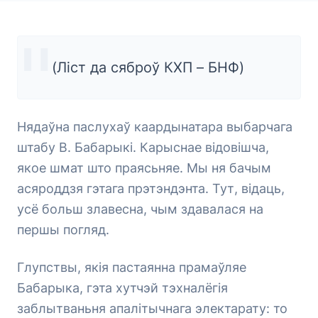
(Ліст да сяброў КХП – БНФ)
Нядаўна паслухаў каардынатара выбарчага
штабу В. Бабарыкі. Карыснае відовішча,
якое шмат што праясьняе. Мы ня бачым
асяроддзя гэтага прэтэндэнта. Тут, відаць,
усё больш злавесна, чым здавалася на
першы погляд.
Глупствы, якія пастаянна прамаўляе
Бабарыка, гэта хутчэй тэхналёгія
заблытваньня апалітычнага электарату: то