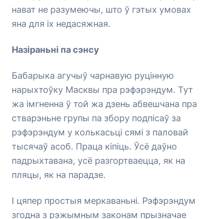
нават не разумеючы, што ў гэтых умовах
яна для іх недасяжная.
Назіраньні па сэнсу
Бабарыка агучыў чарнавую руцінную
нарыхтоўку Масквы пра рэфэрэндум. Тут
жа імгненна ў той жа дзень абвешчана пра
стварэньне групы па збору подпісаў за
рэфэрэндум у колькасьці сямі з паловай
тысячаў асоб. Праца кіпіць. Ўсё даўно
падрыхтавана, усё разгортваецца, як на
пляцы, як на парадзе.
І цяпер простыя меркаваньні. Рэфэрэндум
згодна з рэжымным законам прызначае