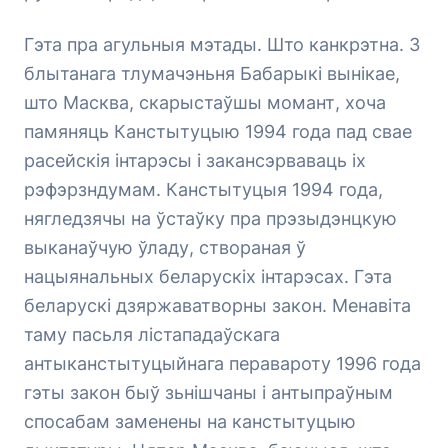
Гэта пра агульныя мэтады. Што канкрэтна. З
блытанага тлумачэньня Бабарыкі вынікае,
што Масква, скарыстаўшы момант, хоча
памяняць Канстытуцыю 1994 года пад свае
расейскія інтарэсы і закансэрваваць іх
рэфэрзндумам. Канстытуцыя 1994 года,
нягледзячы на ўстаўку пра прэзыдэнцкую
выканаўчую ўладу, створаная ў
нацыянальных беларускіх інтарэсах. Гэта
беларускі дзяржаватворны закон. Менавіта
таму пасьля лістападаўскага
антыканстытуцыйнага перавароту 1996 года
гэты закон быў зьнішчаны і антыпраўным
спосабам заменены на канстытуцыю