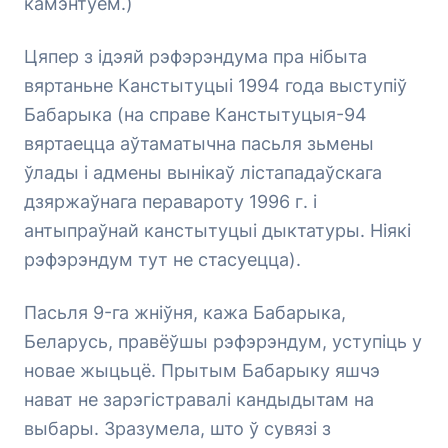
камэнтуем.)
Цяпер з ідэяй рэфэрэндума пра нібыта
вяртаньне Канстытуцыі 1994 года выступіў
Бабарыка (на справе Канстытуцыя-94
вяртаецца аўтаматычна пасьля зьмены
ўлады і адмены вынікаў лістападаўскага
дзяржаўнага перавароту 1996 г. і
антыпраўнай канстытуцыі дыктатуры. Ніякі
рэфэрэндум тут не стасуецца).
Пасьля 9-га жніўня, кажа Бабарыка,
Беларусь, правёўшы рэфэрэндум, уступіць у
новае жыцьцё. Прытым Бабарыку яшчэ
нават не зарэгістравалі кандыдытам на
выбары. Зразумела, што ў сувязі з