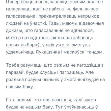
Цяпер ёсьць шанец заваліць рэжым, калі не
галасаваць, калі не пайсьці на фальшывае
галасаваньне і пракантраляваць непрыход
людзей на ўчасткі. Тады, маючы відавочныя
доказы, што галасаваньне не адбылося,
можна на падставе закона патрабаваць
новых выбараў, у якіх ужо ня змогуць
удзельнічаць Лукашэнка і маскоўскі тандэм.
Трэба разумець, што рэжым не пагодзіцца з
паразай, будзе хлусіць і пагражаць. Але
рэальна праўны чыньнік у змаганьні будзе на
нашым баку.
Гэта вельмі істотная пазыцыя, калі закон
будзе на нашым баку. Тут ўпэўненасьць ў