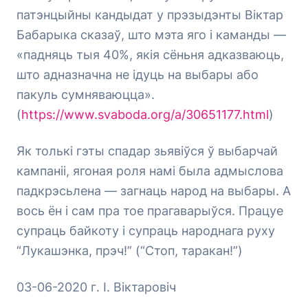
патэнцыйны кандыдат у прэзыдэнты Віктар
Бабарыка сказаў, што мэта яго і каманды —
«падняць тыя 40%, якія сёньня адказваюць,
што адназначна не ідуць на выбары або
пакуль сумняваюцца».
(
https://www.svaboda.org/a/30651177.html
)
Як толькі гэты спадар зьявіўся ў выбарчай
кампаніі, ягоная роля намі была адмыслова
падкрэсьлена — загнаць народ на выбары. А
вось ён і сам пра тое прагаварыўся. Працуе
супраць байкоту і супраць народнага руху
“Лукашэнка, прэч!” (“Стоп, таракан!”)
03-06-2020 г. І. Віктаровіч