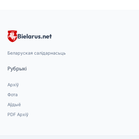
Bielarus.net
Беларуская салідарнасьць
Рубрыкі
Архіў
Фота
Аўдыё
PDF Архіў