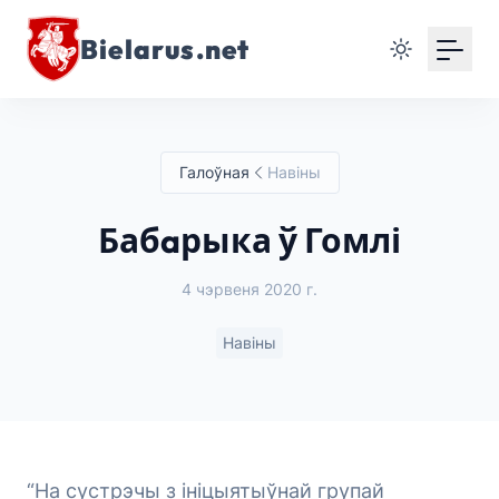
Bielarus.net
Галоўная
Навіны
Бабaрыка ў Гомлі
4 чэрвеня 2020 г.
Навіны
“На сустрэчы з ініцыятыўнай групай