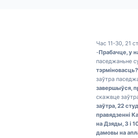
Час 11-30, 21 с
-
Прабачце, у н
паседжаньне су
тэрміновасць?
заўтра паседжа
завершыўся, п
скажвце заўтра
заўтра, 22 сту
правядзенні 
на Дзяды, 3 і 
дамовы на апл