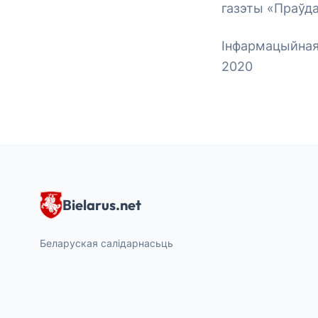
газэты «Праўда
Інфармацыйная
2020
Bielarus.net
Беларуская салідарнасьць