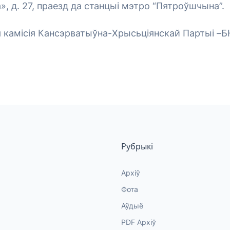
», д. 27, праезд да станцыі мэтро “Пятроўшчына”.
 камісія Кансэрватыўна-Хрысьціянскай Партыі –Б
Рубрыкі
Архіў
Фота
Аўдыё
PDF Архіў