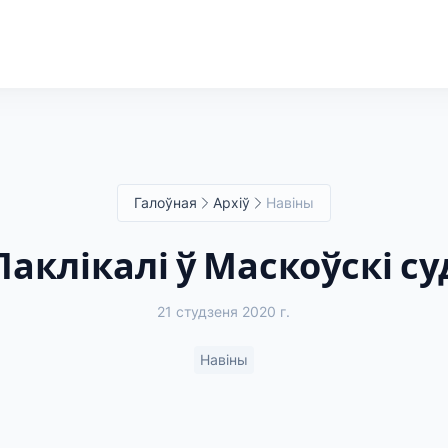
Галоўная
Архіў
Навіны
Паклікалі ў Маскоўскі су
21 студзеня 2020 г.
Навіны