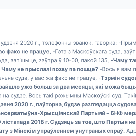
тудзеня 2020 г., тэлефонны званок, гаворка: -
Прымі
ас факс не працуе,
-
Гэта з Маскоўскага суда, заў
да, запішыце, заўтра ў 10-00, пакой 135,
-
Чаму та
 Чаму не прыслалі позву па пошце?
-
Вось я вам 
ньне суда, у вас жа факс не працуе,
-
Тэрмін судо
райшло ужо больш за два месяцы, які можа быць
 на судзе.
Вось такі рэжымны Маскоўскі суд. Так
дзеня 2020 г., паўторна, будзе разглядацца судов
Кансерватыўна-Хрысціянскай Партыяй – БНФ ме
10 лістапада 2018 г. Судзяць за тое, што Партыя 
ату з Мінскім упраўленнем унутраных спраў.
Адр