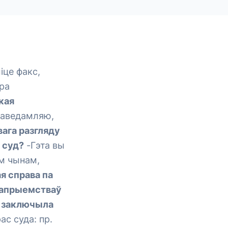
це факс,
тра
кая
паведамляю,
вага разгляду
 суд?
-
Гэта вы
ім чынам,
ая справа па
рапрыемстваў
не заключыла
ас суда: пр.