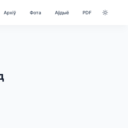
Архіў
Фота
Аўдыё
PDF
д