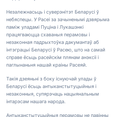
Незалежнасьць і суверэнітэт Беларусі ў
небяспецы. У Расеі за зачыненымі дзвярыма
паміж уладамі Пуціна і Лукашэнкі
працягваюцца схаваныя перамовы і
незаконная падрыхтоўка дакумантаў аб
інтэграцыі Беларусі ў Расею, што на самай
справе ёсьць расейскім плянам анэксіі і
паглынаньня нашай краіны Расеяй.
Такія дзеяньні з боку існуючай улады ў
Беларусі ёсьць антыканстытуцыйныя і
незаконныя, супярэчаць нацыянальным
інтарэсам нашага народа.
Антыканстытуцыйныя перамовы не павінны