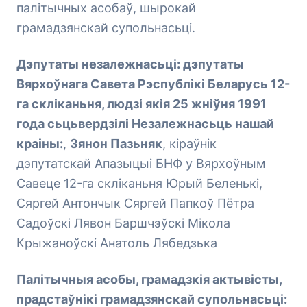
палітычных асобаў, шырокай
грамадзянскай супольнасьці.
Дэпутаты незалежнасьці: дэпутаты
Вярхоўнага Савета Рэспублікі Беларусь 12-
га скліканьня, людзі якія 25 жніўня 1991
года сьцьвердзілі Незалежнасьць нашай
краіны:
,
Зянон Пазьняк
, кіраўнік
дэпутатскай Апазыцыі БНФ у Вярхоўным
Савеце 12-га скліканьня Юрый Беленькі,
Сяргей Антончык Сяргей Папкоў Пётра
Садоўскі Лявон Баршчэўскі Мікола
Крыжаноўскі Анатоль Лябедзька
Палітычныя асобы, грамадзкія актывісты,
прадстаўнікі грамадзянскай супольнасьці: