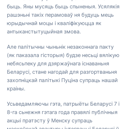
быць. Яны мусяць быць спыненыя. Усялякія
рашэньні такіх перамоваў ня будуць мець
юрыдычнай моцы і кваліфікуюцца як
антыканстытуцыйная змова.
Але палітычны чыньнік незаконнага пакту
(як паказала гісторыя) будзе несьці вялікую
небясьпеку для дзяржаўнага існаваньня
Беларусі, стане нагодай для разгортваньня
захопніцкай палітыкі Пуціна супраць нашай
краіны.
Усьведамляючы гэта, патрыёты Беларусі 7 і
8-га сьнежня гэтага года правялі публічныя
акцыі пратэсту ў Менску супраць
маскоўскай авантуры інтэграцыі Беларусі ў