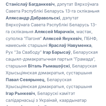
Станіслаў Багданкевіч
, дэпутат Вярхоўнага
Савета Рэспублікі Беларусь 13-га скліканьня
Аляксандр Дабравольскі
, дэпутат
Вярхоўнага Савета Рэспублікі Беларусь 13-
га скліканьня
Аляксей Марачкін
, мастак,
суполка “Пагоня”
Аляксей Янукевіч
, ПБНФ,
намесьнік старшыні
Яраслаў Навуменка
,
Рух “За Свабоду”
Ігар Барысаў
, Беларуская
сацыял-дэмакратычная партыя “Грамада”,
старшыня
Віталь Рымашэўскі
, Беларуская
Хрысьціянская дэмакратыя, сустаршыня
Павал Севярынец
, Беларуская
Хрысьціянская дэмакратыя, сустаршыня
Ігар Рынкевіч
, Беларускі камітэт
салідарнасьці з Украінай, каардынатар