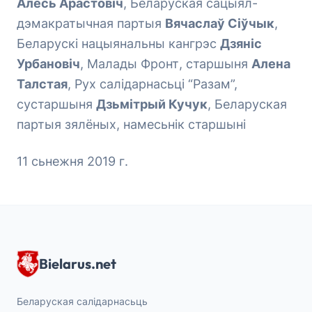
Алесь Арастовіч
, Беларуская сацыял-
дэмакратычная партыя
Вячаслаў Сіўчык
,
Беларускі нацыянальны кангрэс
Дзяніс
Урбановіч
, Малады Фронт, старшыня
Алена
Талстая
, Рух салідарнасьці “Разам”,
сустаршыня
Дзьмітрый Кучук
, Беларуская
партыя зялёных, намесьнік старшыні
11 сьнежня 2019 г.
Bielarus.net
Беларуская салідарнасьць