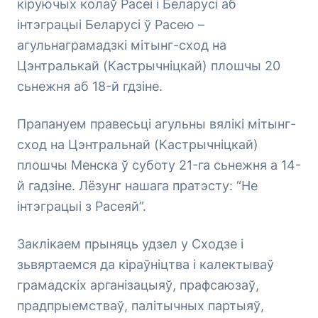
кіруючых колаў Расеі і Беларусі аб
інтэграцыі Беларусі ў Расею –
агульнаграмадзкі мітынг-сход на
Цэнтралькай (Кастрычніцкай) плошчы 20
сьнежня аб 18-й гдзіне.
Прапануем правесьці агульны вялікі мітынг-
сход на Цэнтральнай (Кастрычніцкай)
плошчы Менска ў суботу 21-га сьнежня а 14-
й гадзіне. Лёзунг нашага пратэсту: “Не
інтэграцыі з Расеяй”.
Заклікаем прыняць удзел у Сходзе і
зьвяртаемся да кіраўніцтва і калектываў
грамадскіх арганізацыяў, прафсаюзаў,
прадпрыемстваў, палітычных партыяў,