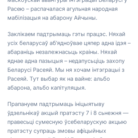
Расею – распачалася агульная народная
мабілізацыя на абарону Айчыны.
Заклікаем падтрымаць гэты працэс. Няхай
усіх беларусаў аб’ядноўвае цяпер адна ідэя –
абараніць незалежнасьць краіны. Няхай
яднае адна пазыцыя – недапусьціць захопу
Беларусі Расеяй. Мы ня хочам інтэграцыі з
Расеяй. Тут выбар як на вайне: альбо
абарона, альбо капітуляцыя.
Прапануем падтрымаць ініцыятыву
ўдзельнікаў акцый пратэсту 7 і 8 сьнежня —
правесьці сумесную ўсебеларускую акцыю
пратэсту супраць змовы афіцыйных