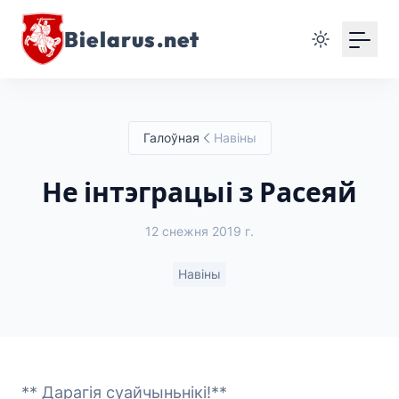
Bielarus.net
Галоўная
Навіны
Не інтэграцыі з Расеяй
12 снежня 2019 г.
Навіны
** Дарагія суайчыньнікі!**