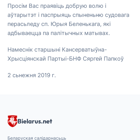
Просім Вас праявіць добрую волю і
аўтарытэт і паспрыяць спыненьню судовага
перасьледу сп. Юрыя Беленькага, які
адбываецца па палітычных матывах.
Намеснік старшыні Кансерватыўна-
Хрысціянскай Партыі-БНФ Сяргей Папкоў
2 сьнежня 2019 г.
Bielarus.net
Беларуская салідарнасьць