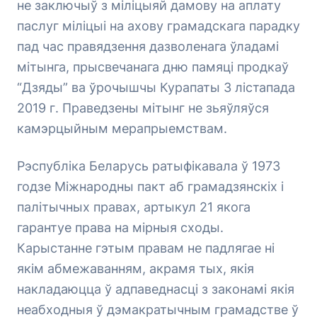
не заключыў з міліцыяй дамову на аплату
паслуг міліцыі на ахову грамадскага парадку
пад час правядзення дазволенага ўладамі
мітынга, прысвечанага дню памяці продкаў
“Дзяды” ва ўрочышчы Курапаты 3 лістапада
2019 г. Праведзены мітынг не зьяўляўся
камэрцыйным мерапрыемствам.
Рэспубліка Беларусь ратыфікавала ў 1973
годзе Міжнародны пакт аб грамадзянскіх і
палітычных правах, артыкул 21 якога
гарантуе права на мірныя сходы.
Карыстанне гэтым правам не падлягае ні
якім абмежаванням, акрамя тых, якія
накладаюцца ў адпаведнасці з законамі якія
неабходныя ў дэмакратычным грамадстве ў