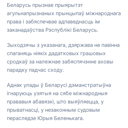
Беларусь прызнае прыярытэт
агульнапрызнаных прынцыпаў міжнароднага
права і забяспечвае адпаведнасць ім
заканадаўства Рэспублікі Беларусь.
Зыходзячы з указанага, дзяржава не павінна
спаганяць ніякіх дадатковых грашовых
сродкаў за належнае забяспячэнне аховы
парадку падчас сходу.
Аднак улады ў Беларусі дэманстратыўна
ігнаруюць узятыя на сябе міжнародныя
прававыя абавязкі, што выяўляецца, у
прыватнасці, у незаконным судовым
пераследзе Юрыя Беленькага.