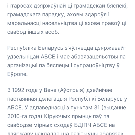
інтарэсах дзяржаўнай ці грамадскай бяспекі,
грамадскага парадку, аховы здароўя і
маральнасці насельніцтва ці ахове правоў ці
свабод іншых асоб.
Рэспубліка Беларусь з’яўляецца дзяржавай-
удзельніцай АБСЕ і мае абавязацельствы па
арганізацыі па бяспецы і супрацоўніцтву ў
Еўропе.
З 1992 года у Вене (Аўстрыя) дзейнічае
пастаянная дэлегацыя Рэспублікі Беларусь у
АБСЕ. У адпаведнасці з пунктам 31 (выданне
2010-га года) Кіруючых прынцыпаў па
свабодзе мірных сходаў БДІПЧ АБСЕ на
дзяржаву накладаецца пазітыўны абавязак