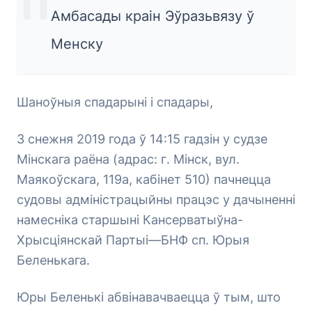
Амбасады краін Эўразьвязу ў
Менску
Шаноўныя спадарыні і спадары,
3 снежня 2019 года ў 14:15 гадзін у судзе
Мінскага раёна (адрас: г. Мінск, вул.
Маякоўскага, 119а, кабінет 510) пачнецца
судовы адміністрацыйны працэс у дачыненні
намесніка старшыні Кансерватыўна-
Хрысціянскай Партыі—БНФ сп. Юрыя
Беленькага.
Юры Беленькі абвінавачваецца ў тым, што