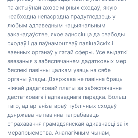
па актыўнай ахове мірных сходаў, якую
неабходна непасрэдна прадугледзець у
любым адпаведным нацыянальным
заканадаўстве, якое адносіцца да свабоды
сходаў і да паўнамоцтваў паліцэйскіх і
ваенных органаў у гэтай сферы. Усе выдаткі
звязаныя з забяспячэннем дадатковых мер
бяспекі павінны цалкам узяць на сябе
органы ўлады. Дзяржава не павінна браць
ніякай дадатковай платы за забяспячэнне
дастатковага і адпаведнага парадка. Больш
таго, ад арганізатараў публічных сходаў
дзяржава не павінна патрабаваць
страхавання грамадзянскай адказнасці за іх
мерапрыемства. Аналагічным чынам,