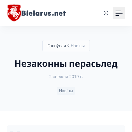
Bielarus.net
Галоўная
Навіны
Незаконны перасьлед
2 снежня 2019 г.
Навіны