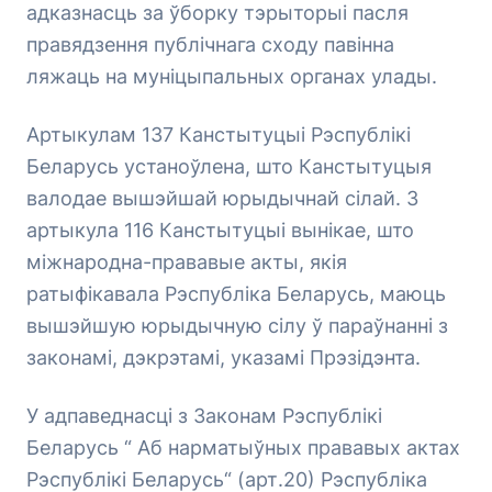
адказнасць за ўборку тэрыторыі пасля
правядзення публічнага сходу павінна
ляжаць на муніцыпальных органах улады.
Артыкулам 137 Канстытуцыі Рэспублікі
Беларусь устаноўлена, што Канстытуцыя
валодае вышэйшай юрыдычнай сілай. З
артыкула 116 Канстытуцыі вынікае, што
міжнародна-прававые акты, якія
ратыфікавала Рэспубліка Беларусь, маюць
вышэйшую юрыдычную сілу ў параўнанні з
законамі, дэкрэтамі, указамі Прэзідэнта.
У адпаведнасці з Законам Рэспублікі
Беларусь “ Аб нарматыўных прававых актах
Рэспублікі Беларусь“ (арт.20) Рэспубліка