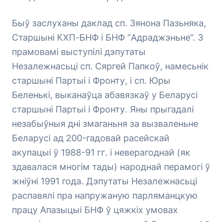
Быў заслуханы даклад сп. Зянона Пазьняка,
Старшыні КХП-БНФ і БНФ “Адраджэньне”. З
прамовамі выступілі дэпутаты
Незалежнасьці сп. Сяргей Папкоў, намесьнік
старшыні Партыі і Фронту, і сп. Юры
Беленькі, выканаўца абавязкаў у Беларусі
старшыні Партыі і Фронту. Яны прыгадалі
незабыўныя дні змаганьня за вызваленьне
Беларусі ад 200-гадовай расейскай
акупацыі ў 1988-91 гг. і неверагоднай (як
здавалася многім тады) народнай перамогі ў
жніўні 1991 года. Дэпутаты Незалежнасьці
распавялі пра напружаную парляманцкую
працу Апазыцыі БНФ ў цяжкіх умовах