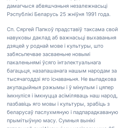
дамагчыся абвяшчэньня незалежнасьці
Рэспублікі Беларусь 25 жніўня 1991 года.
Сп. Сяргей Папкоў прадставіў таксама свой
навуковы даклад аб важнасьці выхаваньня
дзяцей у роднай мове і культуры, што
забясьпечвае засваеньне новымі
пакаленьнямі ўсяго інтэлектуальнага
багацьця, назапашанага нашым народам за
тысячагоддзі яго існаваньня. Не выпадкова
акупацыйныя рэжымы і ў мінулым і цяпер
імкнуліся і імкнуцца асіміляваць наш народ,
пазбавіць яго мовы і культуры, зрабіць з
беларусаў паслухмяную і падпарадкаваную
прымітыўную масу. Сумныя вынікі