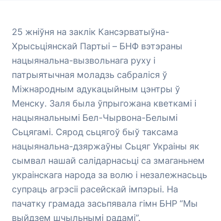
25 жніўня на заклік Кансэрватыўна-
Хрысьціянскай Партыі – БНФ вэтэраны
нацыянальна-вызвольнага руху і
патрыятычная моладзь сабраліся ў
Міжнародным адукацыйным цэнтры ў
Менску. Заля была ўпрыгожана кветкамі і
нацыянальнымі Бел-Чырвона-Белымі
Сьцягамі. Сярод сьцягоў быў таксама
нацыянальна-дзяржаўны Сьцяг Украіны як
сымвал нашай салідарнасьці са змаганьнем
украінскага народа за волю і незалежнасьць
супраць агрэсіі расейскай імпэрыі. На
пачатку грамада засьпявала гімн БНР “Мы
выйдзем шчыльнымі радамі”.