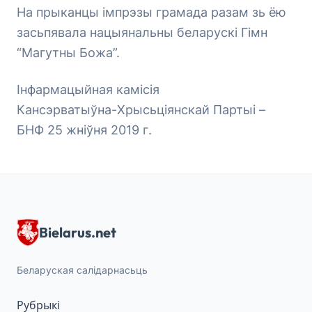
На прыканцы імпрэзы грамада разам зь ёю
засьпявала нацыянальны беларускі Гімн
“Магутны Божа”.
Інфармацыйная камісія
Кансэрватыўна-Хрысьціянскай Партыі –
БНФ 25 жніўня 2019 г.
Bielarus.net
Беларуская салідарнасьць
Рубрыкі