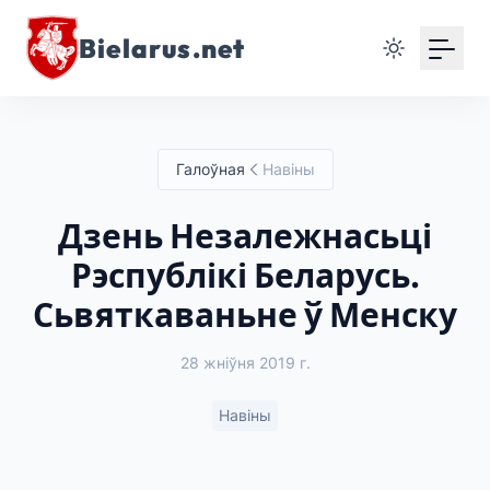
Bielarus.net
Галоўная
Навіны
Дзень Незалежнасьці
Рэспублікі Беларусь.
Сьвяткаваньне ў Менску
28 жніўня 2019 г.
Навіны