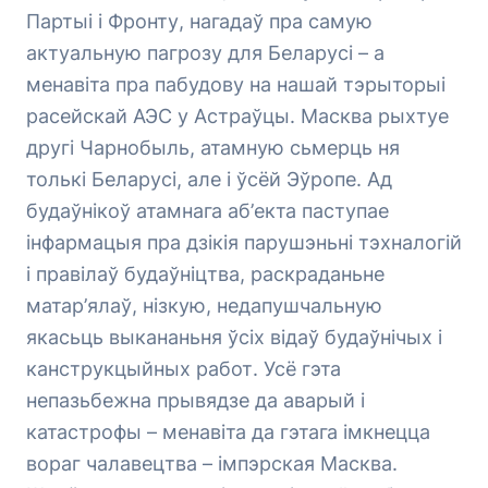
Партыі і Фронту, нагадаў пра самую
актуальную пагрозу для Беларусі – а
менавіта пра пабудову на нашай тэрыторыі
расейскай АЭС у Астраўцы. Масква рыхтуе
другі Чарнобыль, атамную сьмерць ня
толькі Беларусі, але і ўсёй Эўропе. Ад
будаўнікоў атамнага аб’екта паступае
інфармацыя пра дзікія парушэньні тэхналогій
і правілаў будаўніцтва, раскраданьне
матар’ялаў, нізкую, недапушчальную
якасьць выкананьня ўсіх відаў будаўнічых і
канструкцыйных работ. Усё гэта
непазьбежна прывядзе да аварый і
катастрофы – менавіта да гэтага імкнецца
вораг чалавецтва – імпэрская Масква.