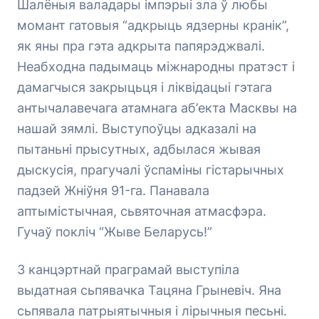
Шалёныя валадары імпэрыі зла ў любы
момант гатовыя “адкрыць ядзерны кранік”,
як яны пра гэта адкрыта папярэджвалі.
Неабходна падымаць міжнародны пратэст і
дамагчыся закрыцьця і ліквідацыі гэтага
антычалавечага атамнага аб’екта Масквы на
нашай зямлі. Выступоўцы адказалі на
пытаньні прысутных, адбылася жывая
дыскусія, прагучалі ўспаміны гістарычных
падзей Жніўня 91-га. Панавала
аптымістычная, сьвяточная атмасфэра.
Гучаў покліч “Жыве Беларусь!”
З канцэртнай праграмай выступіла
выдатная сьпявачка Тацяна Грыневіч. Яна
сьпявала патрыятычныя і лірычныя песьні.