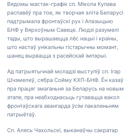
Вядомы мастак-графік сп. Мікола Купава
распавёў пра тое, як творчая эліта Беларусі
падтрымала фронтаўскі рух і Апазыцыю
БНФ у Вярхоўным Савеце. Людзі разумелі
тады, што вырашаецца лёс нацыі і краіны,
што настаў унікальны гістарычны момант,
шанец вырвацца з расейскай імпэрыі.
Ад патрыятычнай моладзі выступіў сп. Ігар
Шчэмелеў, сябра Сойму КХП-БНФ. Ён казаў
пра працяг змаганьня за Беларусь на новым
этапе, пра неабходнасьць гутавацца вакол
фронтаўскага авангарда ўсім пакаленьням
патрыётаў.
Сп. Алесь Чахольскі, выканаўчы сакратар