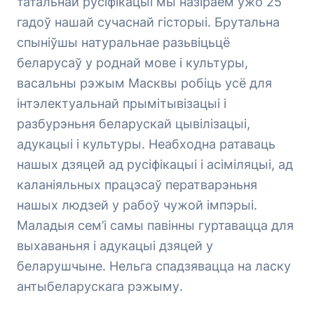
татальнай русіфікацыі мы назіраем ужо 25
гадоў нашай сучаснай гісторыі. Брутальна
спыніўшы натуральнае разьвіцьцё
беларусаў у роднай мове і культуры,
васальны рэжым Масквы робіць усё для
інтэлектуальнай прымітывізацыі і
разбурэньня беларускай цывілізацыі,
адукацыі і культуры. Неабходна ратаваць
нашых дзяцей ад русіфікацыі і асіміляцыі, ад
каланіяльных працэсаў ператварэньня
нашых людзей у рабоў чужой імпэрыі.
Маладыя сем’і самы павінны гуртавацца для
выхаваньня і адукацыі дзяцей у
беларушчыне. Нельга спадзявацца на ласку
антыбеларускага рэжыму.