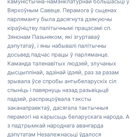
камуністычна-намэнклатурнай большасьці ў
Вярхоўным Савеце. Перамога ў сьценах
парляманту была дасягнута дзякуючы
кіраўніцтву палітычнымі працэсамі сп.
Зянонам Пазьняком, які згуртаваў
дэпутатаў, і яны набывалі палітычны
досьвед падчас працы ў парляманце.
Каманда таленавітых людзей, злучаных
дысцыплінай, адзінай ідэяй, раз за разам
зрывала ўсе спробы антыбеларускіх сіл
спыніць і павярнуць назад разьвіцьцё
падзей, распрацоўвала тэксты
заканапраектаў, дасягала тактычныя
перамогі на карысьць беларускага народа. А
з падтрымкай народнага авангарда
дэпутатам Незалежнасьці ўдалося