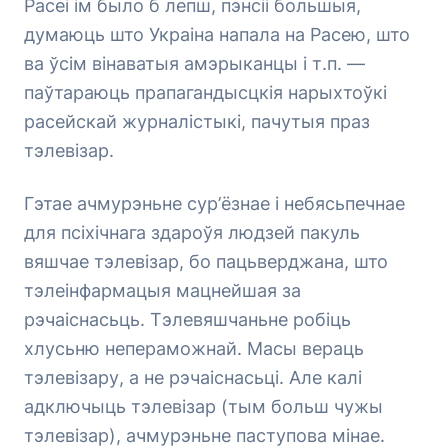
Расеі ім было б лепш, пэнсіі большыя,
думаюць што Украіна напала на Расею, што
ва ўсім вінаватыя амэрыканцы і т.п. —
паўтараюць прапагандысцкія нарыхтоўкі
расейскай журналістыкі, пачутыя праз
тэлевізар.
Гэтае ачмурэньне сур’ёзнае і небясьпечнае
для псіхічнага здароўя людзей пакуль
вяшчае тэлевізар, бо пацьверджана, што
тэлеінфармацыя мацнейшая за
рэчаіснасьць. Тэлевяшчаньне робіць
хлусьню непераможнай. Масы вераць
тэлевізару, а не рэчаіснасьці. Але калі
адключыць тэлевізар (тым больш чужы
тэлевізар), ачмурэньне паступова мінае.