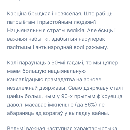
Карціна брыдкая і невясёлая. Што рабіць
патрыётам і прыстойным людзям?
Нацыянальныя страты вялікія. Але ёсьць і
важныя набыткі, здабытыя насуперак
палітыцы і антынароднай волі рэжыму.
Калі параўнаць з 90-мі гадамі, то мы цяпер
маем большую нацыянальную
кансалідацыю грамадзтва на аснове
незалежнай дзяржавы. Сваю дзяржаву сталі
цаніць больш, чым у 90-х прытым фіксуецца
даволі масавае імкненьне (да 86%) яе
абараняць ад ворагаў у выпадку вайны.
Вельмі важная наступная характарыстыка.