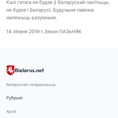
Калі гэтага ня будзе ў беларускай палітыцы,
ня будзе і Беларусі. Будучыня павінна
належыць разумным.
14 ліпеня 2019 г.Зянон ПАЗЬНЯК
Bielarus.net
Беларуская салідарнасьць
Рубрыкі
Архіў