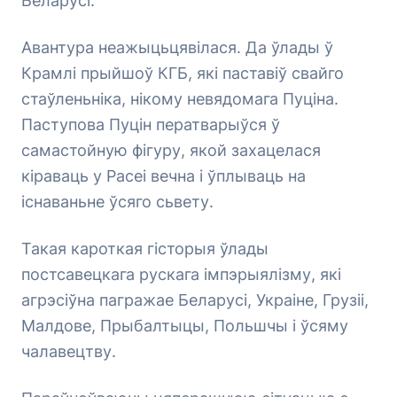
Беларусі.
Авантура неажыцьцявілася. Да ўлады ў
Крамлі прыйшоў КГБ, які паставіў свайго
стаўленьніка, нікому невядомага Пуціна.
Паступова Пуцін ператварыўся ў
самастойную фігуру, якой захацелася
кіраваць у Расеі вечна і ўплываць на
існаваньне ўсяго сьвету.
Такая кароткая гісторыя ўлады
постсавецкага рускага імпэрыялізму, які
агрэсіўна пагражае Беларусі, Украіне, Грузіі,
Малдове, Прыбалтыцы, Польшчы і ўсяму
чалавецтву.