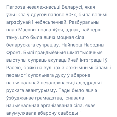
Пагроза незалежнасьці Беларусі, якая
ўзьнікла ў другой палове 90-х, была вельмі
агрэсіўнай і небясьпечнай. Разбуральны
план Масквы праваліўся, аднак, найперш
таму, што была яшчэ моцная сіла
беларускага супраціву. Найперш Народны
Фронт. Былі грандыёзныя шматтысячныя
выступы супраць акупацыйнай інтэграцыі ў
Расею, бойкі на вуліцах з рэжымнымі сіламі і
перамогі супольнага духу ў абароне
нацыянальнай незалежнасьці ад здрады і
рускага авантурызму. Тады было яшчэ
ўзбуджанае грамадзтва, існавала
нацыянальная арганізаваная сіла, якая
акумулявала абарону свабоды і