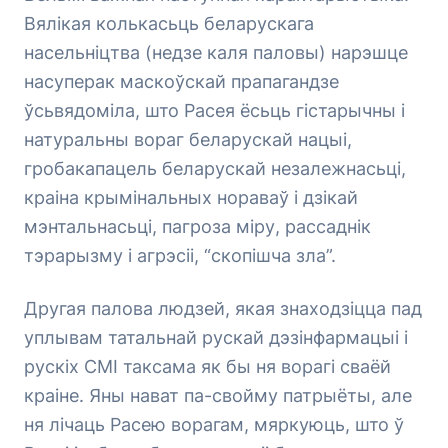
Вялікая колькасьць беларускага
насельніцтва (недзе каля паловы) нарэшце
насуперак маскоўскай прапагандзе
ўсьвядоміла, што Расея ёсьць гістарычны і
натуральны вораг беларускай нацыі,
гробакапацель беларускай незалежнасьці,
краіна крымінальных нораваў і дзікай
мэнтальнасьці, пагроза міру, рассаднік
тэрарызму і агрэсіі, “скопішча зла”.
Другая палова людзей, якая знаходзіцца пад
уплывам татальнай рускай дэзінфармацыі і
рускіх СМІ таксама як бы ня ворагі сваёй
краіне. Яны нават па-свойму патрыёты, але
ня лічаць Расею ворагам, мяркуюць, што ў