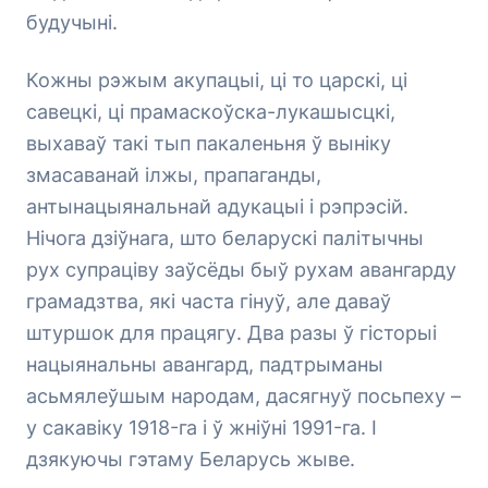
будучыні.
Кожны рэжым акупацыі, ці то царскі, ці
савецкі, ці прамаскоўска-лукашысцкі,
выхаваў такі тып пакаленьня ў выніку
змасаванай ілжы, прапаганды,
антынацыянальнай адукацыі і рэпрэсій.
Нічога дзіўнага, што беларускі палітычны
рух супраціву заўсёды быў рухам авангарду
грамадзтва, які часта гінуў, але даваў
штуршок для працягу. Два разы ў гісторыі
нацыянальны авангард, падтрыманы
асьмялеўшым народам, дасягнуў посьпеху –
у сакавіку 1918-га і ў жніўні 1991-га. І
дзякуючы гэтаму Беларусь жыве.