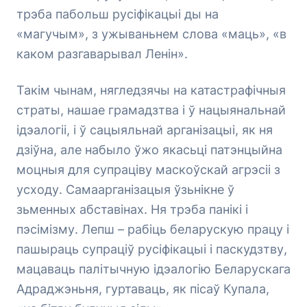
трэба пабольш русіфікацыі ды на
«магучым», з ужываньнем слова «маць», «в
каком разгаварывал Ленін».
Такім чынам, нягледзячы на катастрафічныя
страты, нашае грамадзтва і ў нацыянальнай
ідэалогіі, і ў сацыяльнай арганізацыі, як ня
дзіўна, але набыло ўжо якасьці патэнцыйна
моцныя для супраціву маскоўскай агрэсіі з
усходу. Самаарганізацыя ўзьнікне ў
зьменных абставінах. Ня трэба панікі і
пэсімізму. Лепш – рабіць беларускую працу і
пашыраць супраціў русіфікацыі і паскудзтву,
мацаваць палітычную ідэалогію Беларускага
Адраджэньня, гуртаваць, як пісаў Купала,