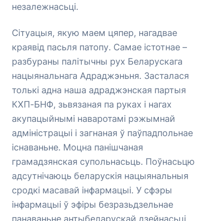
незалежнасьці.
Сітуацыя, якую маем цяпер, нагадвае
краявід пасьля патопу. Самае істотнае –
разбураны палітычны рух Беларускага
нацыянальнага Адраджэньня. Засталася
толькі адна наша адраджэнская партыя
КХП-БНФ, зьвязаная па руках і нагах
акупацыйнымі наваротамі рэжымнай
адміністрацыі і загнаная ў паўпадпольнае
існаваньне. Моцна панішчаная
грамадзянская супольнасьць. Поўнасьцю
адсутнічаюць беларускія нацыянальныя
сродкі масавай інфармацыі. У сфэры
інфармацыі ў эфіры безразьдзельнае
панаваньне антыбеларускай дзейнасьці