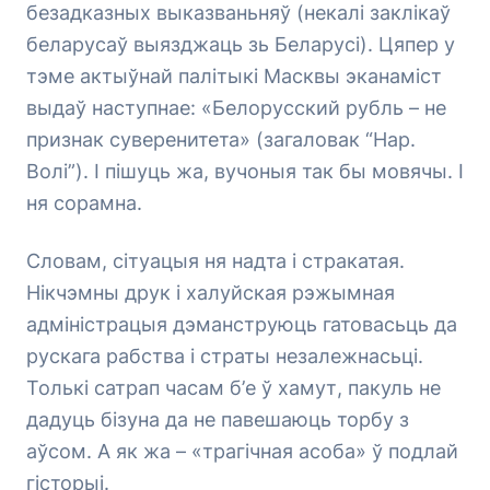
безадказных выказваньняў (некалі заклікаў
беларусаў выязджаць зь Беларусі). Цяпер у
тэме актыўнай палітыкі Масквы эканаміст
выдаў наступнае: «Белорусский рубль – не
признак суверенитета» (загаловак “Нар.
Волі”). І пішуць жа, вучоныя так бы мовячы. І
ня сорамна.
Словам, сітуацыя ня надта і стракатая.
Нікчэмны друк і халуйская рэжымная
адміністрацыя дэманструюць гатовасьць да
рускага рабства і страты незалежнасьці.
Толькі сатрап часам б’е ў хамут, пакуль не
дадуць бізуна да не павешаюць торбу з
аўсом. А як жа – «трагічная асоба» ў подлай
гісторыі.