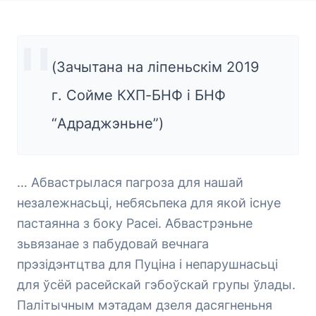
(Зачытана на ліпеньскім 2019
г. Сойме КХП-БНФ і БНФ
“Адраджэньне”)
… Абвастрылася пагроза для нашай
незалежнасьці, небясьпека для якой існуе
пастаянна з боку Расеі. Абвастрэньне
зьвязанае з пабудовай вечнага
прэзідэнтцтва для Пуціна і непарушнасьці
для ўсёй расейскай гэбоўскай групы ўлады.
Палітычным мэтадам дзеля дасягненьня