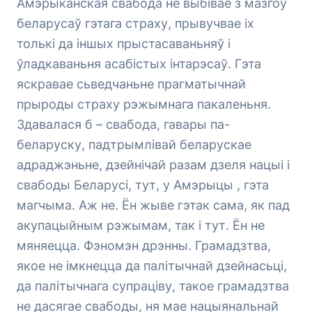
Амэрыканская свабода не выбівае з мазгоў
беларусаў гэтага страху, прывучвае іх
толькі да іншых прыстасаваньняў і
ўладкаваньня асабістых інтарэсаў. Гэта
яскравае сьведчаньне прагматычнай
прыроды страху рэжымнага пакаленьня.
Здавалася б – свабода, гавары па-
беларуску, падтрымлівай беларускае
адраджэньне, дзейнічай разам дзеля нацыі і
свабоды Беларусі, тут, у Амэрыцы , гэта
магчыма. Аж не. Ён жыве гэтак сама, як пад
акупацыйным рэжымам, так і тут. Ён не
мяняецца. Фэномэн дрэнны. Грамадзтва,
якое не імкнецца да палітычнай дзейнасьці,
да палітычнага супраціву, такое грамадзтва
не дасягае свабоды, ня мае нацыянальнай