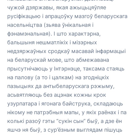
чужой дзяржавы, якая ажыцьцяўляе
русіфікацыю і апрацоўку мазгоў беларускага
насельніцтва (зьява ўнікальная і
фэнамэнальная). І што характэрна,
бальшыня нешматлікіх і мізэрных
недзяржаўных сродкаў масавай інфармацыі
на беларускай мове, што абмежавана
прысутнічаюць у Інтэрнэце, таксама стаяць
на палову (а то і цалкам) на згодніцкіх
пазыцыях да антыбеларускага рэжыму,
асьвятляюць без ацэнак кожны крок
узурпатара і ягонага байструка, складаюць
нікому не патрэбныя мапы, у якіх раёнах і па
колькі разоў гэты “сукін сын” быў, а дзе ён
яшчэ ня быў, з сур’ёзным выглядам пішуць