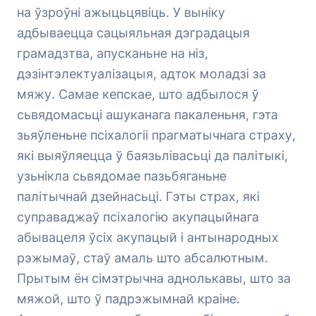
на ўзроўні ажыцьцявіць. У выніку
адбываецца сацыяльная дэградацыя
грамадзтва, апусканьне на ніз,
дэзінтэлектуалізацыя, адток моладзі за
мяжу. Самае кепскае, што адбылося ў
сьвядомасьці ашуканага пакаленьня, гэта
зьяўленьне псіхалогіі прагматычнага страху,
які выяўляецца ў баязьлівасьці да палітыкі,
узьнікла сьвядомае пазьбяганьне
палітычнай дзейнасьці. Гэты страх, які
суправаджаў псіхалогію акупацыйнага
абывацеля ўсіх акупацый і антынародных
рэжымаў, стаў амаль што абсалютным.
Прытым ён сімэтрычна аднолькавы, што за
мяжой, што ў падрэжымнай краіне.