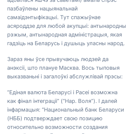
пазбаўлены нацыянальнай
самаідэнтыфікацыі. Тут спажыўнае
асяроддзе для любой акупцыі: антынародны
рэжым, антынародная адміністрацыя, якая
гадзіць на Беларусь і душыць уласны народ.
Зараз яны ўсе прывучаюць людзей да
анэксіі, што плануе Масква. Вось тыповыя
выказваньні і загалоўкі абслужлівай прэсы:
“Едіная валюта Беларусі і Расеі возможна
как фінал інтеграціі” (“Нар. Воля”). І далей
інфармацыя: “Национальный банк Беларуси
(НББ) подтверждает свою позицию
относительно возможности создания