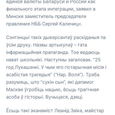
единой валюты Беларуси и России как
финального этапа интеграции, заявил в
Минске заместитель председателя
правления НББ Сергей Калечиц».
Сэнтэнцыі такіх дывэрсантаў раскіданыя па
ўсім друку. Назвы артыкулаў – гэта
інфармацыйная прапаганда. Тое ведаюць
нават школьнікі. Наступны загаловак. “25
год Лукашэнкі. У чым яго гістарычная місія і
асабістая трагедыя” (“Нар. Воля”). Трэба
разумець, што “сукін сын”, які дапамог
Маскве ўгробіць нацыю, ёсьць трагічная
асоба ў гісторыі. Вучыцеся, дзеці.
Ёсьць такі эканаміст Леанід Заіка, майстар