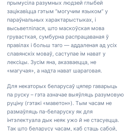
прымусіла разумных людзей глыбей
зацікавіцца гэтым “могучим языком” у
параўнальных характарыстыках, і
высьветлілася, што маскоўская мова
грувасткая, сумбурна распрацаваная ў
правілах і больш таго — аддаленая ад усіх
славянскіх моваў, саступае ім нават у
лексіцы. Зусім яна, аказваецца, не
«магучая», а надта нават шараговая.
Для некаторых беларусаў цяпер гаварыць
па руску – гэта азначае выяўляць разумовую
руціну (гэтакі «маветон»). Тым часам не
размаўляць па-беларуску як для
інтэлектуала дык неяк ужо й не стасуецца.
Так што беларусу часам, каб стаць сабой,