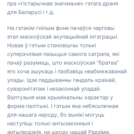
пра «гістарычнае значэньне» гэтага драня
для Беларусі і г.д.
На гэтакім гнілым фоне пачаўся чарговы
этап маскоўскай акупацыйнай інтэграцыі.
Новае ў гэтым становішчы толькі
супярэчлівая пазыцыя самога сатрапа, які
пачаў разумець, што маскоўская “братва”
яго хоча ашукаць і пазбавіць неабмежаванай
улады. Ідзе паддыванны гандаль краінай,
сувэрэнітэтам і незаконнай уладай.
Валтузьня мае крымінальны характар у
форме палітыкі. І гэтым яна небясьпечная
для нашага народу, бо вынікі могуць
наступіць толькі антызаконныя і
антылюдзкія, на шкоду нашай Радзіме.