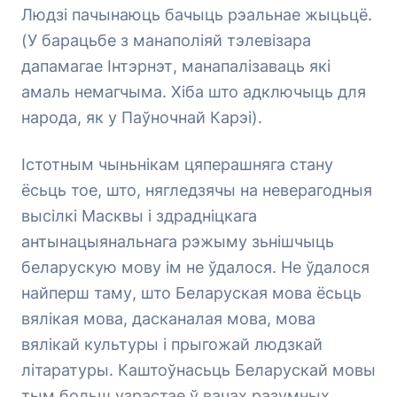
Людзі пачынаюць бачыць рэальнае жыцьцё.
(У барацьбе з манаполіяй тэлевізара
дапамагае Інтэрнэт, манапалізаваць які
амаль немагчыма. Хіба што адключыць для
народа, як у Паўночнай Карэі).
Істотным чыньнікам цяперашняга стану
ёсьць тое, што, нягледзячы на неверагодныя
высілкі Масквы і здрадніцкага
антынацыянальнага рэжыму зьнішчыць
беларускую мову ім не ўдалося. Не ўдалося
найперш таму, што Беларуская мова ёсьць
вялікая мова, дасканалая мова, мова
вялікай культуры і прыгожай людзкай
літаратуры. Каштоўнасьць Беларускай мовы
тым больш узрастае ў вачах разумных