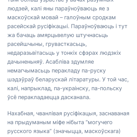
людзей, калі яны параўноўваюць яе з
маскоўскай мовай – галоўным сродкам
расейскай русіфікацыі. Параўноўваюць і тут
жа бачаць амярцьвелую штучнасьць
расейшчыны, грувасткасьць,
недаразьвітасьць у тонкіх сфэрах людзкіх
дачыненьняў. Асабліва здумляе
немагчымасьць перакладу па-руску
шэдэўраў беларускай літаратуры. У той час,
калі, напрыклад, па-украінску, па-польску
ўсё перакладаецца дасканала.
Нахабная, чванлівая русіфікацыя, заснаваная
на прыдуманым міфе нібыта “могучего
русского языка” (значыцца, маскоўскага)