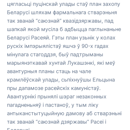
цягласьці пуцінскай улады стаў план захопу
Беларусі шляхам фармальнага стварэньня
так званай “саюзнай” квазідзяржавы, пад
шапкай якой мусіла б адбыцца паглынаньне
Беларусі Расеяй. Гэты план узьнік у колах
рускіх імпэрыялістаў яшчэ ў 90-х гадах
мінулага стагоддзя, быў падтрыманы
марыянэткавай хунтай Лукашэнкі, які меў
авантурныя планы стаць на чале
крамлёўскай улады, сьпіхнуўшы Ельцына
пры дапамозе расейскіх камуністаў.
Авантурнікі прынялі шэраг незаконных
пагадненьняў і пастаноў, у тым ліку
антыканстытуцыйную дамову аб стварэньні
так званай “саюзнай дзяржавы” Расеі і