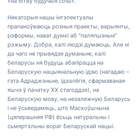
«на бітву будучыя сілы».
Некаторыя нашы інтэлектуалы
прапаноўваюць розныя праекты, варыянты,
рэформы, нават думкі аб “паляпшэньні”
рэжыму. Добра, калі людзі думаюць. Але ні
да чаго не прывядзе думаньне, калі
беларусы ня будуць абапірацца на
Беларускую нацыянальную ідэю (нагадаю –
гэта Адраджэньне, ідэалёгія, сфармаваная
яшчэ ў пачатку ХХ стагоддзя), на
Беларускую мову, на незалежную Беларусь
і не ўсьведамяць, што Маскоўшчына
(цяперашняя РФ) ёсьць натуральны і
сьмяртэльны вораг Беларускай нацыі.