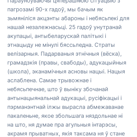
Параўноўваючы цяперашнюю сітуацыю з
пагрозамі 90-х гадоў, мы бачым як
зьмяніліся акцэнты абароны і небясьпекі для
нашай незалежнасьці. 25 гадоў унутранай
акупацыі, антыбеларускай палітыкі і
этнацыду не мінулі бяссьледна. Страты
велізарныя. Падарваныя этнічныя (вёска),
грамадзкія (правы, свабоды), адукацыйныя
(школа), эканамічныя асновы нацыі. Нацыя
аслаблена. Самае трывожнае і
небясьпечнае, што ў выніку збочанай
антынацыянальнай адукацыі, русіфікацыі і
пэрманэнтнай ілжы вырасла абмежаванае
пакаленьне, якое збольшага няздольнае ні
на што, ня думае пра агульныя інтарэсы,
акрамя прыватных, якія таксама ня ў стане