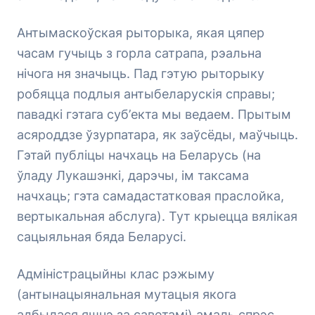
Антымаскоўская рыторыка, якая цяпер
часам гучыць з горла сатрапа, рэальна
нічога ня значыць. Пад гэтую рыторыку
робяцца подлыя антыбеларускія справы;
павадкі гэтага суб’екта мы ведаем. Прытым
асяроддзе ўзурпатара, як заўсёды, маўчыць.
Гэтай публіцы начхаць на Беларусь (на
ўладу Лукашэнкі, дарэчы, ім таксама
начхаць; гэта самадастатковая праслойка,
вертыкальная абслуга). Тут крыецца вялікая
сацыяльная бяда Беларусі.
Адміністрацыйны клас рэжыму
(антынацыянальная мутацыя якога
адбылася яшчэ за саветамі) амаль спрэс