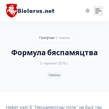
Bielarus.net
Галоўная
Навіны
Формула бяспамяцтва
3 чэрвеня 2019 г.
Навіны
Нават калі б “Несьмяротны полк” не быў так