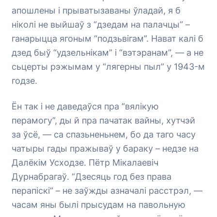
апошлены і прыватызаваны ўладай, я б
ніколі не выйшаў з “дзедам на палачцы” –
ганарыцца ягоным “подзьвігам”. Нават калі б
дзед быў “удзельнікам” і “вэтэранам”, — а не
сьцерты рэжымам у “лягерны пыл” у 1943-м
годзе.
Ён так і не даведаўся пра “вялікую
перамогу”, ды й пра пачатак вайны, хутчэй
за ўсё, — са спазьненьнем, бо да таго часу
чатыры гады пражываў у бараку – недзе на
Далёкім Усходзе. Пётр Мікалаевіч
Дурнабрагаў. “Дзесяць год без права
перапіскі” – не заўжды азначалі расстрэл, —
часам яны былі прысудам на павольную