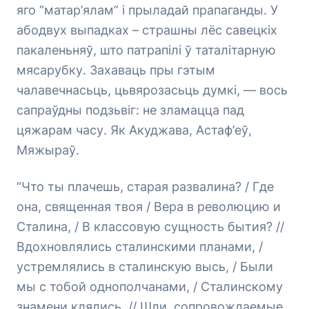
яго “матар’ялам” і прыладай прапаганды. У
абодвух выпадках – страшны лёс савецкіх
пакаленьняў, што патрапілі ў таталітарную
мясарубку. Захаваць пры гэтым
чалавечнасьць, цьвярозасьць думкі, — вось
сапраўдны подзьвіг: не зламацца пад
цяжарам часу. Як Акуджава, Астаф’еў,
Мяжыраў.
“Что ты плачешь, старая развалина? / Где
она, священная твоя / Вера в революцию и
Сталина, / В классовую сущность бытия? //
Вдохновлялись сталинскими планами, /
устремлялись в сталинскую высь, / Были
мы с тобой однополчанами, / Сталинскому
знамени клялись. // Шли, сопровождаемые