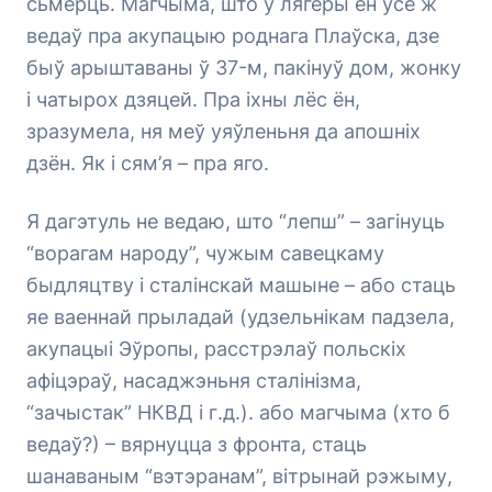
сьмерць. Магчыма, што ў лягеры ён усё ж
ведаў пра акупацыю роднага Плаўска, дзе
быў арыштаваны ў 37-м, пакінуў дом, жонку
і чатырох дзяцей. Пра іхны лёс ён,
зразумела, ня меў уяўленьня да апошніх
дзён. Як і сям’я – пра яго.
Я дагэтуль не ведаю, што “лепш” – загінуць
“ворагам народу”, чужым савецкаму
быдляцтву і сталінскай машыне – або стаць
яе ваеннай прыладай (удзельнікам падзела,
акупацыі Эўропы, расстрэлаў польскіх
афіцэраў, насаджэньня сталінізма,
“зачыстак” НКВД і г.д.). або магчыма (хто б
ведаў?) – вярнуцца з фронта, стаць
шанаваным “вэтэранам”, вітрынай рэжыму,