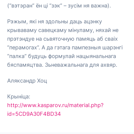
(“вэтэран” ён ці “зэк” – зусім ня важна).
Рэжым, які ня здольны даць ацэнку
крываваму савецкаму мінуламу, няхай не
прэтэндуе на сьвяточную памяць аб сваіх
“перамогах”. А да гэтага пампезныя шарэнгі
“палка” будуць формулай нацыянальнага
бяспамяцтва. Зьневажальнага для ахвяр.
Аляксандр Хоц
Крыніца:
http://www.kasparov.ru/material.php?
id=5CD9A30F4BD34