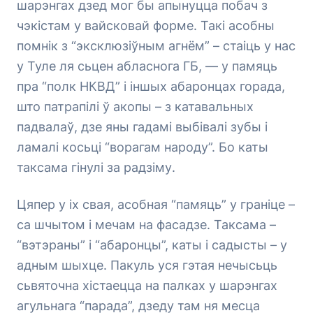
шарэнгах дзед мог бы апынуцца побач з
чэкістам у вайсковай форме. Такі асобны
помнік з “эксклюзіўным агнём” – стаіць у нас
у Туле ля сьцен абласнога ГБ, — у памяць
пра “полк НКВД” і іншых абаронцах горада,
што патрапілі ў акопы – з катавальных
падвалаў, дзе яны гадамі выбівалі зубы і
ламалі косьці “ворагам народу”. Бо каты
таксама гінулі за радзіму.
Цяпер у іх свая, асобная “памяць” у граніце –
са шчытом і мечам на фасадзе. Таксама –
“вэтэраны” і “абаронцы”, каты і садысты – у
адным шыхце. Пакуль уся гэтая нечысьць
сьвяточна хістаецца на палках у шарэнгах
агульнага “парада”, дзеду там ня месца