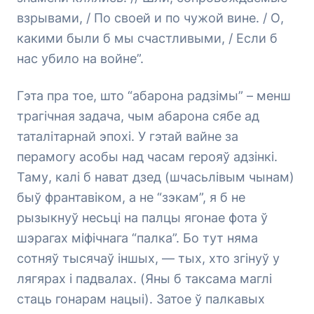
взрывами, / По своей и по чужой вине. / О,
какими были б мы счастливыми, / Если б
нас убило на войне”.
Гэта пра тое, што “абарона радзімы” – менш
трагічная задача, чым абарона сябе ад
таталітарнай эпохі. У гэтай вайне за
перамогу асобы над часам герояў адзінкі.
Таму, калі б нават дзед (шчасьлівым чынам)
быў франтавіком, а не “зэкам”, я б не
рызыкнуў несьці на палцы ягонае фота ў
шэрагах міфічнага “палка”. Бо тут няма
сотняў тысячаў іншых, — тых, хто згінуў у
лягярах і падвалах. (Яны б таксама маглі
стаць гонарам нацыі). Затое ў палкавых