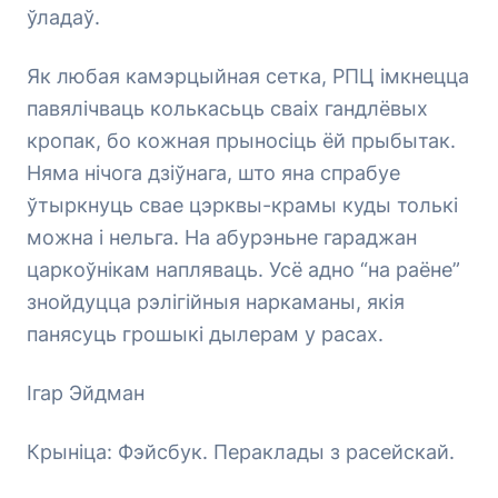
ўладаў.
Як любая камэрцыйная сетка, РПЦ імкнецца
павялічваць колькасьць сваіх гандлёвых
кропак, бо кожная прыносіць ёй прыбытак.
Няма нічога дзіўнага, што яна спрабуе
ўтыркнуць свае цэрквы-крамы куды толькі
можна і нельга. На абурэньне гараджан
царкоўнікам напляваць. Усё адно “на раёне”
знойдуцца рэлігійныя наркаманы, якія
панясуць грошыкі дылерам у расах.
Ігар Эйдман
Крыніца: Фэйсбук. Пераклады з расейскай.