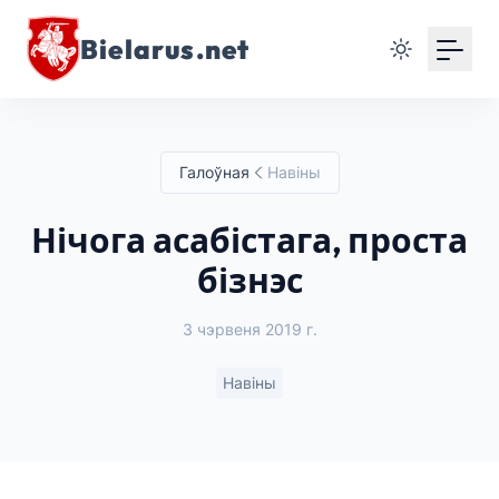
Bielarus.net
Галоўная
Навіны
Нічога асабістага, проста
бізнэс
3 чэрвеня 2019 г.
Навіны