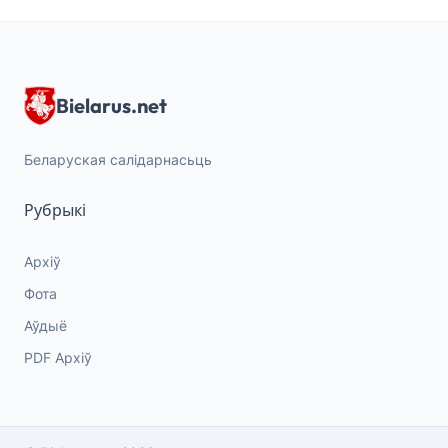
Bielarus.net
Беларуская салідарнасьць
Рубрыкі
Архіў
Фота
Аўдыё
PDF Архіў