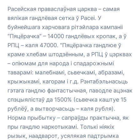
Расейская праваслаўная царква – самая
вялікая гандлёвая сетка ў Расеі. У
буйнейшага харчовага рітэйлара кампаніі
“Пяцёрачка” – 14000 гандлёвых кропак, а ў
РПЦ – каля 47000. “Пяцёрачка гандлюе ў
краме хлебам штодзённым, а РПЦ ў цэрквах
– опіюмам для народа і спадарожнымі
таварамі: малебнамі, сьвечкамі, абразамі,
крыжыкамі, кагорам і г.д. Рэнтабэльнасьць
гэтага гандлю фантастычная, паводле ацэнак
спэцыялістаў да 1500% (сьвечка каштуе 15
рублёў, а вытворчасьць – каля рубля).
Норма прыбытку – сапраўды практычна, як
пры гандлю наркотыкамі. Толькі ніякіх
рызык, наадварот, усялякая падтрымка