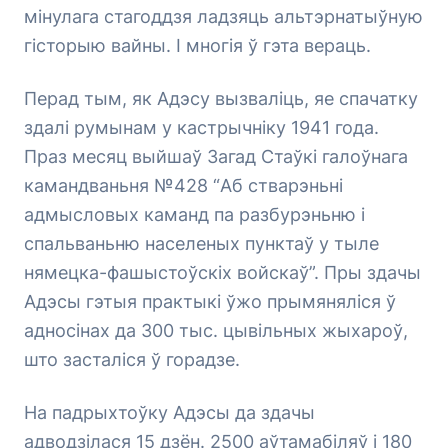
мінулага стагоддзя ладзяць альтэрнатыўную
гісторыю вайны. І многія ў гэта вераць.
Перад тым, як Адэсу вызваліць, яе спачатку
здалі румынам у кастрычніку 1941 года.
Праз месяц выйшаў Загад Стаўкі галоўнага
камандваньня №428 “Аб стварэньні
адмысловых каманд па разбурэньню і
спальваньню населеных пунктаў у тыле
нямецка-фашыстоўскіх войскаў”. Пры здачы
Адэсы гэтыя практыкі ўжо прымяняліся ў
адносінах да 300 тыс. цывільных жыхароў,
што засталіся ў горадзе.
На падрыхтоўку Адэсы да здачы
адводзілася 15 дзён. 2500 аўтамабіляў і 180