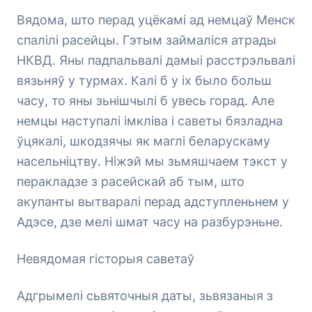
Вядома, што перад уцёкамі ад немцаў Менск
спалілі расейцы. Гэтым займаліся атрады
НКВД. Яны падпальвалі дамыі расстрэльвалі
вязьняў у турмах. Калі б у іх было больш
часу, то яны зьнішчылі б увесь горад. Але
немцы наступалі імкліва і саветы бязладна
ўцякалі, шкодзячы як маглі беларускаму
насельніцтву. Ніжэй мы зьмяшчаем тэкст у
перакладзе з расейскай аб тым, што
акупанты вытваралі перад адступленьнем у
Адэсе, дзе мелі шмат часу на разбурэньне.
Невядомая гісторыя саветаў
Адгрымелі сьвяточныя даты, зьвязаныя з