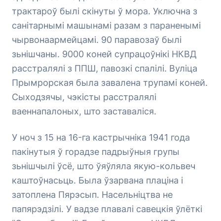
трактароў былі скінуты ў мора. Уключна з
санітарнымі машынамі разам з параненымі
чырвонаармейцамі. 90 паравозаў былі
зьнішчаны. 9000 коней супрацоўнікі НКВД
расстралялі з ППШ, павозкі спалілі. Вуліца
Прымрорская была завалена трупамі коней.
Сыходзячы, чэкісты расстралялі
ваеннапалоных, што заставаліся.
У ноч з 15 на 16-га кастрычніка 1941 года
пакінутыя ў горадзе падрыўныя групы
зьнішчылі ўсё, што ўяўляла якую-кольвеч
каштоўнасьць. Была ўзарвана плаціна і
затоплена Пярэсып. Насельніцтва не
папярэдзілі. У вадзе плавалі савецкія ўлёткі