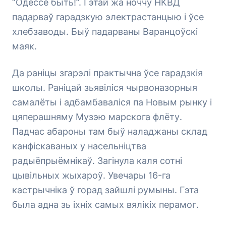
“Одессе быть!”. Гэтай жа ноччу НКВД
падарваў гарадзкую электрастанцыю і ўсе
хлебзаводы. Быў падарваны Варанцоўскі
маяк.
Да раніцы згарэлі практычна ўсе гарадзкія
школы. Раніцай зьявіліся чырвоназорныя
самалёты і адбамбаваліся па Новым рынку і
цяперашняму Музэю марскога флёту.
Падчас абароны там быў наладжаны склад
канфіскаваных у насельніцтва
радыёпрыёмнікаў. Загінула каля сотні
цывільных жыхароў. Увечары 16-га
кастрычніка ў горад зайшлі румыны. Гэта
была адна зь іхніх самых вялікіх перамог.