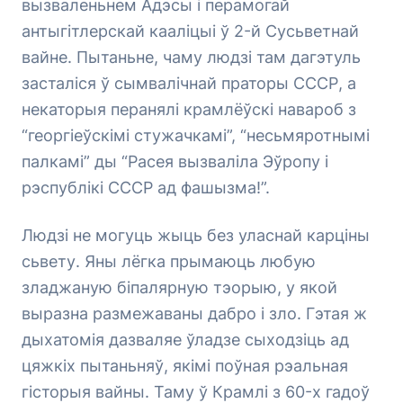
вызваленьнем Адэсы і перамогай
антыгітлерскай кааліцыі ў 2-й Сусьветнай
вайне. Пытаньне, чаму людзі там дагэтуль
засталіся ў сымвалічнай праторы СССР, а
некаторыя перанялі крамлёўскі навароб з
“георгіеўскімі стужачкамі”, “несьмяротнымі
палкамі” ды “Расея вызваліла Эўропу і
рэспублікі СССР ад фашызма!”.
Людзі не могуць жыць без уласнай карціны
сьвету. Яны лёгка прымаюць любую
зладжаную біпалярную тэорыю, у якой
выразна размежаваны дабро і зло. Гэтая ж
дыхатомія дазваляе ўладзе сыходзіць ад
цяжкіх пытаньняў, якімі поўная рэальная
гісторыя вайны. Таму ў Крамлі з 60-х гадоў