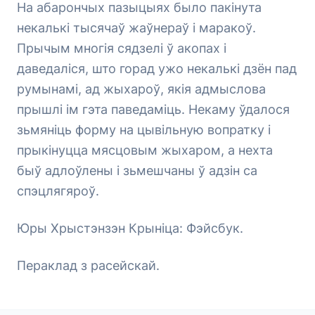
На абарончых пазыцыях было пакінута
некалькі тысячаў жаўнераў і маракоў.
Прычым многія сядзелі ў акопах і
даведаліся, што горад ужо некалькі дзён пад
румынамі, ад жыхароў, якія адмыслова
прышлі ім гэта паведаміць. Некаму ўдалося
зьмяніць форму на цывільную вопратку і
прыкінуцца мясцовым жыхаром, а нехта
быў адлоўлены і зьмешчаны ў адзін са
спэцлягяроў.
Юры Хрыстэнзэн Крыніца: Фэйсбук.
Пераклад з расейскай.