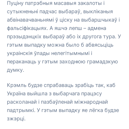
Пуціну патрэбныя масавыя закалоты і
сутыкненьні падчас выбараў, выкліканыя
абвінавачваньнямі ў ціску на выбаршчыкаў і
фальсіфікацыях. А яшчэ лепш – адмена
прэзыдэнцкіх выбараў або іх другога тура. У
гэтым выпадку можна было б абвясьціць
украінскія ўлады нелегітымнымі і
пераканаць у гэтым заходнюю грамадзкую
думку.
Крэмль будзе спрабаваць зрабіць так, каб
Україна выйшла з выбарчага працэсу
расколанай і пазбаўленай міжнароднай
падтрымкі. У гэтым выпадку яе лёгка будзе
зжэрці.