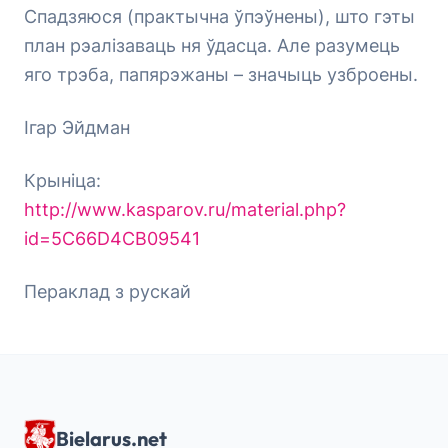
Спадзяюся (практычна ўпэўнены), што гэты
план рэалізаваць ня ўдасца. Але разумець
яго трэба, папярэжаны – значыць узброены.
Ігар Эйдман
Крыніца:
http://www.kasparov.ru/material.php?
id=5C66D4CB09541
Пераклад з рускай
Bielarus.net