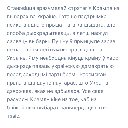
Становіцца зразумелай стратэгія Крамля на
выбарах ва Украіне. Гэта не падтрымка
нейкага аднаго прыдатнага кандыдата, але
спроба дыскрэдытаваць, а лепш наогул
сарваць выбары. Пуціну ў прынцыпе зараз
не патрэбны легітымны прэзыдэнт ва
Украіне. Яму неабходна кінуць краіну ў хаос,
дыскрэдытаваць украінскую дэмакратыю
перад заходнімі партнёрамі. Расейскай
прапаганда даўно паўтарае, што Украіна –
дзяржава, якая не адбылася. Усе свае
рэсурсы Крэмль кіне на тое, каб на
бліжэйшых выбарах пацьвердзіць гэты
тэзіс.