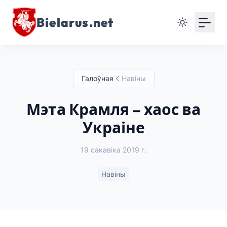
Bielarus.net
Галоўная
Навіны
Мэта Крамля – хаос ва
Украіне
19 сакавіка 2019 г.
Навіны