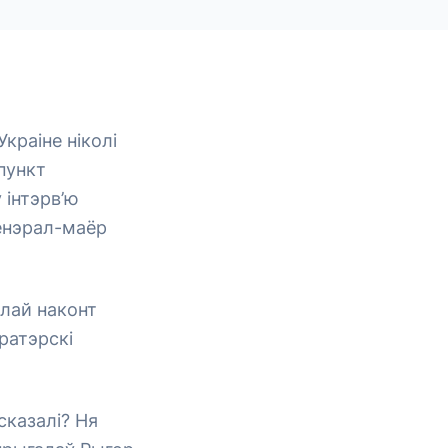
краіне ніколі
пункт
 інтэрв’ю
генэрал-маёр
рылай наконт
ратэрскі
сказалі? Ня