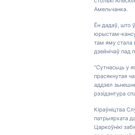
столькі АлескіІ
Амельчанка.
Ён дадаў, што ў
юрыстам-кансул
там яму стала 
дзейнічаў пад п
“Сутнасьць у я
прасякнутая ча
аддзел зьнешне
рэзідэнтура сп
Кіраўніцтва Сл
патрыярхата д
Царкоўнікі за