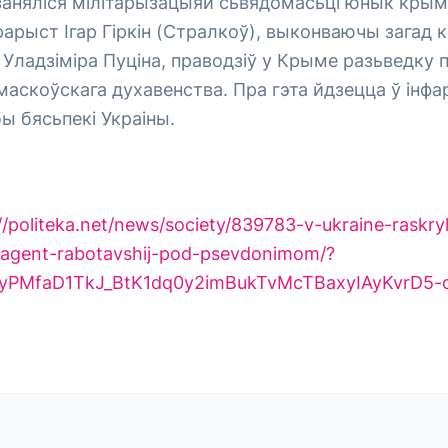
 заняліся мілітарызацыяй сьвядомасьці юнык крым
рарыст Ігар Гіркін (Стралкоў), выконваючы загад 
 Уладзіміра Пуціна, праводзіў у Крыме разьведку 
аскоўскага духавенства. Пра гэта йдзецца ў ін
ы бясьпекі Украіны.
//politeka.net/news/society/839783-v-ukraine-raskry
le-agent-rabotavshij-pod-psevdonimom/?
JyPMfaD1TkJ_BtK1dq0y2imBukTvMcTBaxyIAyKvrD5-