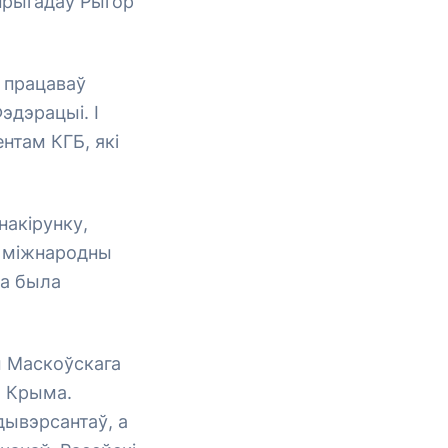
— прыгадаў Рыгор
н працаваў
эдэрацыі. І
нтам КГБ, які
накірунку,
, міжнародны
та была
ы Маскоўскага
ю Крыма.
дывэрсантаў, а