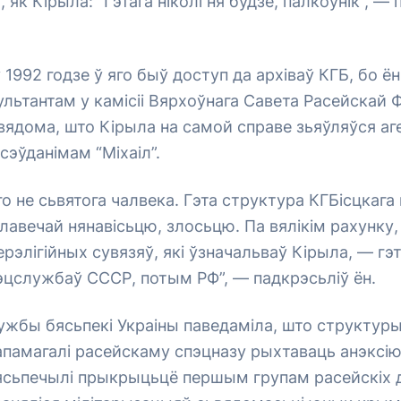
І, як Кірыла: “Гэтага ніколі ня будзе, палкоўнік”, 
 1992 годзе ў яго быў доступ да архіваў КГБ, бо ё
ьтантам у камісіі Вярхоўнага Савета Расейскай Ф
вядома, што Кірыла на самой справе зьяўляўся аге
сэўданімам “Міхаіл”.
го не сьвятога чалвека. Гэта структура КГБісцкага 
лавечай нянавісьцю, злосьцю. Па вялікім рахунку
рэлігійных сувязяў, які ўзначальваў Кірыла, — гэ
эцслужбаў СССР, потым РФ”, — падкрэсьліў ён.
ужбы бясьпекі Украіны паведаміла, што структур
апамагалі расейскаму спэцназу рыхтаваць анэксі
бясьпечылі прыкрыцьцё першым групам расейскіх 