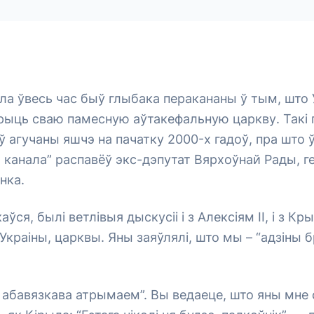
а ўвесь час быў глыбака перакананы ў тым, што У
рыць сваю памесную аўтакефальную царкву. Такі 
 агучаны яшчэ на пачатку 2000-х гадоў, пра што ў
 канала” распавёў экс-дэпутат Вярхоўнай Рады, 
нка.
каўся, былі ветлівыя дыскусіі і з Алексіям ІІ, і з К
Украіны, царквы. Яны заяўлялі, што мы – “адзіны б
 абавязкава атрымаем”. Вы ведаеце, што яны мне 