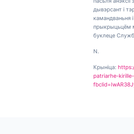
пасьля анэксіі
дывэрсант і тэ
камандваньня і
прыкрыцьцём м
буклеце Служб
N.
Крыніца:
https:
patriarhe-kiril
fbclid=IwAR38