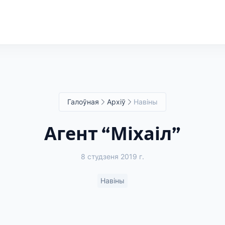
Галоўная
Архіў
Навіны
Агент “Міхаіл”
8 студзеня 2019 г.
Навіны