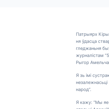
Патрыярх Кірыл
ня ўдасца ства
гледжаньня быў
журналістам “5
Рыгор Амельча
Я зь імі сустра
незалежнасьці 
народ”.
Я кажу: “Мы яе