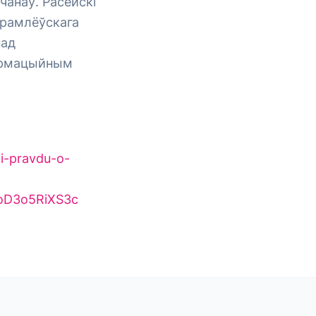
чанаў. Расейскі
крамлёўскага
пад
фармацыйным
li-pravdu-o-
oD3o5RiXS3c