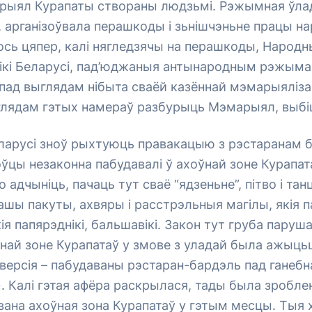
ыял Курапаты створаны людзьмі. Рэжымная ўлад
 арганізоўвала перашкоды і зьнішчэньне працы н
 вось цяпер, калі нягледзячы на перашкоды, Наро
нікі Беларусі, пад’юджаныя антынародным рэжыма
пад выглядам нібыта сваёй казённай мэмарыялізац
глядам гэтых намераў разбурыць Мэмарыял, выбіц
еларусі зноў рыхтуюць правакацыю з рэстаранам 
оўцы незаконна пабудавалі ў ахоўнай зоне Курапат
адчыніць, пачаць тут сваё “ядзеньне”, пітво і тан
ашы пакуты, ахвяры і расстрэльныя магілы, якія па
ія папярэднікі, бальшавікі. Закон тут груба паруш
ўнай зоне Курапатаў у змове з уладай была ажыць
ерсія – пабудаваны рэстаран-бардэль пад ганебн
 Калі гэтая афёра раскрылася, тады была зробле
авана ахоўная зона Курапатаў у гэтым месцы. Тыя х