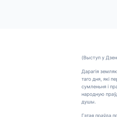
(Выступ у Дзен
Дарагія земляк
таго дня, які п
сумленьня і пр
народную праўд
душы.
Гэтая праўда п