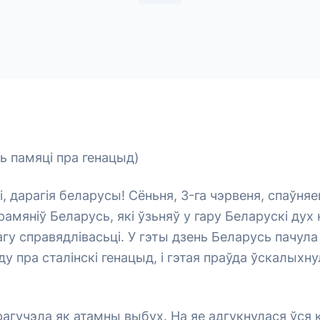
ь памяці пра генацыд)
і, дарагія беларусы! Сёньня, 3-га чэрвеня, спаўняе
ерамяніў Беларусь, які ўзьняў у гару Беларускі дух
агу справядлівасьці. У гэты дзень Беларусь пачул
у пра сталінскі генацыд, і гэтая праўда ўскалыхн
рагучэла як атамны выбух. На яе адгукнулася ўся к