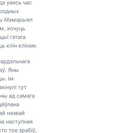
а увесь час
ародных
дны Мэмарыял
м, хочуць
ыі гэтага
ь клін клінам.
бардэльнага
аў. Яны
цы. Ім
кінулі тут
аны ад самага
цёўлена
ай назвай
на наступная
то тое зрабіў,