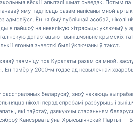
акольныя вёскі і апыталі шмат сьведак. Потым п
панаваў яму падпісаць разам напісаны мной артык
эз адмовіўся. Ён ня быў публічнай асобай, ніколі ні
ады я пайшоў на невялікую хітрасьць: уключыў у 
талінскую дэпартацыю і вынішчэньне крымскіх тат
лькі і ягоныя зьвесткі былі ўключаны ў тэкст.
ч хаваў таямніцу пра Курапаты разам са мной, зас
ы. Ён памёр у 2000-м годзе ад невылечнай хвароб
 расстраляных беларусаў, зноў чакаюць выпрабав
спыняцца ніколі перад спробамі разбурыць і зьн
аты, які паўстаў, дзякуючы стараньням беларуск
 сяброў Кансэрватыўна-Хрысьціянскай Партыі — 