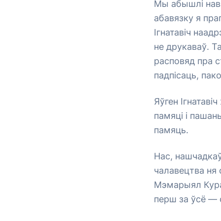
Мы абышлі нав
абавязку я пра
Ігнатавіч наадр
не друкаваў. Т
расповяд пра с
падпісаць, пако
Яўген Ігнатаві
памяці і пашан
памяць.
Нас, нашчадкаў
чалавецтва ня 
Мэмарыял Курап
перш за ўсё —