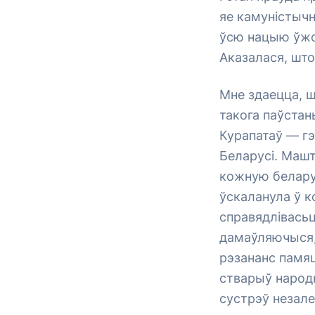
яе камуністычн
ўсю нацыю ўжо 
Аказалася, што
Мне здаецца, ш
такога паўстан
Курапатаў — гэ
Беларусі. Машт
кожную беларус
ўскаланула ў к
справядлівасьц
дамаўляючыся,
рэзананс памяц
стварыў народн
сустрэў незал