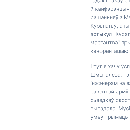
гадах і чакаў 
й канфэрэнцыяй
рашэньняў з Ма
Курапатаў, апы
артыкул “Курап
мастацтва” пры
канфрантацыю 
І тут я хачу ў
Шмыгалёва. Гэ
інжэнерам на з
савецкай арміі.
сьведкаў расст
выпадала. Мусі
ўмеў трымаць 