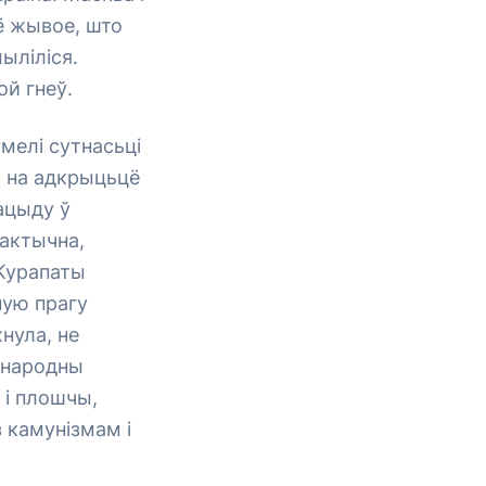
сё жывое, што
ыліліся.
й гнеў.
умелі сутнасьці
я на адкрыцьцё
ацыду ў
рактычна,
 Курапаты
ную прагу
нула, не
 народны
 і плошчы,
 камунізмам і