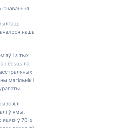
 існаваньня.
абылгаць
пачалося наша
’яў і з тых
так ёсьць па
 расстраляных
ы магільнік і
урапаты.
рывозілі
алі ў ямы.
к яшчэ ў 70-х