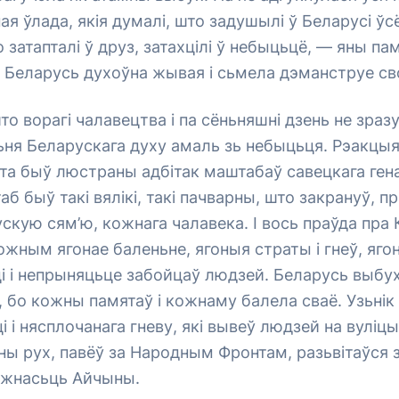
ая ўлада, якія думалі, што задушылі ў Беларусі ў
затапталі ў друз, затахцілі ў небыцьцё, — яны пам
 Беларусь духоўна жывая і сьмела дэманструе сво
то ворагі чалавецтва і па сёньняшні дзень не зраз
ьня Беларускага духу амаль зь небыцьця. Рэакцы
та быў люстраны адбітак маштабаў савецкага ген
аб быў такі вялікі, такі пачварны, што закрануў, п
кую сям’ю, кожнага чалавека. І вось праўда пра
ожным ягонае баленьне, ягоныя страты і гнеў, яго
і і непрыняцьце забойцаў людзей. Беларусь выбух
 бо кожны памятаў і кожнаму балела сваё. Узьнік
і і нясплочанага гневу, які вывеў людзей на вуліцы
ы рух, павёў за Народным Фронтам, разьвітаўся з
ежнасьць Айчыны.