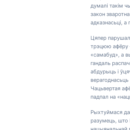
думалі такім ч
закон зваротна
адказнасьці, а
Цяпер парушаль
трэцюю афёру –
«самабуд», а в
гандаль распач
абдурыць і ўц
верагоднасьць 
Чацьвертая афё
падпал на «нац
Рыхтуймася да 
разумець, што
нацыянальнай г