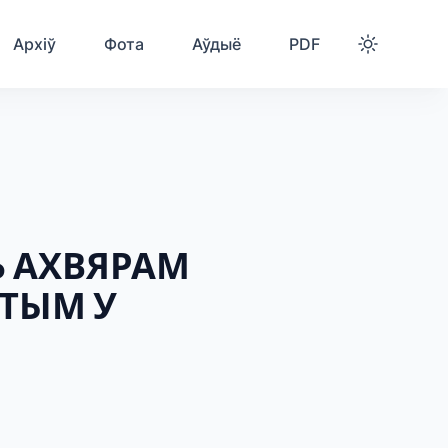
Архіў
Фота
Аўдыё
PDF
Ь АХВЯРАМ
ІТЫМ У