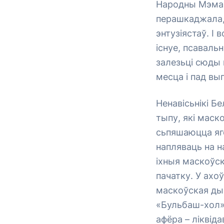
Народны Мэмар
перашкаджала,
энтузіястаў. І
існуе, псаваль
залезьці сюды 
месца і пад вы
Ненавісьнікі Б
тыпу, які маск
сьпяшаюцца яго 
напляваць на н
іхныя маскоўск
пачатку. У ахо
маскоўская дыв
«Бульбаш-хол».
афёра – ліквід