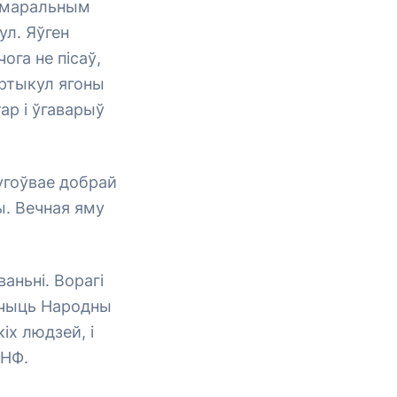
а маральным
ул. Яўген
чога не пісаў,
артыкул ягоны
ар і ўгаварыў
лугоўвае добрай
ы. Вечная яму
аньні. Ворагі
ішчыць Народны
іх людзей, і
БНФ.