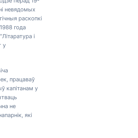
годзе перад 19-
ьні невядомых
гічныя раскопкі
 1988 года
Літаратура і
 у
іча
ек, працаваў
ыў капітанам у
пытваць
чна не
апарнік, які