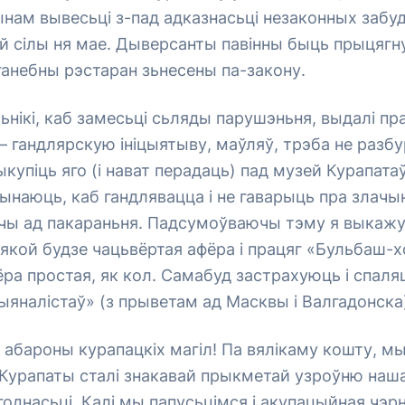
ынам вывесьці з-пад адказнасьці незаконных заб
й сілы ня мае. Дыверсанты павінны быць прыцягн
 ганебны рэстаран зьнесены па-закону.
нікі, каб замесьці сьляды парушэньня, выдалі пра
 гандлярскую ініцыятыву, маўляў, трэба не разб
ыкупіць яго (і нават перадаць) пад музей Курапата
ынаюць, каб гандлявацца і не гаварыць пра злачын
ячы ад пакараньня. Падсумоўваючы тэму я выкаж
якой будзе чацьвёртая афёра і працяг «Бульбаш-х
ра простая, як кол. Самабуд застрахуюць і спаля
ыяналістаў» (з прыветам ад Масквы і Валгадонска
абароны курапацкіх магіл! Па вялікаму кошту, мы
 Курапаты сталі знакавай прыкметай узроўню наш
однасьці. Калі мы папусьцімся і акупацыйная чэр