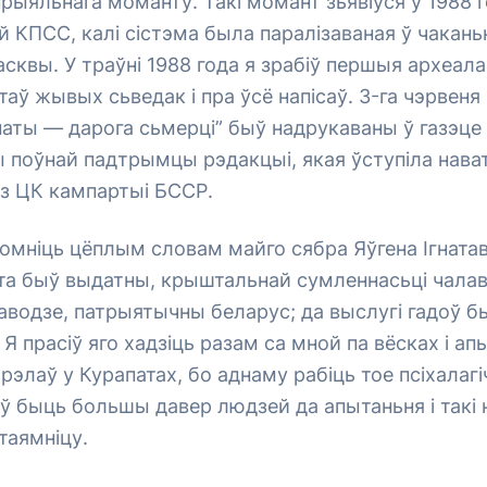
спрыяльнага моманту. Такі момант зьявіўся ў 1988 
 КПСС, калі сістэма была паралізаваная ў чакан
сквы. У траўні 1988 года я зрабіў першыя археала
таў жывых сьведак і пра ўсё напісаў. 3-га чэрвеня
аты — дарога сьмерці” быў надрукаваны ў газэце “
 поўнай падтрымцы рэдакцыі, якая ўступіла нават
з ЦК кампартыі БССР.
спомніць цёплым словам майго сябра Яўгена Ігнатав
та быў выдатны, крыштальнай сумленнасьці чалав
аводзе, патрыятычны беларус; да выслугі гадоў б
 Я прасіў яго хадзіць разам са мной па вёсках і а
рэлаў у Курапатах, бо аднаму рабіць тое псіхалагі
ў быць большы давер людзей да апытаньня і такі н
таямніцу.