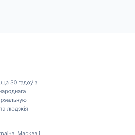
цца 30 гадоў з
 народнага
а рэальную
ула людзкія
раіна. Масква і