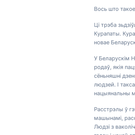
Вось што такое
Ці трэба зьдзі
Курапаты. Кура
новае Беларуск
У Беларускім 
родаў, якія пац
сёньняшні дзен
людзей. І такс
нацыянальны м
Расстрэлы ў гэ
машынамі, расст
Людзі з ваколіч