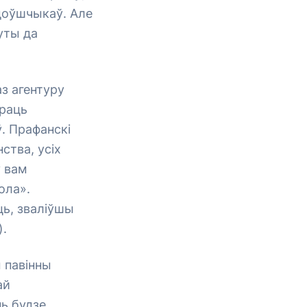
удоўшчыкаў. Але
уты да
з агентуру
ураць
ў. Прафанскі
ства, усіх
у вам
ола».
ць, зваліўшы
).
 павінны
ай
нь будзе