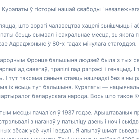
 Курапаты ў гісторыі нашай свабоды і незалежнага
ўляцца, што ворагі чалавецтва хацелі зьнішчыць і 
паты ёсьць сымвал і сакральнае месца, зь якога 
ае Адраджэньне ў 80-х гадах мінулага стагоддзя.
Народным Фронце бальшыня людзей была з тых сем
ярпелі ад саветаў, трапілі пад рэпрэсіі і генацыд. І 
ь. І тут таксама сёньня стаяць нашчадкі без віны
ама іх ёсьць тут бальшыня. Курапаты — нацыянальн
артыралог беларускага народа. Вось што такое К
тым месцы пачаліся ў 1937 годзе. Арыштаваных п
рэльвалі з наганаў у патыліцу дзень і ноч і ськідв
ных вёсак усё чулі і ведалі. Я апытаў шмат сьведа