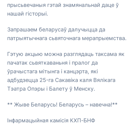
прысьвечаныя гэтай знамянальнай даце ў
нашай гісторыі.
Запрашаем беларусаў далучыцца да
патрыятычнага сьвяточнага мерапрыемства.
Гэтую акцыю можна разглядаць таксама як
пачатак сьвяткаваньня і пралог да
ўрачыстага мітынга і канцэрта, які
адбудзецца 25-га Сакавіка каля Вялікага
Тэатра Опэры і Балету ў Менску.
** Жыве Беларусь! Беларусь – навечна!**
Інфармацыйная камісія КХП-БНФ