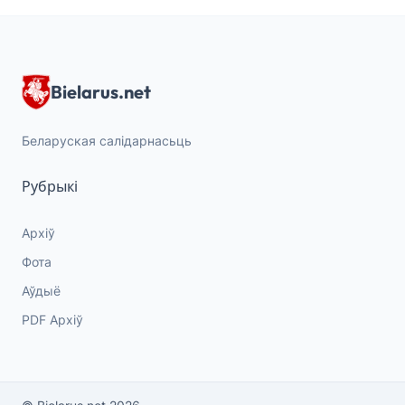
Bielarus.net
Беларуская салідарнасьць
Рубрыкі
Архіў
Фота
Аўдыё
PDF Архіў