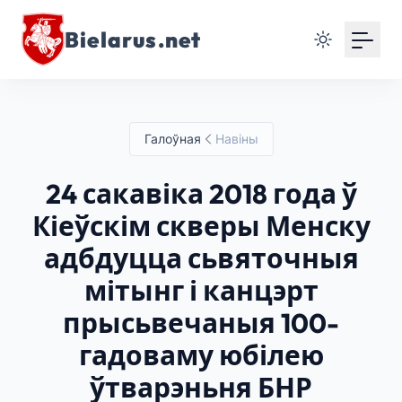
Bielarus.net
Галоўная
Навіны
24 сакавіка 2018 года ў
Кіеўскім скверы Менску
адбдуцца сьвяточныя
мітынг і канцэрт
прысьвечаныя 100-
гадоваму юбілею
ўтварэньня БНР