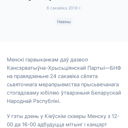
6 сакавіка 2018 г.
Навіны
Менскі гарвыканкам даў дазвол
Кансэрватыўна-Хрысьціянскай Партыі—БНФ
на правядзеньне 24 сакавіка сёлета
сьвяточнага мерапрыемства прысьвечанага
стогадоваму юбілею ўтварэньня Беларускай
Народнай Рэспублікі.
У гэты дзень у Кіеўскім скверы Менску з 12-
00 да 16-00 адбудуцца мітынг і канцэрт