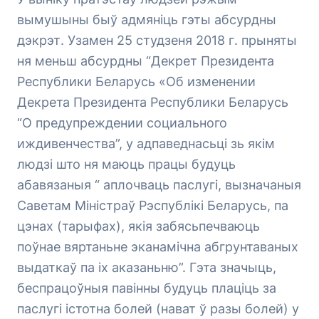
вымушыны быў адмяніць гэты абсурдны
дэкрэт. Узамен 25 студзеня 2018 г. прыняты
ня меньш абсурдны “Декрет Президента
Республики Беларусь «Об изменении
Декрета Президента Республики Беларусь
“О предупреждении социального
иждивенчества”, у адпаведнасьці зь якім
людзі што ня маюць працы будуць
абавязаныя “ аплочваць паслугі, вызначаныя
Саветам Міністраў Рэспублікі Беларусь, па
цэнах (тарыфах), якія забясьпечваюць
поўнае вяртаньне эканамічна абгрунтаваных
выдаткаў па іх аказаньню”. Гэта значыць,
беспрацоўныя павінны будуць плаціць за
паслугі істотна болей (нават ў разы болей) у