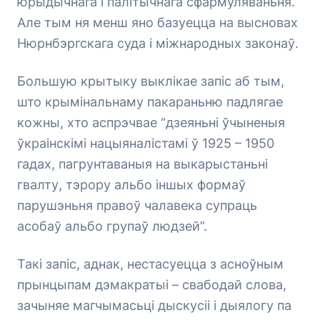
юрыдычнага і палітычнага сфармуляваньня.
Але тым ня менш яно базуецца на высновах
Нюрнбэргскага суда і міжнародных законаў.
Большую крытыку выклікае запіс аб тым,
што крымінальнаму пакараньню падлягае
кожны, хто аспрэчвае “дзеяньні ўчыненыя
ўкраінскімі нацыяналістамі ў 1925 – 1950
гадах, пагрунтаваныя на выкарыстаньні
гвалту, тэрору альбо іншых формаў
парушэньня правоў чалавека супраць
асобаў альбо групаў людзей”.
Такі запіс, аднак, нестасуецца з асноўным
прынцыпам дэмакратыі – свабодай слова,
зачыняе магчымасьці дыскусіі і дыялогу па