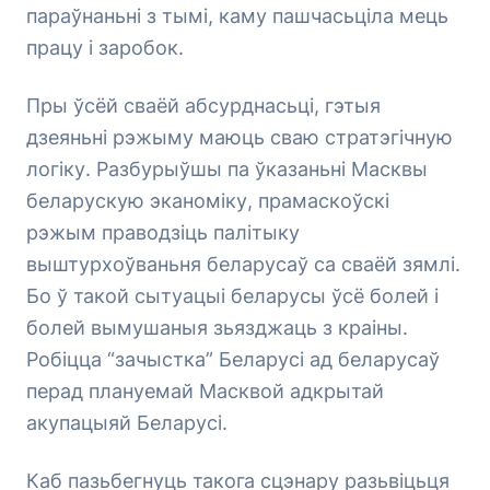
параўнаньні з тымі, каму пашчасьціла мець
працу і заробок.
Пры ўсёй сваёй абсурднасьці, гэтыя
дзеяньні рэжыму маюць сваю стратэгічную
логіку. Разбурыўшы па ўказаньні Масквы
беларускую эканоміку, прамаскоўскі
рэжым праводзіць палітыку
выштурхоўваньня беларусаў са сваёй зямлі.
Бо ў такой сытуацыі беларусы ўсё болей і
болей вымушаныя зьязджаць з краіны.
Робіцца “зачыстка” Беларусі ад беларусаў
перад плануемай Масквой адкрытай
акупацыяй Беларусі.
Каб пазьбегнуць такога сцэнару разьвіцьця