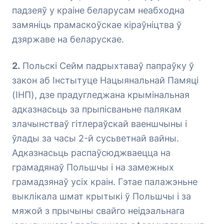
падзеяў у краіне беларусам неабходна
замяніць прамаскоўскае кіраўніцтва ў
дзяржаве на беларускае.
2.
Польскі Сейм падрыхтаваў папраўку ў
закон аб Інстытуце Нацыянальнай Памяці
(ІНП), дзе прадугледжана крымінальная
адказнасьць за прыпісваньне палякам
злачынстваў гітлераўскай ваеншчыны і
ўлады за часы 2-й сусьветнай вайны.
Адказнасьць распаўсюджваецца на
грамадянаў Польшчы і на замежных
грамадзянаў усіх краін. Гэтае палажэньне
выклікала шмат крытыкі ў Польшчы і за
мяжой з прычыны свайго неідэальнага