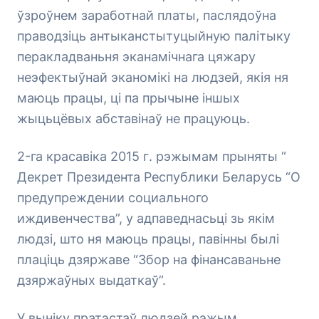
ўзроўнем заработнай платы, паслядоўна
праводзіць антыканстытуцыйную палітыку
перакладваньня эканамічнага цяжару
неэфектыўнай эканомікі на людзей, якія ня
маюць працы, ці па прычыне іншых
жыцьцёвых абставінаў не працуюць.
2-га красавіка 2015 г. рэжымам прыняты “
Декрет Президента Республики Беларусь “О
предупреждении социального
иждивенчества”, у адпаведнасьці зь якім
людзі, што ня маюць працы, павінны былі
плаціць дзяржаве “Збор на фінансаваньне
дзяржаўных выдаткаў”.
У выніку пратэстаў людзей рэжым