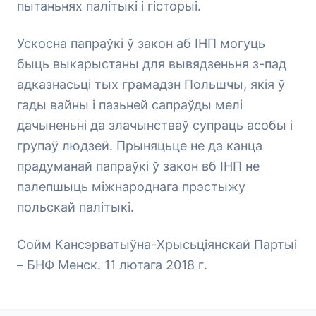
пытаньнях палітыкі і гісторыі.
Ускосна папраўкі ў закон аб ІНП могуць
быць выкарыстаны для вывядзеньня з-пад
адказнасьці тых грамадзн Польшчы, якія ў
гады вайны і пазьней сапраўды мелі
дачыненьні да злачынстваў супраць асобы і
групаў людзей. Прыняцьце не да канца
прадуманай папраўкі ў закон вб ІНП не
палепшыць міжнароднага прэстыжу
польскай палітыкі.
Сойм Кансэрватыўна-Хрысьціянскай Партыі
– БНФ Менск. 11 лютага 2018 г.