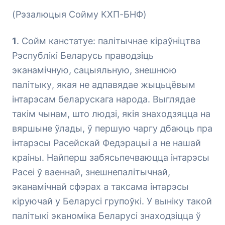
(Рэзалюцыя Сойму КХП-БНФ)
1
. Сойм канстатуе: палітычнае кіраўніцтва
Рэспублікі Беларусь праводзіць
эканамічную, сацыяльную, знешнюю
палітыку, якая не адпавядае жыцьцёвым
інтарэсам беларускага народа. Выглядае
такім чынам, што людзі, якія знаходзяцца на
вяршыне ўлады, ў першую чаргу дбаюць пра
інтарэсы Расейскай Федэрацыі а не нашай
краіны. Найперш забясьпечваюцца інтарэсы
Расеі ў ваеннай, знешнепалітычнай,
эканамічнай сфэрах а таксама інтарэсы
кіруючай у Беларусі групоўкі. У выніку такой
палітыкі эканоміка Беларусі знаходзіцца ў