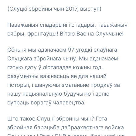
(Слуцкі збройны чын 2017, выступ)
Паважаныя спадарыні і спадары, паважаныя
сябры, фронтаўцы! Вітаю Вас на Случчыне!
Сёньня мы адзначаем 97 угодкі слаўнага
Слуцкага збройнага чыну. Мы адзначаем
гэтую дату ў лістападзе кожны год,
разумеючы важнасьць яе для нашай
гісторыі, і шануючы змаганьне продкаў за
нашу нацыянальную будучыню і волю
супраць ворагаў чалавецтва.
Што такое Слуцкі збройны чын? Гэта
збройная барацьба дабраахвотнага войска