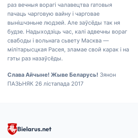
раз вечныя ворагі чалавецтва гатовыя
пачаць чарговую вайну і чарговае
вынішчэньне людзей. Але заўсёды так ня
будзе. Надыходзіць час, калі адвечны вораг
свабоды і вольнага сьвету Масква —
мілітарысцкая Расея, зламае свой карак і на
гэты раз назаўсёды.
Слава Айчыне! Жыве Беларусь!
Зянон
ПАЗЬНЯК 26 лістапада 2017
Bielarus.net