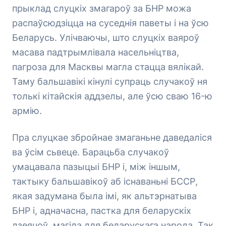
прыклад слуцкіх змагароў за БНР можа
распаўсюдзіцца на суседнія паветы і на ўсю
Беларусь. Улічваючы, што слуцкіх ваяроў
масава падтрымлівала насельніцтва,
пагроза для Масквы магла стацца вялікай.
Таму бальшавікі кінулі супраць случакоў ня
толькі кітайскія аддзелы, але ўсю сваю 16-ю
армію.
Пра слуцкае збройнае змаганьне даведаліся
ва ўсім сьвеце. Барацьба случакоў
умацавала пазыцыі БНР і, між іншым,
тактыку бальшавікоў аб існаваньні БССР,
якая задумана была імі, як альтэрнатыва
БНР і, адначасна, пастка для беларускіх
дзеячоў, магіла для беларускага народа. Так