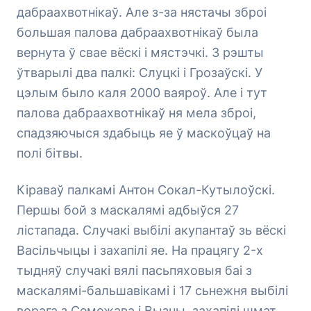
дабраахвотнікаў. Але з-за нястачы зброі
большая палова дабраахвотнікаў была
вернута ў свае вёскі і мястэчкі. З рэшты
ўтварылі два палкі: Слуцкі і Грозаўскі. У
цэлым было каля 2000 ваяроў. Але і тут
палова дабраахвотнікаў ня мела зброі,
спадзяючыся здабыць яе ў маскоўцаў на
полі бітвы.
Кіраваў палкамі Антон Сокал-Кутылоўскі.
Першы бой з маскалямі адбыўся 27
лістапада. Случакі выбілі акупантаў зь вёскі
Васільчыцы і захапілі яе. На працягу 2-х
тыдняў случакі вялі пасьпяховыя баі з
маскалямі-бальшавікамі і 17 сьнежня выбілі
ворага з Семежава і Вызны, захапілі шмат