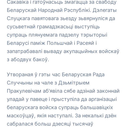
Сакавіка і гатоўнасьць змагацца за свабоду
Беларускай Народнай Рэспублікі. Дэлегаты
Слуцкага павятовага зьезду зьвярнуліся да
сусьветнай грамадзкасьці выступіць
супраць плянуемага падзелу тэрыторыі
Беларусі паміж Польшчай і Расеяй і
запатрабавалі вываду акупацыйных войскаў
з абодвух бакоў.
Утвораная ў гэты час Беларуская Рада
Случчыны на чале з Дзьмітрыем
Пракулевічам аб’явіла сябе адзінай законнай
уладай у павеце і прыступіла да арганізацыі
беларускага войска супраць бальшавіцкіх
маскоўцаў, якія наступалі. За некалькі дзён
сабралася больш дзесяці тысячаў