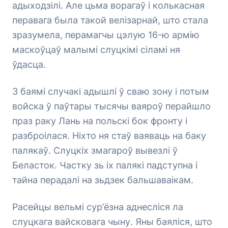
адыходзілі. Але цьма ворагаў і колькасная
перавага была такой велізарнай, што стала
зразумела, перамагчы цэлую 16-ю армію
маскоўцаў малымі слуцкімі сіламі ня
ўдасца.
З баямі случакі адышлі ў сваю зону і потым
войска ў паўтары тысячы ваяроў перайшло
праз раку Лань на польскі бок фронту і
разброілася. Ніхто ня стаў ваяваць на баку
палякаў. Слуцкіх змагароў вывезлі ў
Беласток. Частку зь іх палякі падступна і
тайна перадалі на зьдзек бальшаваікам.
Расейцы вельмі сур’ёзна аднесліся ла
слуцкага вайсковага чыну. Яны баяліся, што