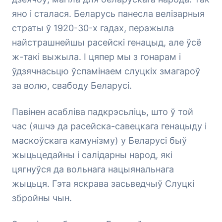
яно і сталася. Беларусь панесла велізарныя
страты ў 1920-30-х гадах, перажыла
найстрашнейшы расейскі генацыд, але ўсё
ж-такі выжыла. І цяпер мы з гонарам і
ўдзячнасьцю ўспамінаем слуцкіх змагароў
за волю, свабоду Беларусі.
Павінен асабліва падкрэсьліць, што ў той
час (яшчэ да расейска-савецкага генацыду і
маскоўскага камунізму) у Беларусі быў
жыцьцедайны і салідарны народ, які
цягнуўся да вольнага нацыянальнага
жыцьця. Гэта яскрава засьведчыў Слуцкі
збройны чын.