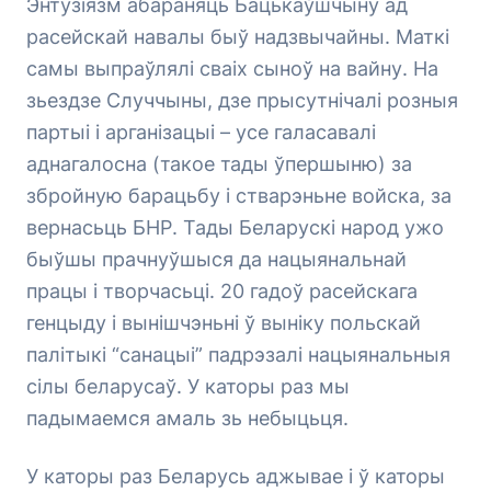
Энтузіязм абараняць Бацькаўшчыну ад
расейскай навалы быў надзвычайны. Маткі
самы выпраўлялі сваіх сыноў на вайну. На
зьездзе Случчыны, дзе прысутнічалі розныя
партыі і арганізацыі – усе галасавалі
аднагалосна (такое тады ўпершыню) за
збройную барацьбу і стварэньне войска, за
вернасьць БНР. Тады Беларускі народ ужо
быўшы прачнуўшыся да нацыянальнай
працы і творчасьці. 20 гадоў расейскага
генцыду і вынішчэньні ў выніку польскай
палітыкі “санацыі” падрэзалі нацыянальныя
сілы беларусаў. У каторы раз мы
падымаемся амаль зь небыцьця.
У каторы раз Беларусь аджывае і ў каторы