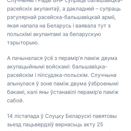
Случчыны і Рады БНР супраць бальшавіцка-
расейскіх акупантаў, а дакладней – супраць
рэгулярнай расейска-бальшавіцкай арміі,
якая напала на Беларусь і ваявала тут з
польскімі акупантамі за беларускую
тэрыторыю.
А пачыналася ўсё з перамір’я паміж двума
акупацыйнымі войскамі: бальшавіцка-
расейскім і пілсудзка-польскім. Случчына
апынулася ў зоне паміж двума ўзброенымі
бакамі, калі яны ўстанавілі перамір’е паміж
сабой.
14 лістапада ў Слуцку Беларускі павятовы
зьезд пацьвердзіў вернасьць акту 25