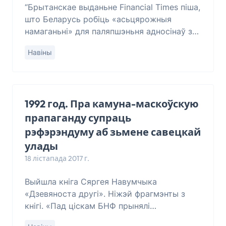
“Брытанскае выданьне Financial Times піша,
што Беларусь робіць «асьцярожныя
намаганьні» для паляпшэньня адносінаў з
Захадам і ўмацаваньня сваёй палітычнай
Навіны
незалежнасьці. “Мы зразумелі падчас сусьв
1992 год. Пра камуна-маскоўскую
прапаганду супраць
рэфэрэндуму аб зьмене савецкай
улады
18 лістапада 2017 г.
Выйшла кніга Сяргея Навумчыка
«Дзевяноста другі». Ніжэй фрагмэнты з
кнігі. «Пад ціскам БНФ прынялі
Незалежнасьць,