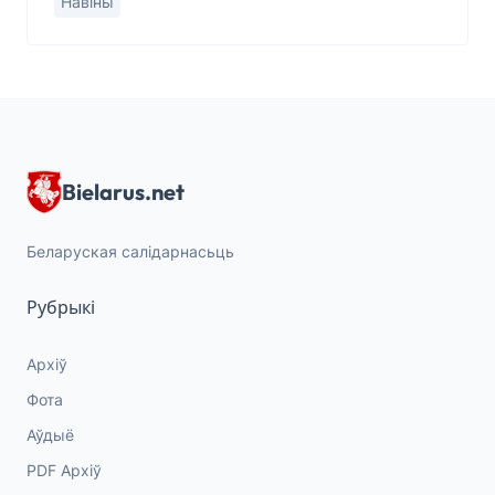
Навіны
Bielarus.net
Беларуская салідарнасьць
Рубрыкі
Архіў
Фота
Аўдыё
PDF Архіў