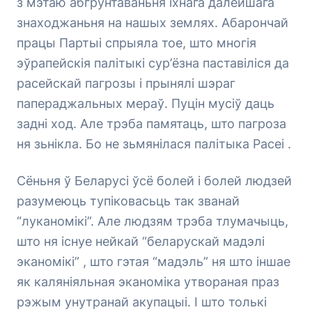
з мэтаю абгрунтаваньня іхнага далейшага
знаходжаньня на нашых землях. Абарончай
працы Партыі спрыяла тое, што многія
эўрапейскія палітыкі сур’ёзна паставіліся да
расейскай пагрозы і прынялі шэраг
папераджальных мераў. Пуцін мусіў даць
задні ход. Але трэба памятаць, што пагроза
ня зьнікла. Бо не зьмянілася палітыка Расеі .
Сёньня ў Беларусі ўсё болей і болей людзей
разумеюць тупіковасьць так званай
“луканомікі”. Але людзям трэба тлумачыць,
што ня існуе нейкай “беларускай мадэлі
эканомікі” , што гэтая “мадэль” ня што іншае
як каляніяльная эканоміка утвораная праз
рэжым унутранай акупацыі. І што толькі