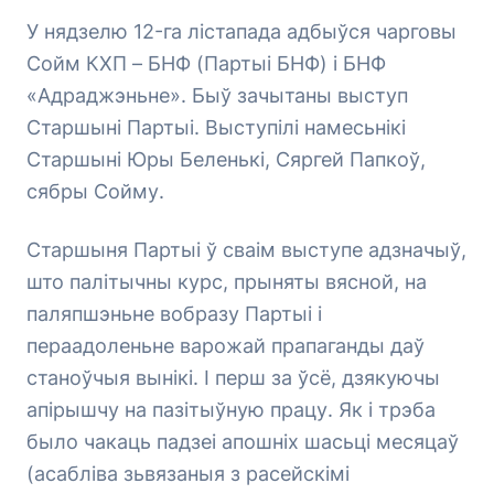
У нядзелю 12-га лістапада адбыўся чарговы
Сойм КХП – БНФ (Партыі БНФ) і БНФ
«Адраджэньне». Быў зачытаны выступ
Старшыні Партыі. Выступілі намесьнікі
Старшыні Юры Беленькі, Сяргей Папкоў,
сябры Сойму.
Старшыня Партыі ў сваім выступе адзначыў,
што палітычны курс, прыняты вясной, на
паляпшэньне вобразу Партыі і
пераадоленьне варожай прапаганды даў
станоўчыя вынікі. І перш за ўсё, дзякуючы
апірышчу на пазітыўную працу. Як і трэба
было чакаць падзеі апошніх шасьці месяцаў
(асабліва зьвязаныя з расейскімі