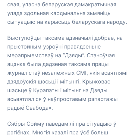
свая, уласна беларуская дэмакратычная
улада здольная кардынальна зьмяніць
сытуацыю на карысьць беларускага народу.
Выступоўцы таксама адзначылі добрае, на
прыстойным узроўні правядзеньне
мерапрыемстваў на “Дзяды”. Станоўчая
ацэнка была дадзеная таксама працы
журналістаў незалежных СМІ, якія асвятлямі
дзядоўскія шэсьці і мітынгі. Крыжовае
шэсьце ў Курапаты і мітынг на Дзяды
асьвятляліся ў наўпроставым рэпартажы
радыё Свабода».
Сябры Сойму паведамілі пра сітуацыю ў
рэгіёнах. Многія казалі пра ўсё больш