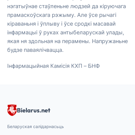
нэгатыўнае стаўленьне людзей да кіруючага
прамаскоўскага рэжыму. Але ўсе рычагі
кіраваньня і ўплыву і ўсе сродкі масавай
інфармацыі ў руках антыбеларускай улады,
якая ня здольная на перамены. Напружаньне
будзе паваялічвацца.
Інфармацыйная Камісія КХП – БНФ
Bielarus.net
Беларуская салідарнасьць