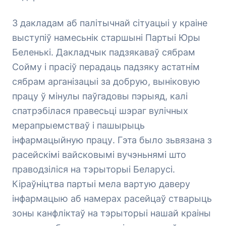
З дакладам аб палітычнай сітуацыі у краіне
выступіў намесьнік старшыні Партыі Юры
Беленькі. Дакладчык падзякаваў сябрам
Сойму і прасіў перадаць падзяку астатнім
сябрам арганізацыі за добрую, выніковую
працу ў мінулы паўгадовы пэрыяд, калі
спатрэбілася правесьці шэраг вулічных
мерапрыемстваў і пашырыць
інфармацыйную працу. Гэта было зьвязана з
расейскімі вайсковымі вучэньнямі што
праводзіліся на тэрыторыі Беларусі.
Кіраўніцтва партыі мела вартую даверу
інфармацыю аб намерах расейцаў стварыць
зоны канфліктаў на тэрыторыі нашай краіны