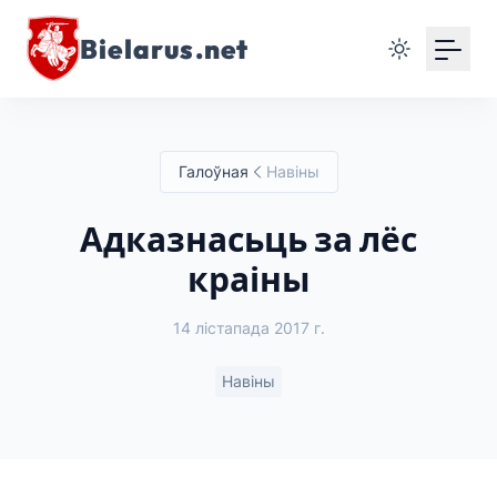
Bielarus.net
Галоўная
Навіны
Адказнасьць за лёс
краіны
14 лістапада 2017 г.
Навіны