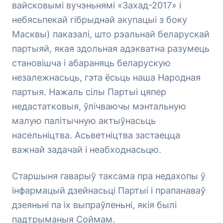
вайсковымі вучэньнямі «Захад-2017» і
небясьпекай гібрыднай акупацыі з боку
Масквы) паказалі, што рэальнай беларускай
партыяй, якая здольная адэкватна разумець
становішча і абараняць беларускую
незалежнасьць, гэта ёсьць наша Народная
партыя. Нажаль сілы Партыі цяпер
недастатковыя, ўлічваючы мэнтальную
малую палітычную актыўнасьць
насельніцтва. Асьветніцтва застаецца
важнай задачай і неабходнасьцю.
Старшыня гаварыў таксама пра недахопы ў
інфармацый дзейнасьці Партыі і прапанаваў
дзеяньні па іх выпраўленьні, якія былі
падтрыманыя Соймам.